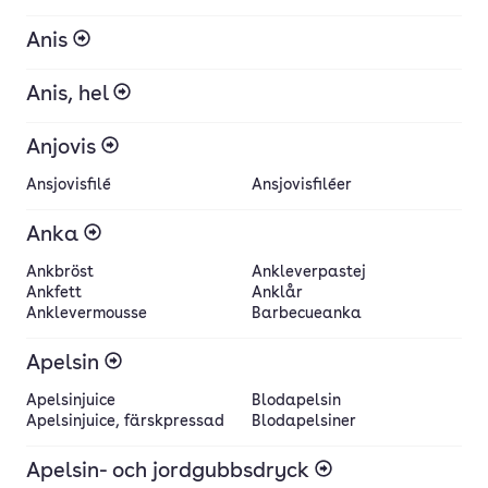
Anis
Anis, hel
Anjovis
Ansjovisfilé
Ansjovisfiléer
Anka
Ankbröst
Ankleverpastej
Ankfett
Anklår
Anklevermousse
Barbecueanka
Apelsin
Apelsinjuice
Blodapelsin
Apelsinjuice, färskpressad
Blodapelsiner
Apelsin- och jordgubbsdryck