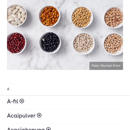
Foto: Nurlan Emir
A
A-fil
Acaipulver