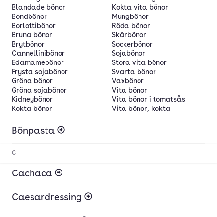
Blandade bönor
Kokta vita bönor
Bondbönor
Mungbönor
Borlottibönor
Röda bönor
Bruna bönor
Skärbönor
Brytbönor
Sockerbönor
Cannellinibönor
Sojabönor
Edamamebönor
Stora vita bönor
Frysta sojabönor
Svarta bönor
Gröna bönor
Vaxbönor
Gröna sojabönor
Vita bönor
Kidneybönor
Vita bönor i tomatsås
Kokta bönor
Vita bönor, kokta
Bönpasta
C
Cachaca
Caesardressing