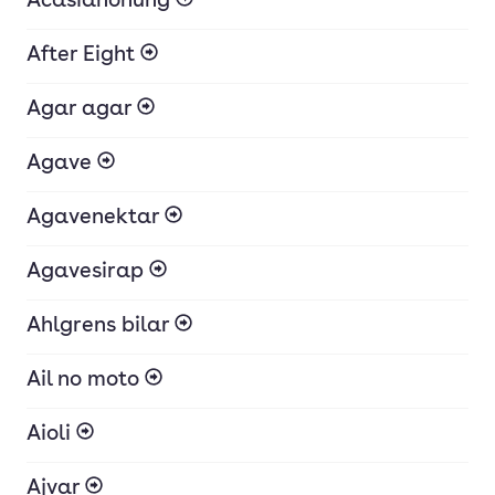
Acasiahonung
After Eight
Agar agar
Agave
Agavenektar
Agavesirap
Ahlgrens bilar
Ail no moto
Aioli
Ajvar