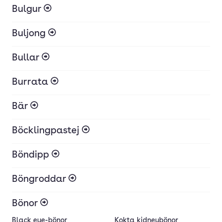
Bulgur
Buljong
Bullar
Burrata
Bär
Böcklingpastej
Böndipp
Böngroddar
Bönor
Black eye-bönor
Kokta kidneybönor