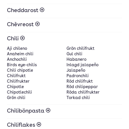
Cheddarost
Chèvreost
Chili
Aji chileno
Grön chilifrukt
Anaheim chili
Gul chili
Anchochili
Habanero
Birds eye-chilis
Inlagd jalapeño
Chili chipotle
Jalapeño
Chilifrukt
Padronchili
Chilifrukter
Röd chilifrukt
Chipotle
Röd chilipeppar
Chipotlechili
Röda chilifrukter
Grön chili
Torkad chili
Chilibönpasta
Chiliflakes