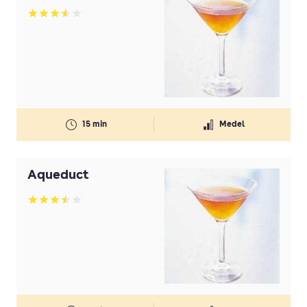
Kaffelikör
Betyg: 3.6 av 5
Kahlúa
Kakaolikör
Licor 43
Likör 43
15 min
Medel
Mandellikör
Melonlikör
Aqueduct
Mintlikör
Betyg: 3.5 av 5
Passionsfruktlikör
Passoã
Persikolikör
Pisang Ambon