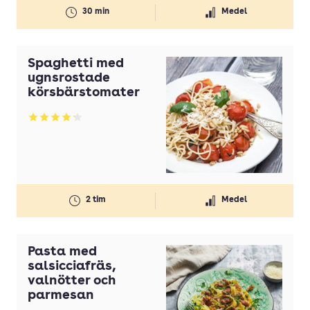
30 min
Medel
Spaghetti med
ugnsrostade
körsbärstomater
Betyg: 4.18 av 5
2 tim
Medel
Pasta med
salsicciafräs,
valnötter och
parmesan