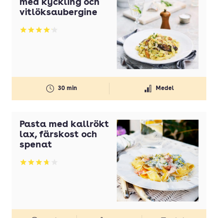
med kyckling och
Olivolja
vitlöksaubergine
Olja
Betyg: 4.13 av 5
Ost
Paprika
Pasta
30 min
Medel
Persilja
Potatis
Pasta med kallrökt
Potatis(ar)
lax, färskost och
spenat
Purjolök(ar)
Betyg: 3.76 av 5
Rapsolja
Smör
Strösocker