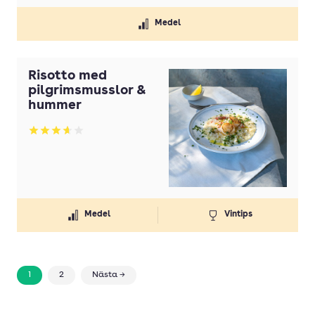
Medel
Risotto med
pilgrimsmusslor &
hummer
Betyg: 3.65 av 5
Medel
Vintips
1
2
Nästa →