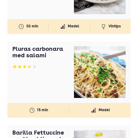
Gul lök(ar)
Gurka
30 min
Medel
Vintips
Honung
Ingefära
Pluras carbonara
Koriander
med salami
Kyckling
Betyg: 3.49 av 5
Lax
Lime
Margarin
Mjölk
15 min
Medel
Morötter
Nötkött
Barilla Fettuccine