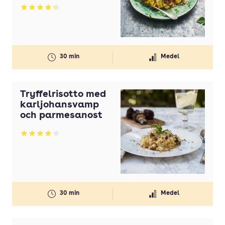
Betyg: 4.3 av 5
30 min
Medel
Tryffelrisotto med
karljohansvamp
och parmesanost
Betyg: 4.04 av 5
30 min
Medel