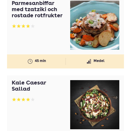
Parmesanbiffar
med tzatziki och
rostade rotfrukter
Betyg: 3.86 av 5
45 min
Medel
Kale Caesar
Sallad
Betyg: 4 av 5