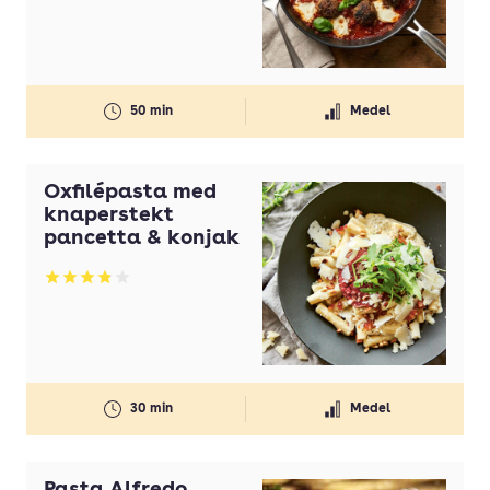
50 min
Medel
Oxfilépasta med
knaperstekt
pancetta & konjak
Betyg: 3.91 av 5
30 min
Medel