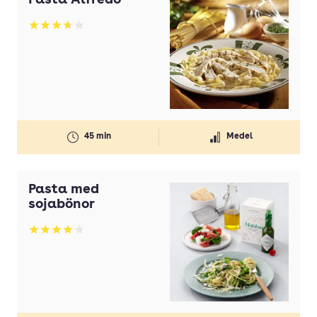
Pasta Alfredo
Betyg: 3.75 av 5
45 min
Medel
Pasta med
sojabönor
Betyg: 4.14 av 5