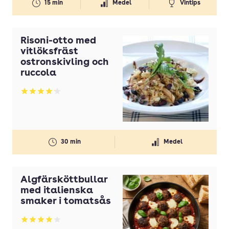
15 min
Medel
Vintips
Svamp
Timjan
Risoni-otto med
Tomater
vitlöksfräst
ostronskivling och
Tomatpuré
ruccola
Vaniljsocker
Betyg: 4.12 av 5
Vetemjöl
Vispgrädde
Vitlök
30 min
Medel
Ägg
Älgfärsköttbullar
med italienska
smaker i tomatsås
Betyg: 4.07 av 5