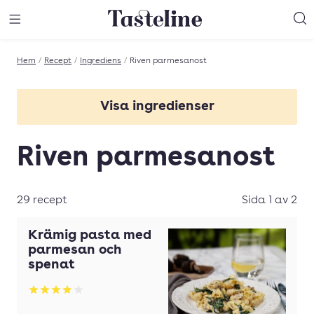
Till Tastelines startsida
äng meny
Öppna meny
Sö
Hem
/
Recept
/
Ingrediens
/
Riven parmesanost
Visa ingredienser
Basilika
Riven parmesanost
Chili
Choklad
29 recept
Sida 1 av 2
Crème fraîche
Krämig pasta med
Dill
parmesan och
spenat
Fisk
Betyg: 3.88 av 5
Grädde