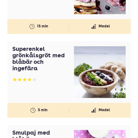
Gul lök(ar)
Gurka
15 min
Medel
Honung
Ingefära
Superenkel
Koriander
grönkålsgröt med
blåbär och
Kyckling
ingefära
Lax
Betyg: 4.25 av 5
Lime
Margarin
Mjölk
5 min
Medel
Morötter
Nötkött
Smulpaj med