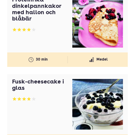
Proteinrika
dinkelpannkakor
med hallon och
blåbär
Betyg: 3.95 av 5
30 min
Medel
Fusk-cheesecake i
glas
Betyg: 3.91 av 5