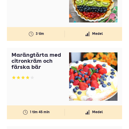
3 tim
Medel
Marängtårta med
citronkräm och
färska bär
Betyg: 3.91 av 5
1 tim 45 min
Medel