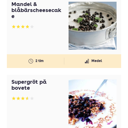
Mandel &
blåbärscheesecak
e
Betyg: 3.85 av 5
2 tim
Medel
Supergröt på
bovete
Betyg: 3.54 av 5