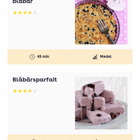
blåbär
Olivolja
Betyg: 3.7 av 5
Olja
Ost
Paprika
Pasta
45 min
Medel
Persilja
Potatis
Blåbärsparfait
Potatis(ar)
Betyg: 3.72 av 5
Purjolök(ar)
Rapsolja
Smör
Strösocker