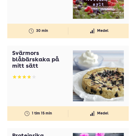
30 min
Medel
Svärmors
blåbärskaka på
mitt sätt
Betyg: 3.85 av 5
1 tim 15 min
Medel