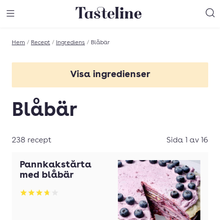
Till Tastelines startsida
äng meny
Öppna meny
Sö
Hem
/
Recept
/
Ingrediens
/
Blåbär
Visa ingredienser
Basilika
Blåbär
Chili
Choklad
238 recept
Sida 1 av 16
Crème fraîche
Pannkakstårta
Dill
med blåbär
Fisk
Betyg: 3.7 av 5
Grädde