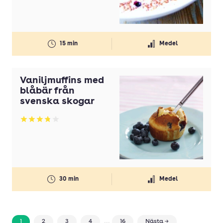
15 min
Medel
Vaniljmuffins med
blåbär från
svenska skogar
Betyg: 3.77 av 5
30 min
Medel
...
1
2
3
4
16
Nästa →