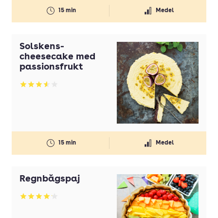
15 min
Medel
Solskens-
cheesecake med
passionsfrukt
Betyg: 3.56 av 5
15 min
Medel
Regnbågspaj
Betyg: 4.16 av 5