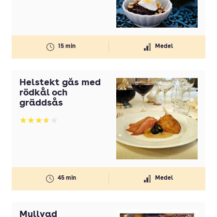
15 min
Medel
Helstekt gås med
rödkål och
gräddsås
Betyg: 3.64 av 5
45 min
Medel
Mullvad