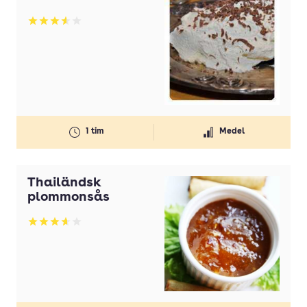
Betyg: 3.58 av 5
1 tim
Medel
Thailändsk
plommonsås
Betyg: 3.64 av 5