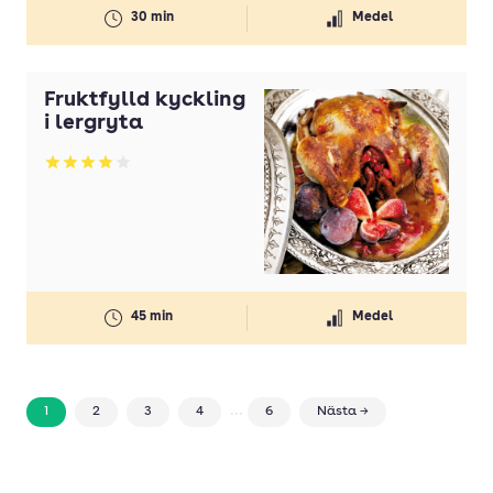
30 min
Medel
Fruktfylld kyckling
i lergryta
Betyg: 4 av 5
45 min
Medel
...
1
2
3
4
6
Nästa →