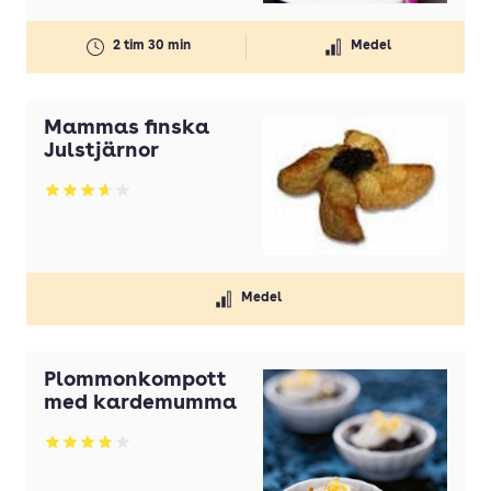
2 tim 30 min
Medel
Mammas finska
Julstjärnor
Betyg: 3.63 av 5
Medel
Plommonkompott
med kardemumma
Betyg: 3.94 av 5