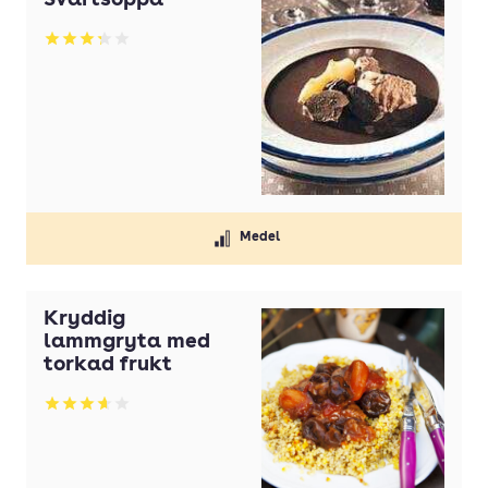
Svartsoppa
Betyg: 3.3 av 5
Medel
Kryddig
lammgryta med
torkad frukt
Betyg: 3.68 av 5