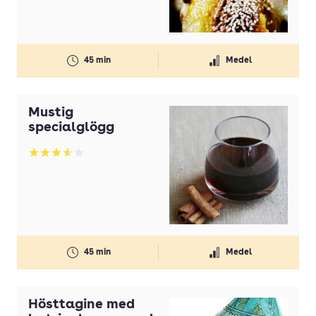
Gul lök(ar)
Gurka
45 min
Medel
Honung
Ingefära
Mustig
Koriander
specialglögg
Kyckling
Betyg: 3.58 av 5
Lax
Lime
Margarin
Mjölk
45 min
Medel
Morötter
Nötkött
Hösttagine med