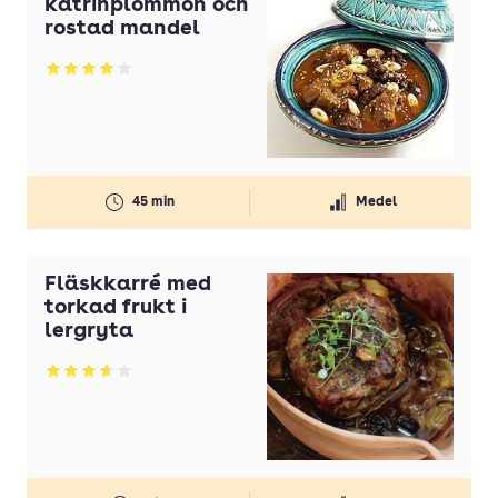
katrinplommon och
Olivolja
rostad mandel
Olja
Betyg: 4.04 av 5
Ost
Paprika
Pasta
45 min
Medel
Persilja
Potatis
Fläskkarré med
Potatis(ar)
torkad frukt i
lergryta
Purjolök(ar)
Betyg: 3.68 av 5
Rapsolja
Smör
Strösocker