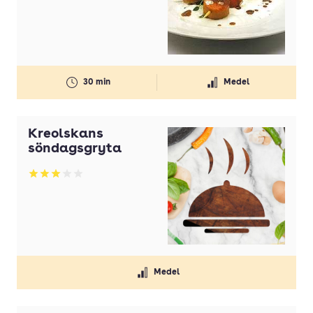
30 min
Medel
Kreolskans
söndagsgryta
Betyg: 3 av 5
Medel