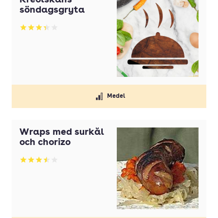
Kreolskans
söndagsgryta
Betyg: 3.33 av 5
Medel
Wraps med surkål
och chorizo
Betyg: 3.5 av 5