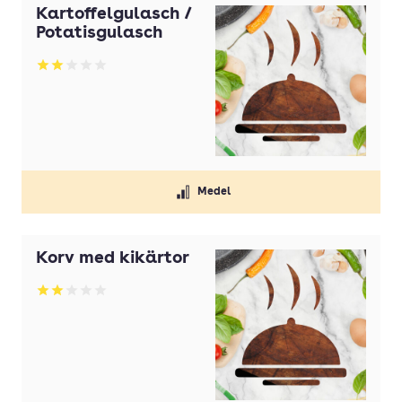
Kartoffelgulasch /
Potatisgulasch
Betyg: 2 av 5
Medel
Korv med kikärtor
Betyg: 2 av 5