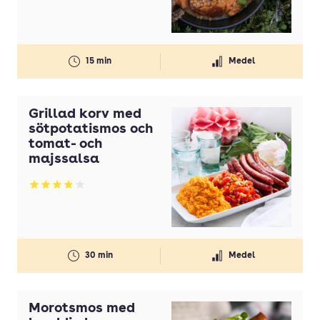
Korvar
Korvish
15 min
Medel
Kryddiga korvar
Kryddkorvar
Grillad korv med
Kycklingkorv
sötpotatismos och
tomat- och
Lammkorv
majssalsa
Laxkorv
Betyg: 3.89 av 5
Lunchkorv
Pepperonikorv
Prinskorv
30 min
Medel
Prinskorvar
Rökt korv
Morotsmos med