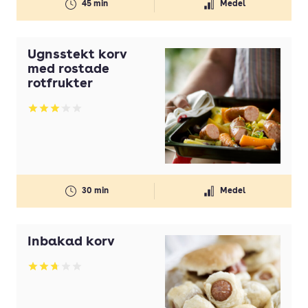
45 min
Medel
Ugnsstekt korv
med rostade
rotfrukter
Betyg: 3.04 av 5
30 min
Medel
Inbakad korv
Betyg: 2.71 av 5