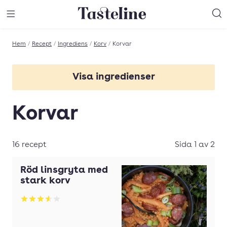
Till Tastelines startsida
äng meny
Öppna meny
Sö
Hem
/
Recept
/
Ingrediens
/
Korv
/
Korvar
Visa ingredienser
Chorizokorvar
Korvar
Falukorv
Fläskkorv
16 recept
Sida 1 av 2
Grillkorv
Röd linsgryta med
Gustafskorv
stark korv
Jägarkorv
Betyg: 3.55 av 5
Kalkonkorv