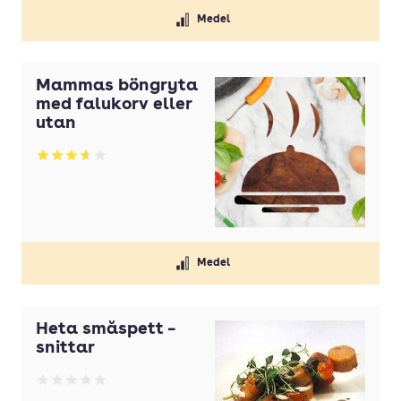
Medel
Mammas böngryta
med falukorv eller
utan
Betyg: 3.67 av 5
Medel
Heta småspett –
snittar
Betyg: 0 av 5