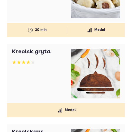
30 min
Medel
Kreolsk gryta
Betyg: 4.23 av 5
Medel