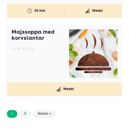
25 min
Medel
Majssoppa med
korvslantar
Betyg: 0 av 5
Medel
1
2
Nästa →