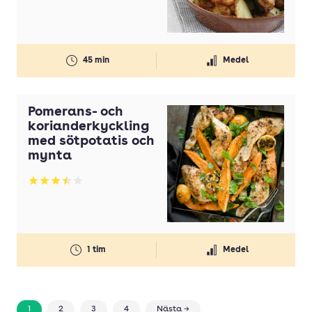
45 min
Medel
Pomerans- och
korianderkyckling
med sötpotatis och
mynta
Betyg: 3.5 av 5
1 tim
Medel
1
2
3
4
Nästa →