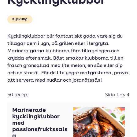
Kycklingklubbor
Hel majskyckling
Kyckling pålägg
Kyckling
Kycklingbacon
Kycklingklubbor blir fantastiskt goda vare sig du
Kycklingben
tillagar dem i ugn, på grillen eller i lergryta.
Kycklingbröst
Marinera gärna klubborna före tillagningen och
krydda efter smak. Bäst smakar klubborna till en
Kycklingbröstfilé
fräsch grönsallad med lite melon, en sås eller dip
och en stor öl. För de lite yngre matgästerna, prova
Kycklingbröstfilé(er)
att servera med nudlar och jordnötssås!
Kycklingfilé
50 recept
Sida 1 av 4
Kycklingfilé(er)
Kycklingfilé, tärnad
Marinerade
kycklingklubbor
Kycklingfärs
med
passionsfruktssals
Kycklinginnerfilé
a