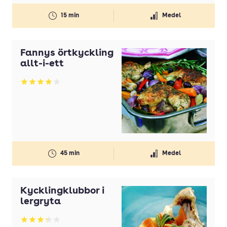
15 min
Medel
Fannys örtkyckling
allt-i-ett
Betyg: 3.95 av 5
45 min
Medel
Kycklingklubbor i
lergryta
Betyg: 3.27 av 5