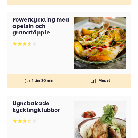
Powerkyckling med
apelsin och
granatäpple
Betyg: 3.71 av 5
1 tim 30 min
Medel
Ugnsbakade
kycklingklubbor
Betyg: 3.33 av 5