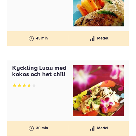
45 min
Medel
Kyckling Luau med
kokos och het chili
Betyg: 3.7 av 5
30 min
Medel