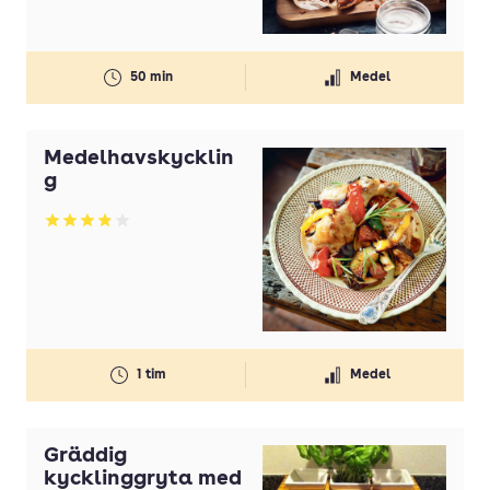
50 min
Medel
Medelhavskycklin
g
Betyg: 3.85 av 5
1 tim
Medel
Gräddig
kycklinggryta med