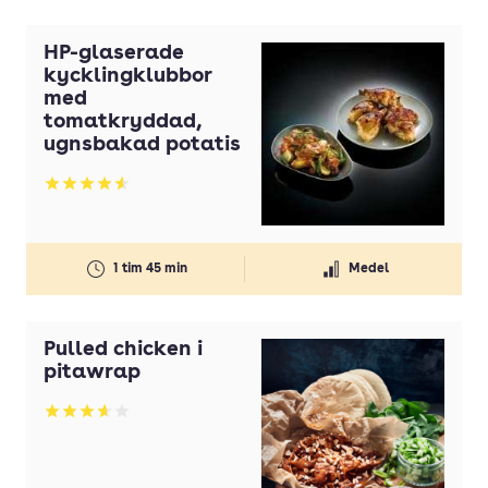
HP-glaserade
kycklingklubbor
med
tomatkryddad,
ugnsbakad potatis
Betyg: 4.56 av 5
1 tim 45 min
Medel
Pulled chicken i
pitawrap
Betyg: 3.65 av 5