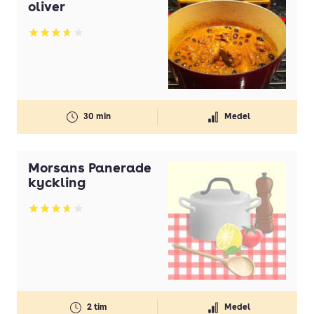
oliver
Betyg: 3.62 av 5
30 min
Medel
Morsans Panerade
kyckling
Betyg: 3.63 av 5
2 tim
Medel