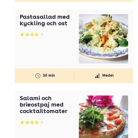
Pastasallad med
kyckling och ost
Betyg: 3.75 av 5
30 min
Medel
Salami och
brieostpaj med
cocktailtomater
Betyg: 4.1 av 5