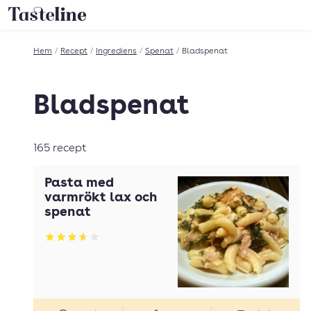
Till Tastelines startsida
Hem
/
Recept
/
Ingrediens
/
Spenat
/
Bladspenat
Bladspenat
165 recept
Pasta med
varmrökt lax och
spenat
Betyg: 3.66 av 5