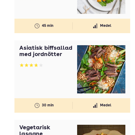
Betyg: 3.99 av 5
45 min
Medel
Asiatisk biffsallad
med jordnötter
Betyg: 3.8 av 5
30 min
Medel
Vegetarisk
lasagne