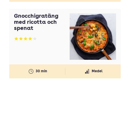
Gnocchigratäng
med ricotta och
spenat
Betyg: 4.06 av 5
30 min
Medel