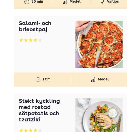
30 min
Medel
Vintips
Salami- och
brieostpaj
Betyg: 3.99 av 5
1 tim
Medel
Stekt kyckling
med rostad
sötpotatis och
tzatziki