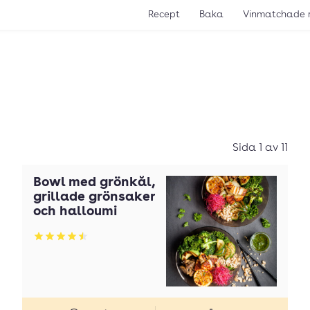
Recept
Baka
Vinmatchade 
Sida 1 av 11
Bowl med grönkål,
grillade grönsaker
och halloumi
Betyg: 4.53 av 5