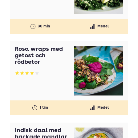
30 min
Medel
Rosa wraps med
getost och
rödbetor
Betyg: 4.05 av 5
1 tim
Medel
Indisk daal med
hackade mandlar