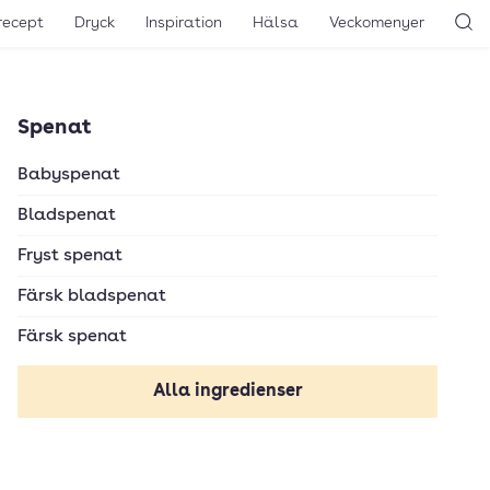
recept
Dryck
Inspiration
Hälsa
Veckomenyer
Sö
Spenat
Babyspenat
Bladspenat
Fryst spenat
Färsk bladspenat
Färsk spenat
Alla ingredienser