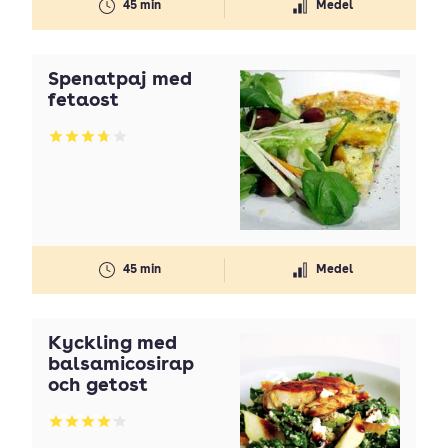
45 min
Medel
Spenatpaj med
fetaost
Betyg: 3.7 av 5
45 min
Medel
Kyckling med
balsamicosirap
och getost
Betyg: 4.14 av 5