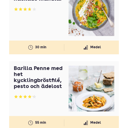
Betyg: 3.72 av 5
30 min
Medel
Barilla Penne med
het
kycklingbröstfilé,
pesto och ädelost
Betyg: 4.22 av 5
55 min
Medel