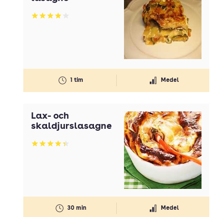
Betyg: 4.02 av 5
1 tim
Medel
Lax- och
skaldjurslasagne
Betyg: 4.38 av 5
30 min
Medel