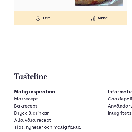
1 tim
Medel
Tasteline startsida
Matig inspiration
Informatio
Matrecept
Cookiepol
Bakrecept
Användarv
Dryck & drinkar
Integritets
Alla våra recept
Tips, nyheter och matig fakta