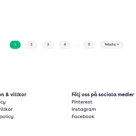
...
1
2
3
4
11
Nästa →
n & villkor
Följ oss på sociala medier
icy
Pinterest
illkor
Instagram
policy
Facebook