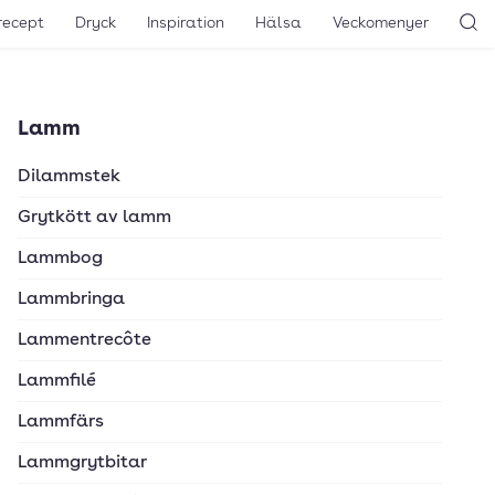
recept
Dryck
Inspiration
Hälsa
Veckomenyer
Sö
Lamm
Dilammstek
Grytkött av lamm
Lammbog
Lammbringa
Lammentrecôte
Lammfilé
Lammfärs
Lammgrytbitar