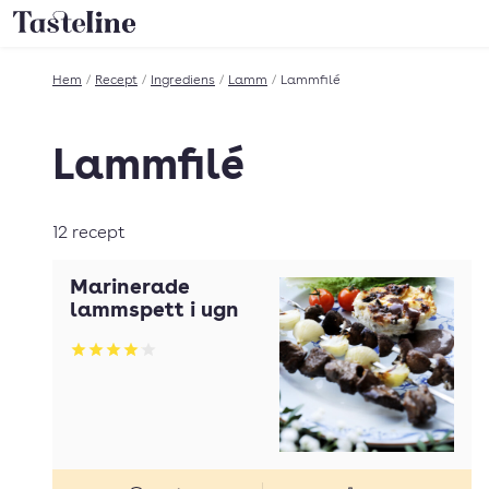
Till Tastelines startsida
Hem
/
Recept
/
Ingrediens
/
Lamm
/
Lammfilé
Lammfilé
12 recept
Marinerade
lammspett i ugn
Betyg: 4.08 av 5