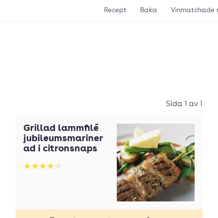
Recept
Baka
Vinmatchade 
Sida 1 av 1
Grillad lammfilé
jubileumsmariner
ad i citronsnaps
Betyg: 4.2 av 5