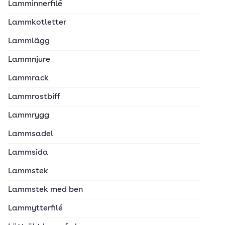
Lamminnerfilé
Lammkotletter
Lammlägg
Lammnjure
Lammrack
Lammrostbiff
Lammrygg
Lammsadel
Lammsida
Lammstek
Lammstek med ben
Lammytterfilé