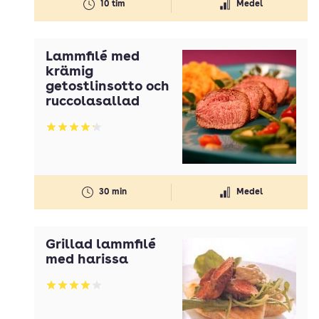
10 tim
Medel
Lammfilé med
krämig
getostlinsotto och
ruccolasallad
Betyg: 4.17 av 5
30 min
Medel
Grillad lammfilé
med harissa
Betyg: 4 av 5