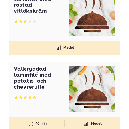
rostad
vitlökskräm
Betyg: 3 av 5
Medel
Välkryddad
lammfilé med
potatis- och
chevrerulle
Betyg: 5 av 5
40 min
Medel