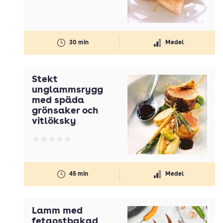
30 min
Medel
Stekt
unglammsrygg
med späda
grönsaker och
vitlöksky
Betyg: 0 av 5
45 min
Medel
Lamm med
fetaostbakad