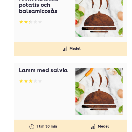
potatis och
balsamicosås
Betyg: 2.4 av 5
Medel
Lamm med salvia
Betyg: 3 av 5
1 tim 30 min
Medel