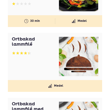
Betyg: 1 av 5
30 min
Medel
Örtbakad
lammfilé
Betyg: 4.33 av 5
Medel
Örtbakad
lammfilé med