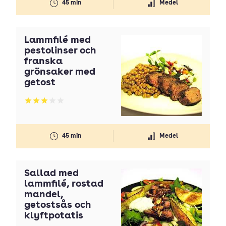
45 min
Medel
Lammfilé med
pestolinser och
franska
grönsaker med
getost
Betyg: 3 av 5
45 min
Medel
Sallad med
lammfilé, rostad
mandel,
getostsås och
klyftpotatis