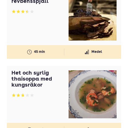
revbensspjäll
Olivolja
Betyg: 3.5 av 5
Olja
Ost
Paprika
Pasta
45 min
Medel
Persilja
Potatis
Het och syrlig
Potatis(ar)
thaisoppa med
kungsräkor
Purjolök(ar)
Betyg: 2.75 av 5
Rapsolja
Smör
Strösocker