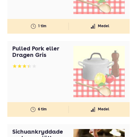
Gul lök(ar)
Gurka
1 tim
Medel
Honung
Ingefära
Pulled Pork eller
Koriander
Dragen Gris
Kyckling
Betyg: 3.33 av 5
Lax
Lime
Margarin
Mjölk
6 tim
Medel
Morötter
Nötkött
Sichuankryddade