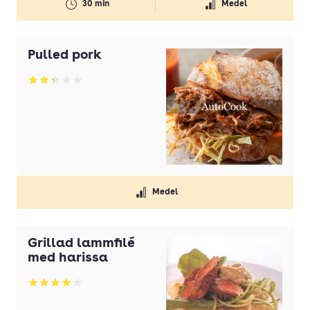
30 min
Medel
Svamp
Timjan
Pulled pork
Tomater
Tomatpuré
Betyg: 2.33 av 5
Vaniljsocker
Vetemjöl
Vispgrädde
Vitlök
Medel
Ägg
Grillad lammfilé
med harissa
Betyg: 4 av 5