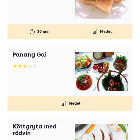
30 min
Medel
Panang Gai
Betyg: 3 av 5
Medel
Köttgryta med
rödvin