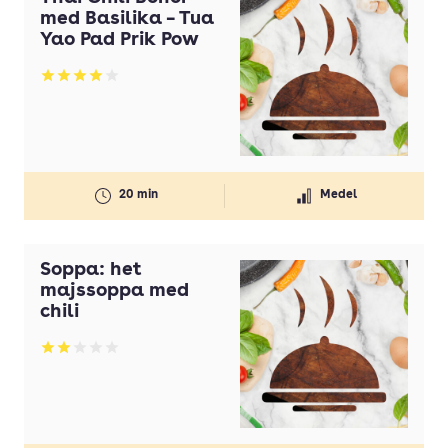
med Basilika – Tua
Yao Pad Prik Pow
Betyg: 4 av 5
20 min
Medel
Soppa: het
majssoppa med
chili
Betyg: 2 av 5