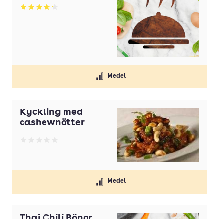
Betyg: 4.2 av 5
Medel
Kyckling med
cashewnötter
Betyg: 0 av 5
Medel
Thai Chili Bönor