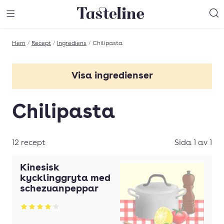
Till Tastelines startsida
äng meny
Öppna meny
Sö
Hem
/
Recept
/
Ingrediens
/
Chilipasta
Visa ingredienser
Basilika
Chilipasta
Chili
Choklad
12 recept
Sida 1 av 1
Crème fraîche
Kinesisk
Dill
kycklinggryta med
schezuanpeppar
Fisk
Betyg: 4.1 av 5
Grädde