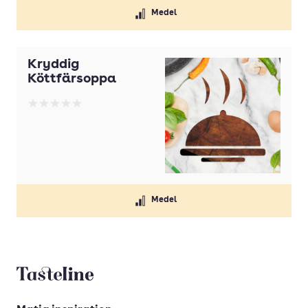
Medel
Kryddig
Köttfärsoppa
Betyg: 0 av 5
Medel
Tasteline startsida