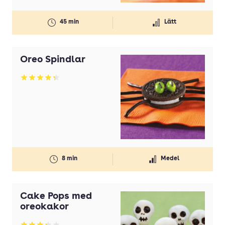
45 min
Lätt
Oreo Spindlar
Betyg: 4.38 av 5
8 min
Medel
Cake Pops med
oreokakor