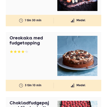
Gul lök(ar)
Gurka
1 tim 30 min
Medel
Honung
Ingefära
Oreokaka med
Koriander
fudgetopping
Kyckling
Betyg: 4.17 av 5
Lax
Lime
Margarin
Mjölk
3 tim 10 min
Medel
Morötter
Nötkött
Chokladfudgepaj