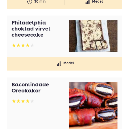
30 min
Medel
Svamp
Timjan
Philadelphia
Tomater
choklad virvel
cheesecake
Tomatpuré
Vaniljsocker
Betyg: 3.86 av 5
Vetemjöl
Medel
Vispgrädde
Vitlök
Baconlindade
Ägg
Oreokakor
Betyg: 3.88 av 5