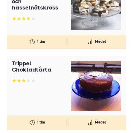
och
hasselnötskross
Betyg: 3.71 av 5
1 tim
Medel
Trippel
Chokladtårta
Betyg: 3.12 av 5
1 tim
Medel