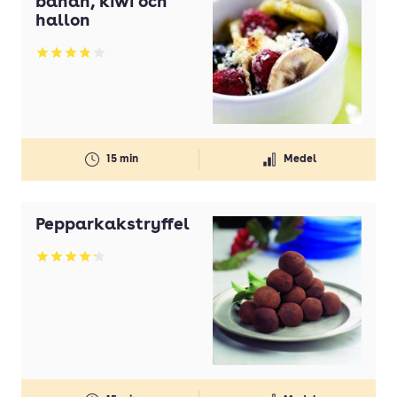
banan, kiwi och
hallon
Betyg: 3.86 av 5
15 min
Medel
Pepparkakstryffel
Betyg: 4.18 av 5