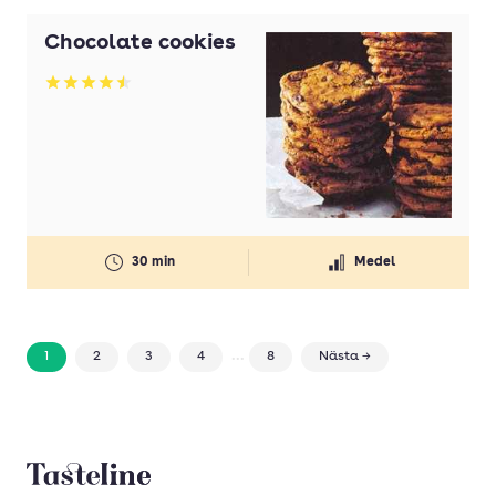
Chocolate cookies
Betyg: 4.5 av 5
30 min
Medel
...
1
2
3
4
8
Nästa →
Tasteline startsida