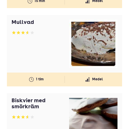
15 min
Medel
Mullvad
Betyg: 3.58 av 5
1 tim
Medel
Biskvier med
smörkräm
Betyg: 3.57 av 5