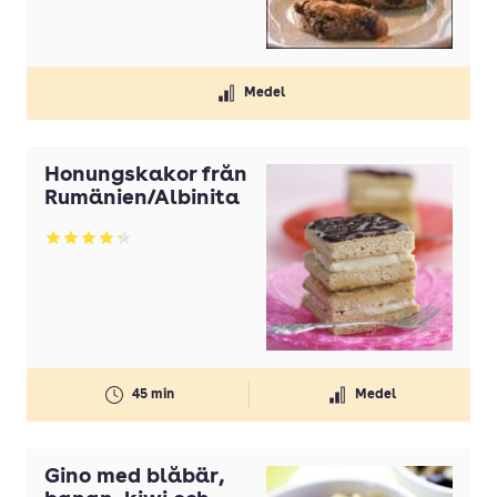
Medel
Honungskakor från
Rumänien/Albinita
Betyg: 4.25 av 5
45 min
Medel
Gino med blåbär,