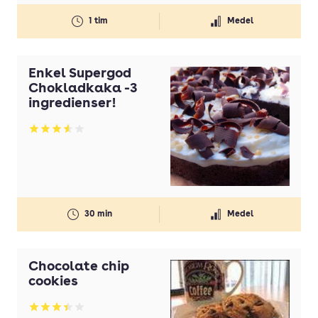
Vita chokladknappar
1 tim
Medel
Enkel Supergod
Chokladkaka -3
ingredienser!
Betyg: 3.56 av 5
30 min
Medel
Chocolate chip
cookies
Betyg: 3.44 av 5