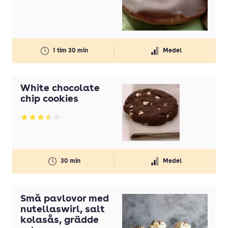
1 tim 30 min
Medel
White chocolate
chip cookies
Betyg: 3.5 av 5
30 min
Medel
Små pavlovor med
nutellaswirl, salt
kolasås, grädde