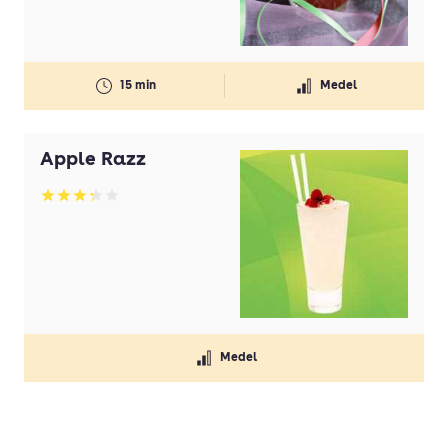
15 min
Medel
Apple Razz
Betyg: 3.25 av 5
Medel