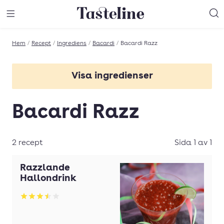
Till Tastelines startsida
äng meny
Öppna meny
Sö
Hem
/
Recept
/
Ingrediens
/
Bacardi
/
Bacardi Razz
Visa ingredienser
Bacardi Apple
Bacardi Razz
Bacardi limon
Bacardi Razz
2 recept
Sida 1 av 1
Razzlande
Hallondrink
Betyg: 3.5 av 5