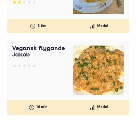
Betyg: 2 av 5
3 tim
Medel
Vegansk flygande
Jakob
Betyg: 0 av 5
16 min
Medel