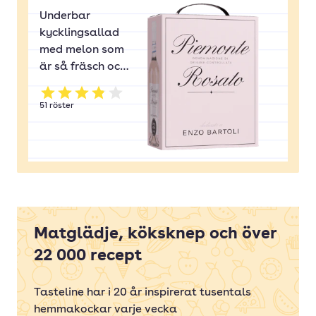
Underbar
kycklingsallad
med melon som
är så fräsch och
god. Perfekt att
ta med på
Betyg: 3.86 av 5
51
röster
picknicken om
vädret tillåter.
Matglädje, köksknep och över
22 000 recept
Tasteline har i 20 år inspirerat tusentals
hemmakockar varje vecka