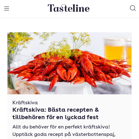
Till Tastelines startsida
äng meny
Öppna meny
Sö
Kräftskiva
Kräftskiva: Bästa recepten &
tillbehören för en lyckad fest
Allt du behöver för en perfekt kräftskiva!
Upptäck goda recept på västerbottenspaj,