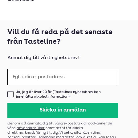
mascarpone
Vill du få reda på det senaste
från Tasteline?
Anmäl dig till vårt nyhetsbrev!
E-post
Ja, jag är över 20 år (Tastelines nyhetsbrev kan
innehålla alkoholinformation).
Acceptera villkor
Genom att anmäla dig till våra e-postutskick godkänner du
våra
användarvillkor
samt att vi får skicka
direktmarknadsföring till dig. Vi behandlar även dina
personuppgifter i samband med detta, om vilket du kan läsa i