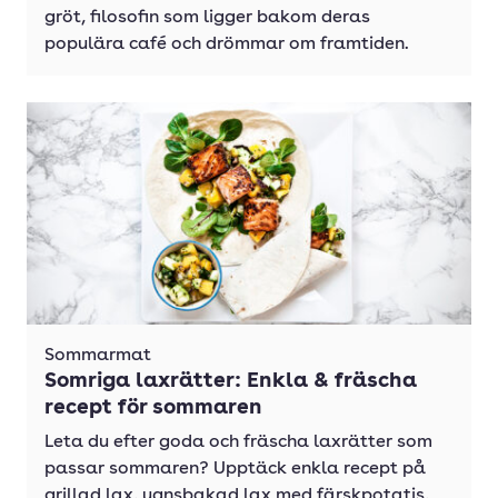
gröt, filosofin som ligger bakom deras
populära café och drömmar om framtiden.
Sommarmat
Somriga laxrätter: Enkla & fräscha
recept för sommaren
Leta du efter goda och fräscha laxrätter som
passar sommaren? Upptäck enkla recept på
grillad lax, ugnsbakad lax med färskpotatis,