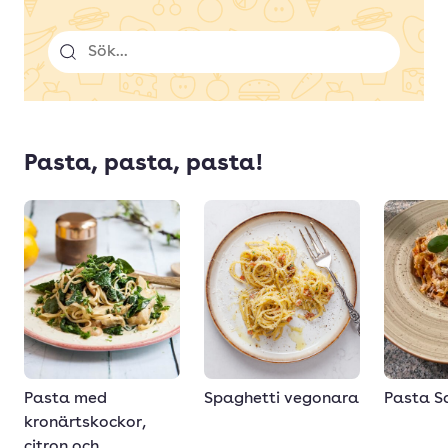
Sök
Pasta, pasta, pasta!
Spaghetti vegonara
Pasta Sa
Pasta med
kronärtskockor,
citron och