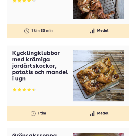
Betyg: 4.18 av 5
1 tim 30 min
Medel
Kycklingklubbor
med krämiga
jordärtskockor,
potatis och mandel
i ugn
Betyg: 4.45 av 5
1 tim
Medel