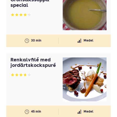
Grönsakssoppa
special
Betyg: 4.23 av 5
30 min
Medel
Renkalvfilé med
jordärtskockspuré
Betyg: 3.74 av 5
45 min
Medel