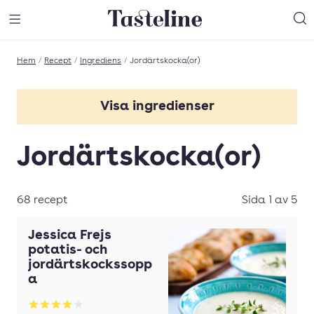
Till Tastelines startsida
äng meny
Öppna meny
Sö
Hem
/
Recept
/
Ingrediens
/
Jordärtskocka(or)
Visa ingredienser
Basilika
Jordärtskocka(or)
Chili
Choklad
68 recept
Sida 1 av 5
Crème fraîche
Jessica Frejs
Dill
potatis- och
jordärtskockssopp
Fisk
a
Grädde
Betyg: 3.98 av 5