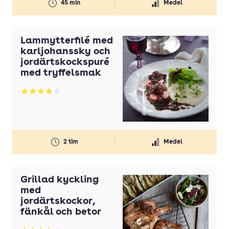
45 min
Medel
Svamp
Timjan
Lammytterfilé med
Tomater
karljohanssky och
jordärtskockspuré
Tomatpuré
med tryffelsmak
Vaniljsocker
Betyg: 3.84 av 5
Vetemjöl
Vispgrädde
Vitlök
2 tim
Medel
Ägg
Grillad kyckling
med
jordärtskockor,
fänkål och betor