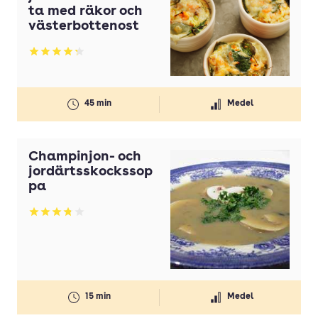
ta med räkor och
västerbottenost
Betyg: 4.25 av 5
45 min
Medel
Champinjon- och
jordärtsskockssop
pa
Betyg: 3.82 av 5
15 min
Medel