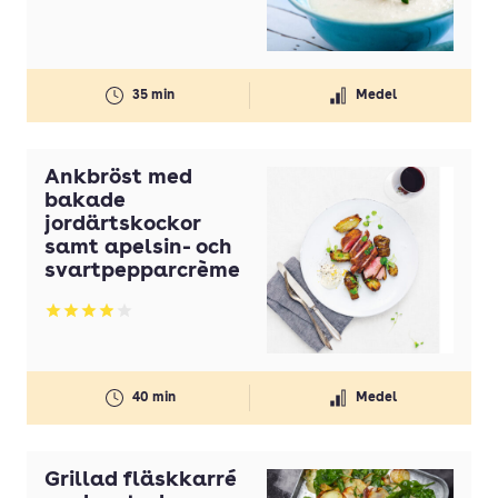
Gul lök(ar)
Gurka
35 min
Medel
Honung
Ingefära
Ankbröst med
Koriander
bakade
jordärtskockor
Kyckling
samt apelsin- och
Lax
svartpepparcrème
Lime
Betyg: 3.93 av 5
Margarin
Mjölk
40 min
Medel
Morötter
Nötkött
Grillad fläskkarré