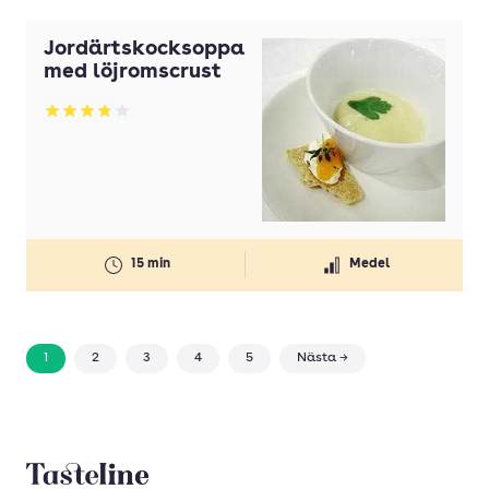
Jordärtskocksoppa
med löjromscrust
Betyg: 3.82 av 5
15 min
Medel
1
2
3
4
5
Nästa →
Tasteline startsida