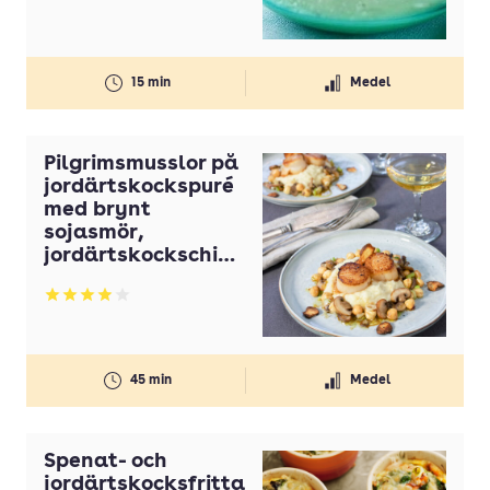
15 min
Medel
Pilgrimsmusslor på
jordärtskockspuré
med brynt
sojasmör,
jordärtskockschips
och svampfräs
Betyg: 3.95 av 5
45 min
Medel
Spenat- och
jordärtskocksfritta