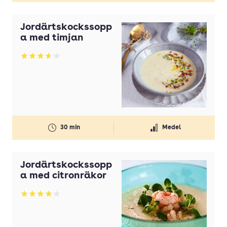
Jordärtskockssopp
a med timjan
Betyg: 3.67 av 5
30 min
Medel
Jordärtskockssopp
a med citronräkor
Betyg: 3.92 av 5