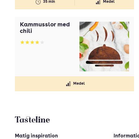
35 min
Medel
Kammusslor med
chili
Betyg: 3.88 av 5
Medel
Tasteline startsida
Matig inspiration
Informatio