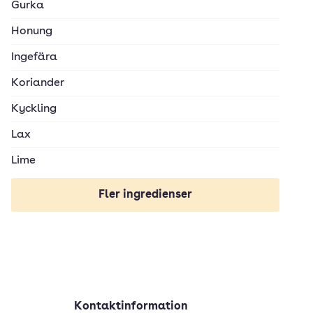
Gurka
Honung
Ingefära
Koriander
Kyckling
Lax
Lime
Margarin
Fler ingredienser
Mjölk
Morötter
Nötkött
Olivolja
Kontaktinformation