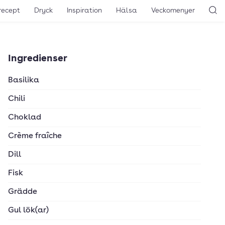
recept
Dryck
Inspiration
Hälsa
Veckomenyer
Sö
Ingredienser
Basilika
Chili
Choklad
Crème fraîche
Dill
Fisk
Grädde
Gul lök(ar)