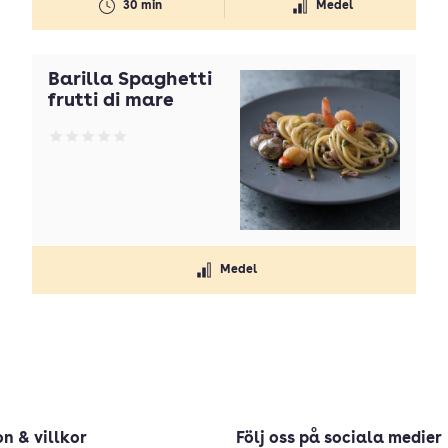
30 min
Medel
Barilla Spaghetti
frutti di mare
Betyg: 0 av 5
Medel
n & villkor
Följ oss på sociala medier