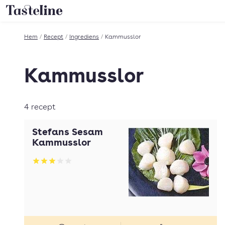
Till Tastelines startsida
Hem
/
Recept
/
Ingrediens
/
Kammusslor
Kammusslor
4 recept
Stefans Sesam
Kammusslor
Betyg: 3 av 5