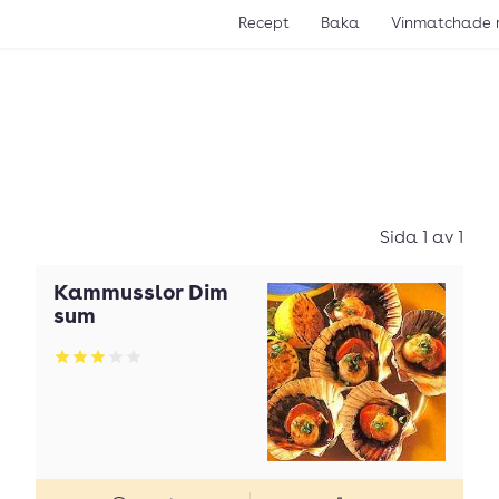
Recept
Baka
Vinmatchade 
Sida 1 av 1
Kammusslor Dim
sum
Betyg: 3 av 5