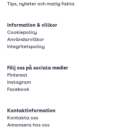
Penne pasta
Tips, nyheter och matig fakta
Penne rigate
Quinoaspaghetti
Information & villkor
Cookiepolicy
Rigatoni
Användarvillkor
Integritetspolicy
Snabbmakaroner
Spagetti
Följ oss på sociala medier
Spaghetti
Pinterest
Tagliatelle
Instagram
Facebook
Tortiglioni
Kontaktinformation
Kontakta oss
Annonsera hos oss