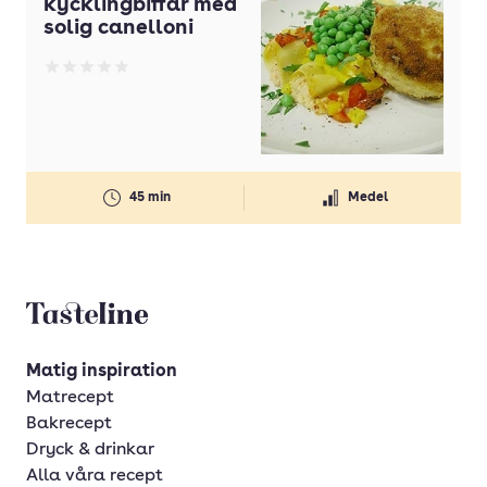
kycklingbiffar med
Färsk pasta
solig canelloni
Idealmakaroner
Betyg: 0 av 5
Linguine
Linguini
Makaroner
45 min
Medel
Pasta penne
Pasta rigatoni
Pastafjärilar
Tasteline startsida
Pastaskruvar
Matig inspiration
Pastasnäckor
Matrecept
Pastaspiraler
Bakrecept
Dryck & drinkar
Penne
Alla våra recept