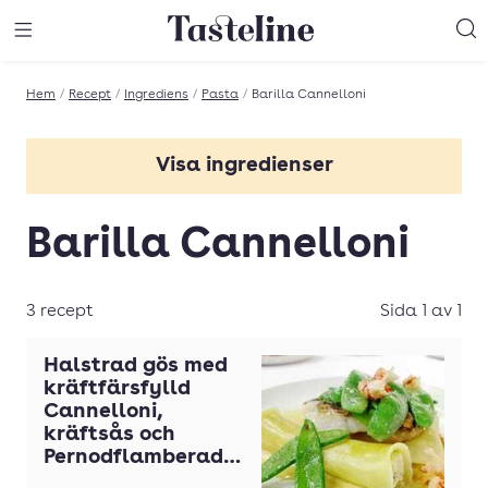
Till Tastelines startsida
äng meny
Öppna meny
Sö
Hem
/
Recept
/
Ingrediens
/
Pasta
/
Barilla Cannelloni
Visa ingredienser
Academia Barilla Orecchiette
Barilla Cannelloni
Bandpasta
Bandspaghetti
3 recept
Sida 1 av 1
Barilla Bavette
Halstrad gös med
Barilla Cannelloni
kräftfärsfylld
Cannelloni,
Barilla Capellini
kräftsås och
Pernodflamberade
Barilla Farfalle
sockerärter