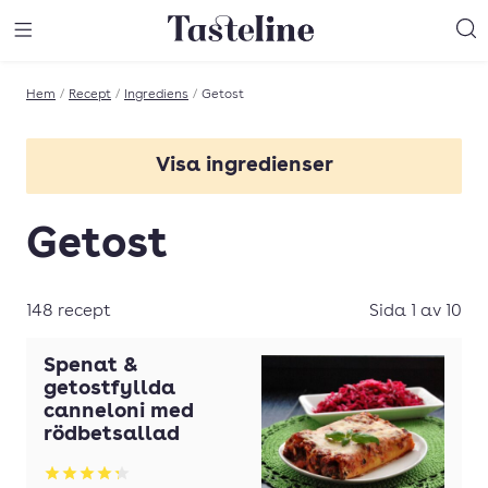
Till Tastelines startsida
äng meny
Öppna meny
Sö
Hem
/
Recept
/
Ingrediens
/
Getost
Visa ingredienser
Basilika
Getost
Chili
Choklad
148 recept
Sida 1 av 10
Crème fraîche
Spenat &
Dill
getostfyllda
canneloni med
Fisk
rödbetsallad
Grädde
Betyg: 4.25 av 5