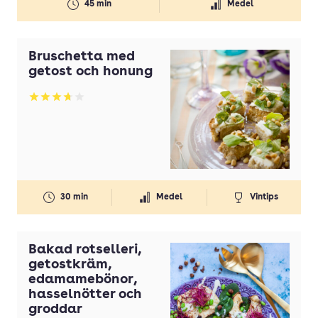
45 min
Medel
Svamp
Timjan
Bruschetta med
Tomater
getost och honung
Tomatpuré
Betyg: 3.75 av 5
Vaniljsocker
Vetemjöl
Vispgrädde
Vitlök
30 min
Medel
Vintips
Ägg
Bakad rotselleri,
getostkräm,
edamamebönor,
hasselnötter och
groddar