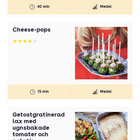
40 min
Medel
Cheese-pops
Betyg: 3.77 av 5
15 min
Medel
Getostgratinerad
lax med
ugnsbakade
tomater och