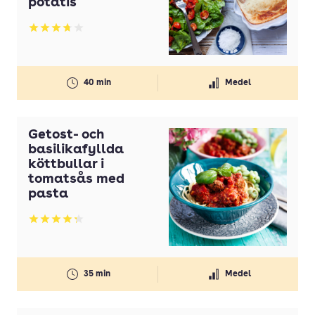
potatis
Betyg: 3.75 av 5
40 min
Medel
Getost- och
basilikafyllda
köttbullar i
tomatsås med
pasta
Betyg: 4.27 av 5
35 min
Medel