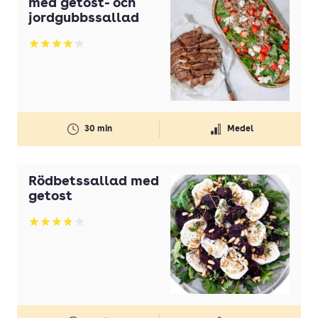
med getost- och
Olivolja
jordgubbssallad
Olja
Betyg: 3.95 av 5
Ost
Paprika
Pasta
30 min
Medel
Persilja
Potatis
Rödbetssallad med
Potatis(ar)
getost
Purjolök(ar)
Betyg: 3.77 av 5
Rapsolja
Smör
Strösocker