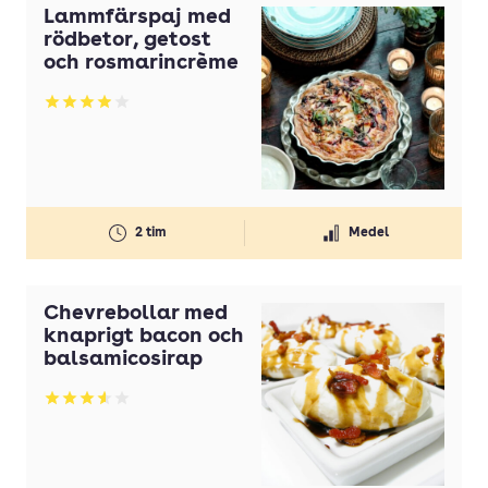
Lammfärspaj med
rödbetor, getost
och rosmarincrème
Betyg: 3.94 av 5
2 tim
Medel
Chevrebollar med
knaprigt bacon och
balsamicosirap
Betyg: 3.57 av 5