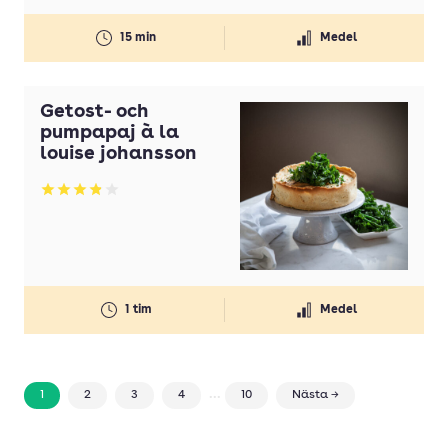
15 min
Medel
Getost- och
pumpapaj à la
louise johansson
Betyg: 3.91 av 5
1 tim
Medel
...
1
2
3
4
10
Nästa →