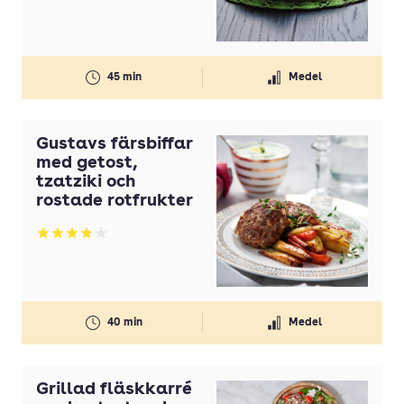
Gul lök(ar)
Gurka
45 min
Medel
Honung
Ingefära
Gustavs färsbiffar
Koriander
med getost,
tzatziki och
Kyckling
rostade rotfrukter
Lax
Betyg: 3.9 av 5
Lime
Margarin
Mjölk
40 min
Medel
Morötter
Nötkött
Grillad fläskkarré