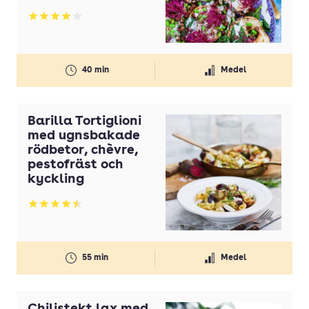
Betyg: 4.02 av 5
40 min
Medel
Barilla Tortiglioni
med ugnsbakade
rödbetor, chèvre,
pestofräst och
kyckling
Betyg: 4.48 av 5
55 min
Medel