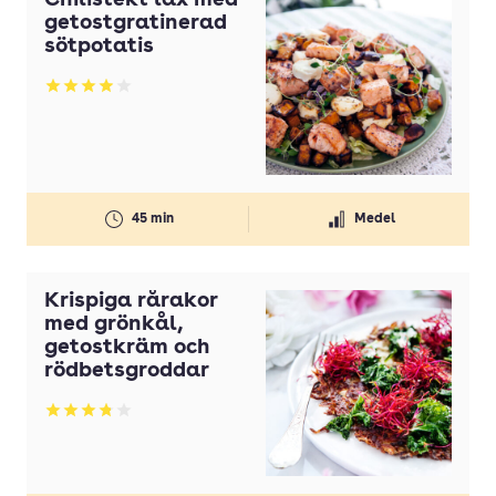
Chilistekt lax med
getostgratinerad
sötpotatis
Betyg: 3.95 av 5
45 min
Medel
Krispiga rårakor
med grönkål,
getostkräm och
rödbetsgroddar
Betyg: 3.77 av 5