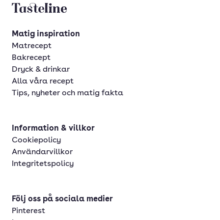
Lammytterfilé
Tasteline startsida
Lättrökt lammfiol
Matig inspiration
Matrecept
Bakrecept
Dryck & drinkar
Alla våra recept
Tips, nyheter och matig fakta
Information & villkor
Cookiepolicy
Användarvillkor
Integritetspolicy
Följ oss på sociala medier
Pinterest