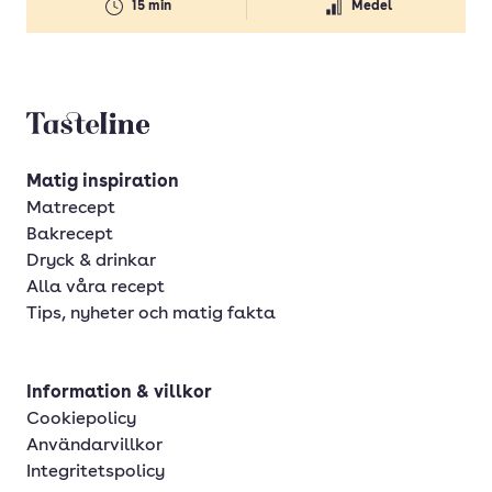
15 min
Medel
Svamp
Timjan
Tomater
Tasteline startsida
Tomatpuré
Vaniljsocker
Matig inspiration
Matrecept
Vetemjöl
Bakrecept
Vispgrädde
Dryck & drinkar
Alla våra recept
Vitlök
Tips, nyheter och matig fakta
Ägg
Information & villkor
Cookiepolicy
Användarvillkor
Integritetspolicy