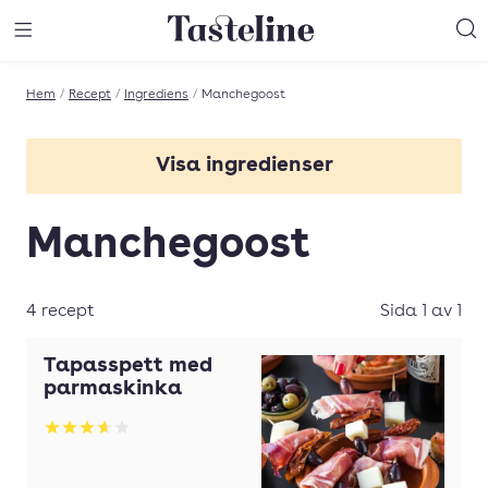
Till Tastelines startsida
äng meny
Öppna meny
Sö
Hem
/
Recept
/
Ingrediens
/
Manchegoost
Visa ingredienser
Basilika
Manchegoost
Chili
Choklad
4 recept
Sida 1 av 1
Crème fraîche
Tapasspett med
Dill
parmaskinka
Fisk
Betyg: 3.66 av 5
Grädde