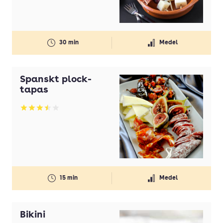
Gul lök(ar)
Gurka
30 min
Medel
Honung
Ingefära
Spanskt plock-
Koriander
tapas
Kyckling
Betyg: 3.52 av 5
Lax
Lime
Margarin
Mjölk
15 min
Medel
Morötter
Nötkött
Bikini