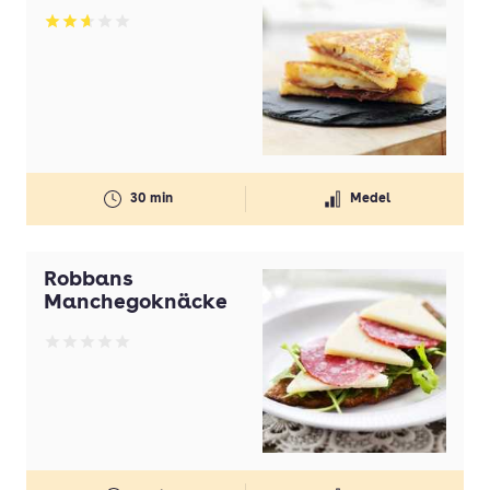
Olivolja
Betyg: 2.67 av 5
Olja
Ost
Paprika
Pasta
30 min
Medel
Persilja
Potatis
Robbans
Potatis(ar)
Manchegoknäcke
Purjolök(ar)
Betyg: 0 av 5
Rapsolja
Smör
Strösocker