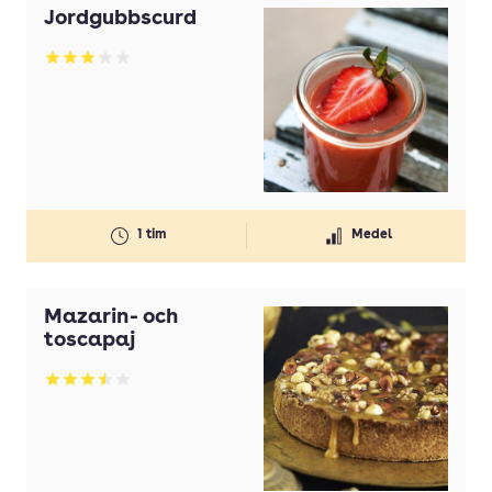
Jordgubbscurd
Betyg: 3.07 av 5
1 tim
Medel
Mazarin- och
toscapaj
Betyg: 3.52 av 5