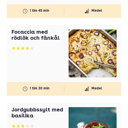
1 tim 45 min
Medel
Focaccia med
rödlök och fänkål
Betyg: 3.77 av 5
1 tim 30 min
Medel
Jordgubbssylt med
basilika