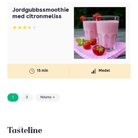
Jordgubbssmoothie
med citronmeliss
Betyg: 3.55 av 5
15 min
Medel
1
2
Nästa →
Tasteline startsida