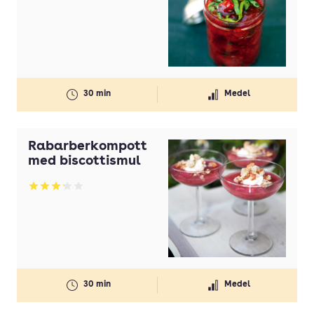
Betyg: 2.91 av 5
30 min
Medel
Rabarberkompott
med biscottismul
Betyg: 3.22 av 5
30 min
Medel