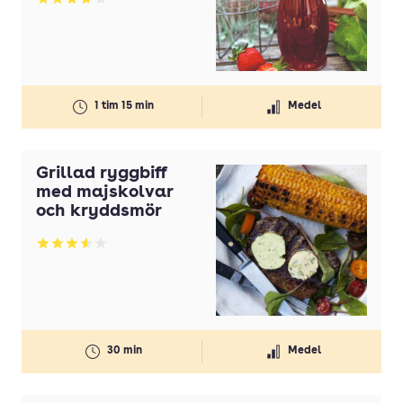
Betyg: 3.71 av 5
1 tim 15 min
Medel
Grillad ryggbiff
med majskolvar
och kryddsmör
Betyg: 3.59 av 5
30 min
Medel