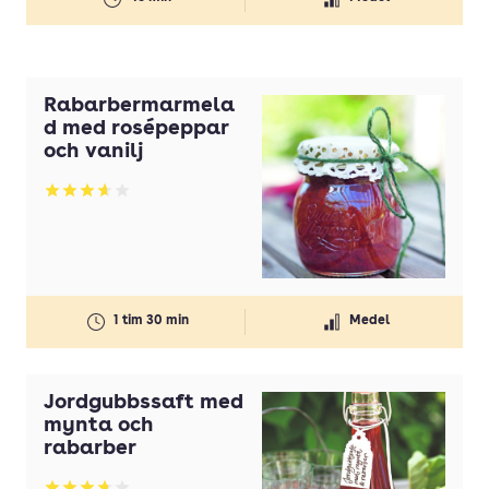
Rabarbermarmela
d med rosépeppar
och vanilj
Betyg: 3.68 av 5
1 tim 30 min
Medel
Jordgubbssaft med
mynta och
rabarber