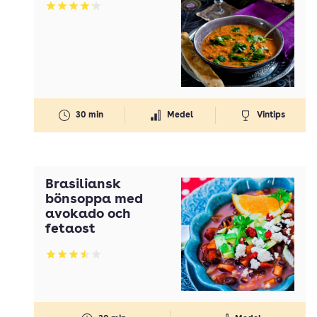
Betyg: 4.15 av 5
30 min
Medel
Vintips
Brasiliansk
bönsoppa med
avokado och
fetaost
Betyg: 3.47 av 5