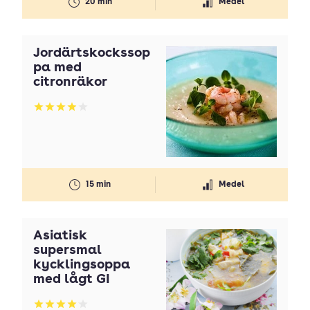
20 min
Medel
Jordärtskockssop
pa med
citronräkor
Betyg: 3.92 av 5
15 min
Medel
Asiatisk
supersmal
kycklingsoppa
med lågt GI