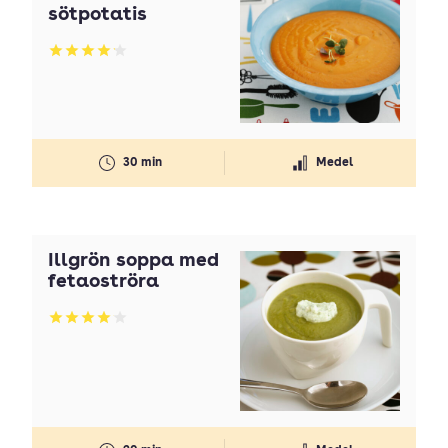
sötpotatis
Betyg: 4.14 av 5
30 min
Medel
Illgrön soppa med
fetaoströra
Betyg: 4.07 av 5