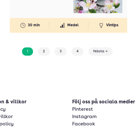
Betyg: 4.03 av 5
30 min
Medel
Vintips
1
2
3
4
Nästa →
n & villkor
Följ oss på sociala medier
icy
Pinterest
illkor
Instagram
policy
Facebook