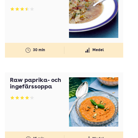
Betyg: 3.51 av 5
30 min
Medel
Raw paprika- och
ingefärssoppa
Betyg: 4.11 av 5