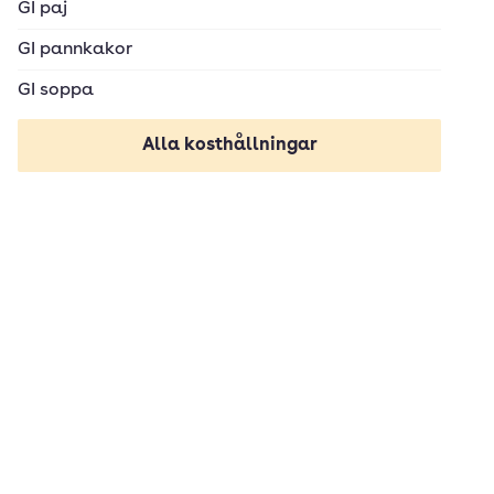
GI paj
GI pannkakor
GI soppa
Alla kosthållningar