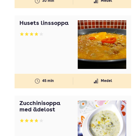
30 min
Medel
Husets linssoppa
Betyg: 3.88 av 5
45 min
Medel
Zucchinisoppa
med ädelost
Betyg: 3.77 av 5