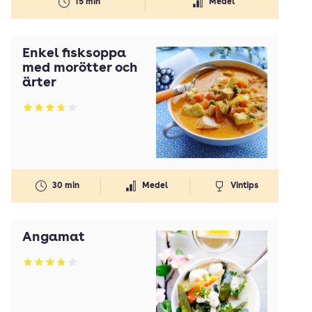
15 min
Medel
Enkel fisksoppa
med morötter och
ärter
Betyg: 3.73 av 5
30 min
Medel
Vintips
Ängamat
Betyg: 3.82 av 5