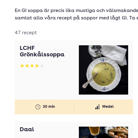
En GI soppa är precis lika mustiga och välsmakande 
samlat alla våra recept på soppor med lågt GI. Ta en
47 recept
LCHF
Grönkålssoppa
Betyg: 3.81 av 5
30 min
Medel
Daal