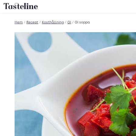
Till Tastelines startsida
Hem
/
Recept
/
Kosthållning
/
GI
/
GI soppa