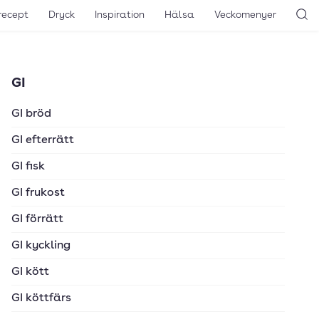
recept
Dryck
Inspiration
Hälsa
Veckomenyer
Sö
GI
GI bröd
GI efterrätt
GI fisk
GI frukost
GI förrätt
GI kyckling
GI kött
GI köttfärs