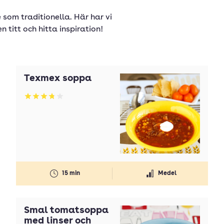
som traditionella. Här har vi
 titt och hitta inspiration!
Texmex soppa
Betyg: 3.81 av 5
15 min
Medel
Smal tomatsoppa
med linser och