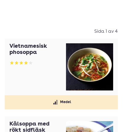
Sida 1 av 4
Vietnamesisk
phosoppa
Betyg: 3.98 av 5
Medel
Kålsoppa med
rökt sidfläsk