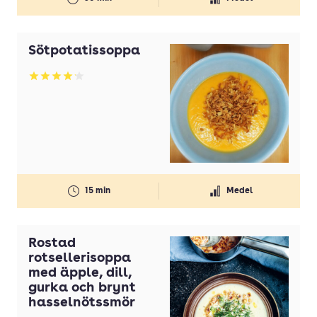
Sötpotatissoppa
Betyg: 4.11 av 5
15 min
Medel
Rostad
rotsellerisoppa
med äpple, dill,
gurka och brynt
hasselnötssmör