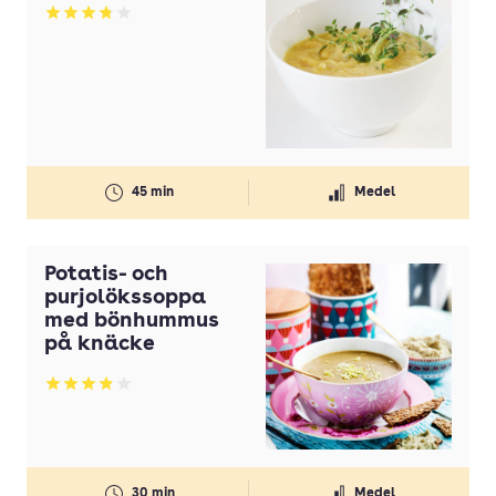
Minestronesoppa
Betyg: 3.79 av 5
Misosoppa
Morotssoppa
Nässelsoppa
Potatis- och purjolökssoppa
45 min
Medel
Potatissoppa
Pumpasoppa
Potatis- och
purjolökssoppa
Räksoppa
med bönhummus
på knäcke
Sparrissoppa
Spenatsoppa
Betyg: 3.91 av 5
Tomatsoppa
Ärtsoppa
30 min
Medel