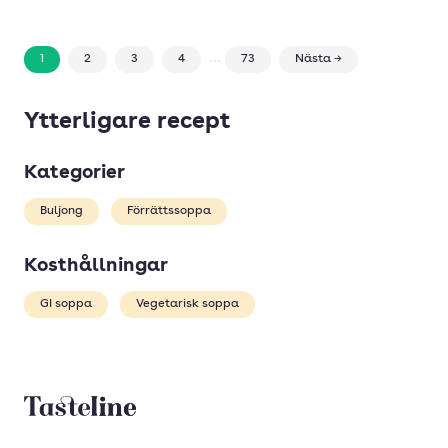
...
1
2
3
4
73
Nästa →
Ytterligare recept
Kategorier
Buljong
Förrättssoppa
Kosthållningar
GI soppa
Vegetarisk soppa
Tasteline startsida