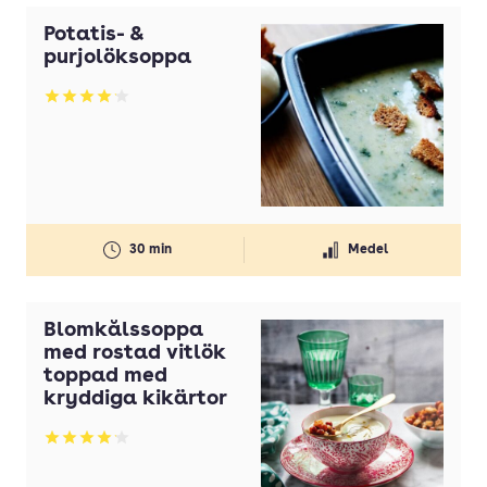
Potatis- &
purjolöksoppa
Betyg: 4.15 av 5
30 min
Medel
Blomkålssoppa
med rostad vitlök
toppad med
kryddiga kikärtor
Betyg: 4.09 av 5