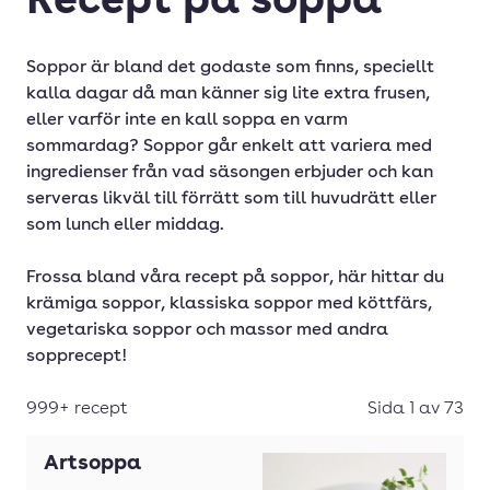
Recept på soppa
Grönsakssoppa
Gulaschsoppa
Soppor är bland det godaste som finns, speciellt
kalla dagar då man känner sig lite extra frusen,
Hummersoppa
eller varför inte en kall soppa en varm
Jordärtskockssoppa
sommardag? Soppor går enkelt att variera med
ingredienser från vad säsongen erbjuder och kan
Kantarellsoppa
serveras likväl till förrätt som till huvudrätt eller
Kräftsoppa
som lunch eller middag.
Kycklingsoppa
Frossa bland våra recept på soppor, här hittar du
Köttfärssoppa
krämiga soppor, klassiska soppor med köttfärs,
vegetariska soppor och massor med andra
Köttsoppa
sopprecept!
Laxsoppa
999+ recept
Sida 1 av 73
Linssoppa
Ärtsoppa
Löksoppa