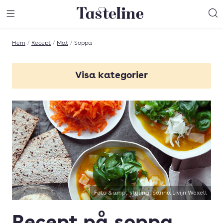
Till Tastelines startsida
äng meny
Öppna meny
Sö
Hem
/
Recept
/
Mat
/
Soppa
Visa kategorier
Blomkålssoppa
Broccolisoppa
Champinjonsoppa
Fisksoppa
Gazpacho
Foto &amp; styling: Sanna Livijn Wexell
Grön ärtsoppa
Grönkålssoppa