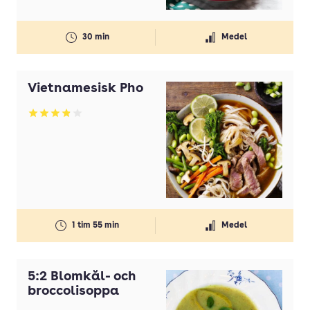
30 min
Medel
Vietnamesisk Pho
Betyg: 3.91 av 5
1 tim 55 min
Medel
5:2 Blomkål- och
broccolisoppa