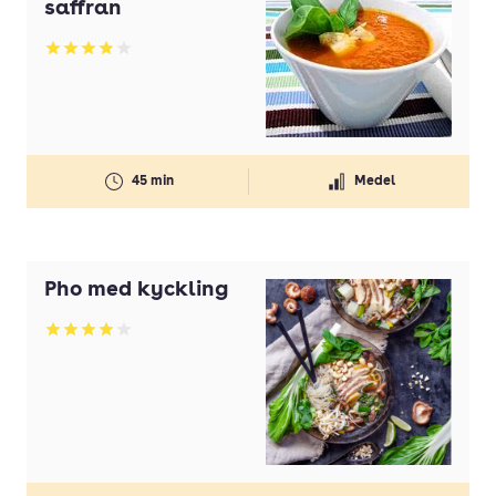
saffran
Betyg: 3.86 av 5
45 min
Medel
Pho med kyckling
Betyg: 4.03 av 5