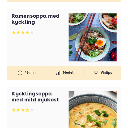
Ramensoppa med
kyckling
Betyg: 4.09 av 5
45 min
Medel
Vintips
Kycklingsoppa
med mild mjukost
Betyg: 3.86 av 5