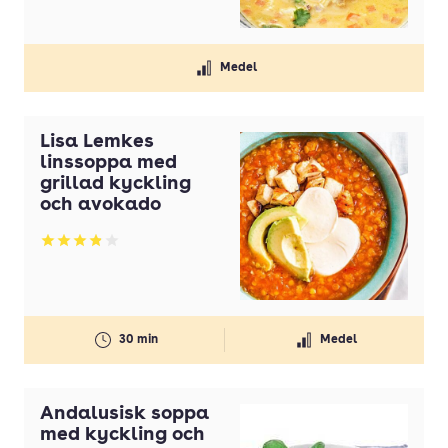
Medel
Lisa Lemkes
linssoppa med
grillad kyckling
och avokado
Betyg: 3.88 av 5
30 min
Medel
Andalusisk soppa
med kyckling och