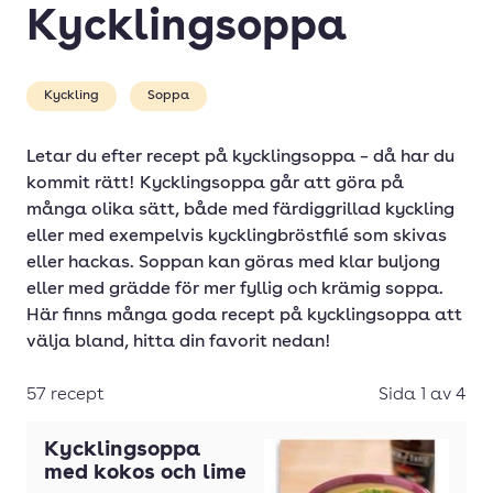
Kycklingsoppa
Grönsakssoppa
Gulaschsoppa
Kyckling
Soppa
Hummersoppa
Jordärtskockssoppa
Letar du efter recept på kycklingsoppa – då har du
Kantarellsoppa
kommit rätt! Kycklingsoppa går att göra på
många olika sätt, både med färdiggrillad kyckling
Kräftsoppa
eller med exempelvis kycklingbröstfilé som skivas
eller hackas. Soppan kan göras med klar buljong
Kycklingsoppa
eller med grädde för mer fyllig och krämig soppa.
Köttfärssoppa
Här finns många goda recept på kycklingsoppa att
välja bland, hitta din favorit nedan!
Köttsoppa
Laxsoppa
57 recept
Sida 1 av 4
Linssoppa
Kycklingsoppa
Löksoppa
med kokos och lime