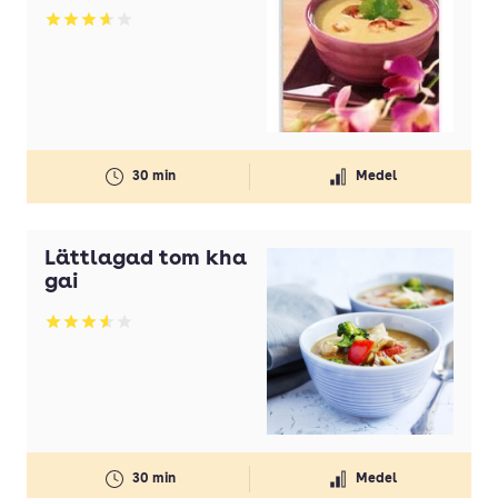
Minestronesoppa
Betyg: 3.63 av 5
Misosoppa
Morotssoppa
Nässelsoppa
30 min
Medel
Potatis- och purjolökssoppa
Potatissoppa
Lättlagad tom kha
Pumpasoppa
gai
Räksoppa
Betyg: 3.61 av 5
Sparrissoppa
Spenatsoppa
Tomatsoppa
Ärtsoppa
30 min
Medel