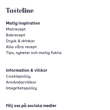
Tasteline startsida
Matig inspiration
Matrecept
Bakrecept
Dryck & drinkar
Alla våra recept
Tips, nyheter och matig fakta
Information & villkor
Cookiepolicy
Användarvillkor
Integritetspolicy
Följ oss på sociala medier