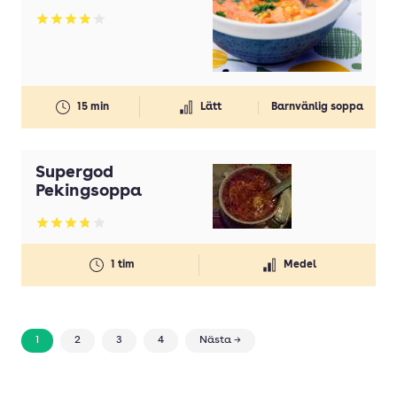
Betyg: 3.84 av 5
15 min
Lätt
Barnvänlig soppa
Supergod
Pekingsoppa
Betyg: 3.83 av 5
1 tim
Medel
1
2
3
4
Nästa →