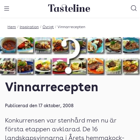
Till Tastelines startsida
äng meny
Öppna meny
Sö
Hem
/
Inspiration
/
Övrigt
/
Vinnarrecepten
Vinnarrecepten
Publicerad den
17 oktober, 2008
Konkurrensen var stenhård men nu är
första etappen avklarad. De 16
landskapsvinnarna i Årets hemmakock-