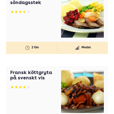
söndagsstek
Betyg: 3.67 av 5
2 tim
Medel
Fransk köttgryta
på svenskt vis
Betyg: 4 av 5