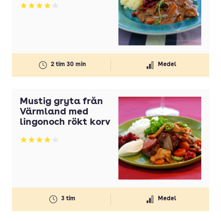
Betyg: 4.06 av 5
2 tim 30 min
Medel
Mustig gryta från
Värmland med
lingonoch rökt korv
Betyg: 3.8 av 5
3 tim
Medel