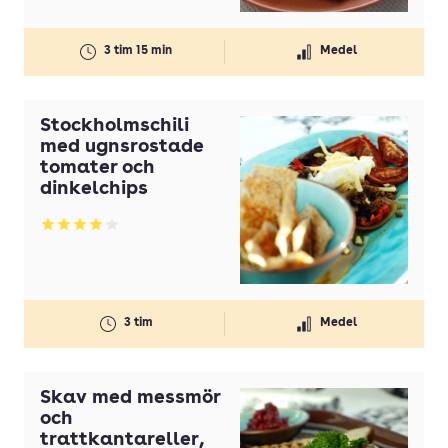
3 tim 15 min
Medel
Stockholmschili
med ugnsrostade
tomater och
dinkelchips
Betyg: 4.08 av 5
3 tim
Medel
Skav med messmör
och
trattkantareller,