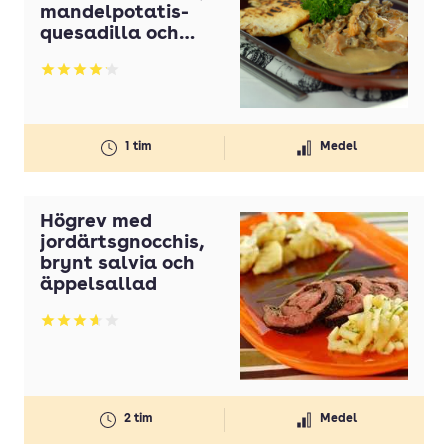
mandelpotatis-
quesadilla och
lingonsirap
Betyg: 4.11 av 5
1 tim
Medel
Högrev med
jordärtsgnocchis,
brynt salvia och
äppelsallad
Betyg: 3.67 av 5
2 tim
Medel