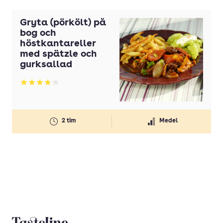
Gryta (pörkölt) på
bog och
höstkantareller
med spätzle och
gurksallad
Betyg: 3.83 av 5
2 tim
Medel
Tasteline startsida