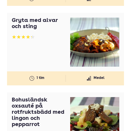
Gryta med alvar
och sting
Betyg: 4.27 av 5
1 tim
Medel
Bohusländsk
oxsauté på
rotfruktsbädd med
lingon och
pepparrot