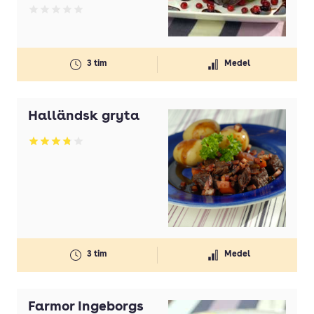
Betyg: 0 av 5
3 tim
Medel
Halländsk gryta
Betyg: 3.81 av 5
3 tim
Medel
Farmor Ingeborgs