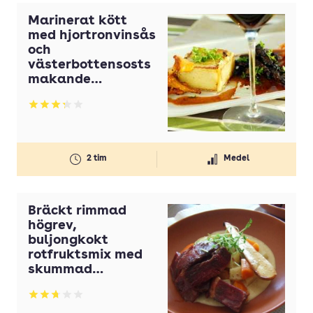
Marinerat kött
med hjortronvinsås
och
västerbottensosts
makande
mandelpotatiskub
er
Betyg: 3.29 av 5
2 tim
Medel
Bräckt rimmad
högrev,
buljongkokt
rotfruktsmix med
skummad
senapssky
Betyg: 2.75 av 5