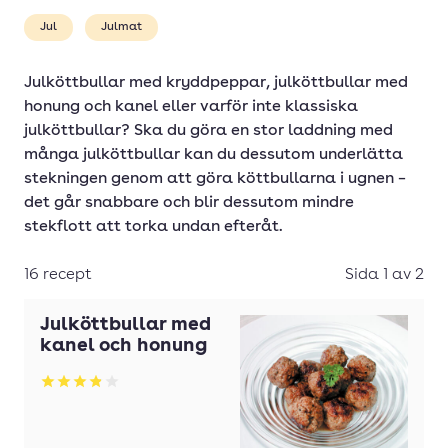
Julmat
Jul
Julmat
Julskinka
Julköttbullar med kryddpeppar, julköttbullar med
Knäck
honung och kanel eller varför inte klassiska
Pepparkakor
julköttbullar? Ska du göra en stor laddning med
många julköttbullar kan du dessutom underlätta
Vegetarisk julmat
stekningen genom att göra köttbullarna i ugnen –
det går snabbare och blir dessutom mindre
stekflott att torka undan efteråt.
16 recept
Sida 1 av 2
Julköttbullar med
kanel och honung
Betyg: 3.85 av 5