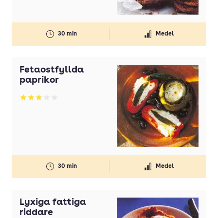
30 min
Medel
Fetaostfyllda
paprikor
Betyg: 2.96 av 5
30 min
Medel
Lyxiga fattiga
riddare