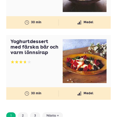
30 min
Medel
Yoghurtdessert
med färska bär och
varm lönnsirap
Betyg: 3.75 av 5
30 min
Medel
1
2
3
Nästa →