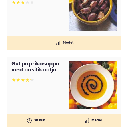
Betyg: 2.86 av 5
Medel
Gul paprikasoppa
med basilikaolja
Betyg: 4.25 av 5
30 min
Medel