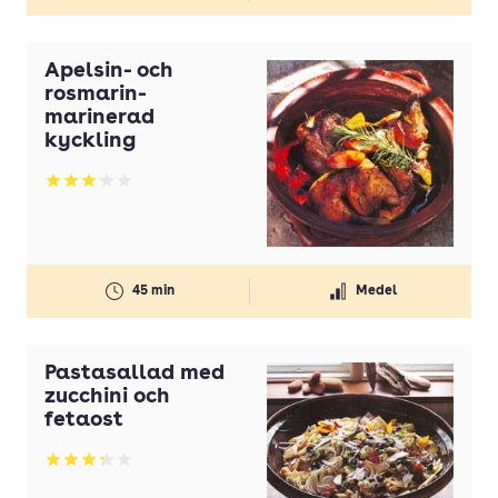
Apelsin- och
rosmarin-
marinerad
kyckling
Betyg: 3.14 av 5
45 min
Medel
Pastasallad med
zucchini och
fetaost
Betyg: 3.25 av 5