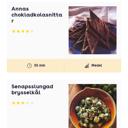
Malin J Andersson
Annas
Mari Bergman
chokladkolasnitta
r
Mattias Kristiansson
Betyg: 4.08 av 5
Mattias Montin
Mia Troberg
Najla Gergi
30 min
Medel
Sanna Fyring Liedgren
Sara Ghisler
Senapsslungad
Skånemejerier
brysselkål
Sociala medier
Betyg: 3.22 av 5
Svensk Fågel
Svenska Dagbladet