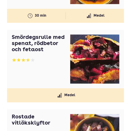
Ta fram det bästa
Tasteline
30 min
Medel
Tina Hellberg
Tina Nordström
Smördegsrulle med
spenat, rödbetor
Touch of Taste
och fetaost
Ulrika Davidsson
Betyg: 3.63 av 5
Viktklubb
Västerbottensost
ZETA - från en familj där mat är kärlek
Medel
Rostade
vitlöksklyftor