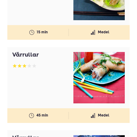
15 min
Medel
Vårrullar
Betyg: 3 av 5
45 min
Medel