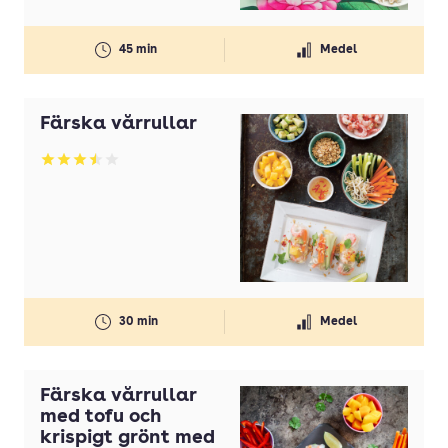
Smörgåstårta
Soppa
45 min
Medel
Spett
Tillbehör
Färska vårrullar
Tilltugg
Betyg: 3.5 av 5
Toast
Varmrätt
Världens mat
Wrap
30 min
Medel
Färska vårrullar
med tofu och
krispigt grönt med