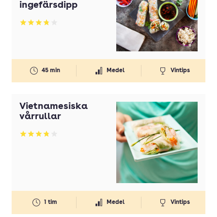
ingefärsdipp
Betyg: 3.78 av 5
45 min
Medel
Vintips
Vietnamesiska
vårrullar
Betyg: 3.79 av 5
1 tim
Medel
Vintips