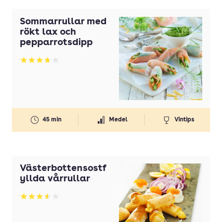
Sommarrullar med
rökt lax och
pepparrotsdipp
Betyg: 3.7 av 5
45 min
Medel
Vintips
Västerbottensostf
yllda vårrullar
Betyg: 3.55 av 5