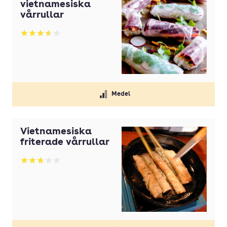
vietnamesiska
vårrullar
Betyg: 3.67 av 5
Medel
Vietnamesiska
friterade vårrullar
Betyg: 2.83 av 5