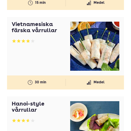
15 min
Medel
Vietnamesiska
färska vårrullar
Betyg: 3.88 av 5
30 min
Medel
Hanoi-style
vårrullar
Betyg: 3.67 av 5