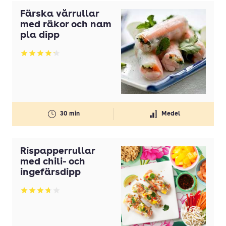
Paj
Färska vårrullar
med räkor och nam
Pannkakor
pla dipp
Pastasallad
Betyg: 4.17 av 5
Pizza
Plockmat
Risotto
30 min
Medel
Röra
Röror
Rispapperrullar
Sallad
med chili- och
ingefärsdipp
Sill
Smoothie
Betyg: 3.69 av 5
Smörgås