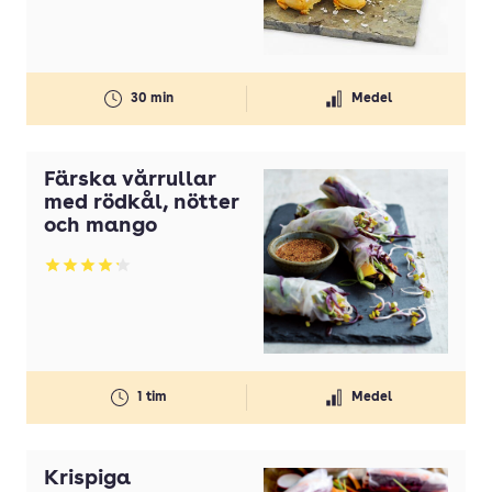
30 min
Medel
Färska vårrullar
med rödkål, nötter
och mango
Betyg: 4.2 av 5
1 tim
Medel
Krispiga