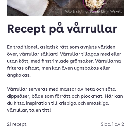
Förrätt
Foto & styling: Sanna Livijn Wexell
Gratäng
Recept på vårrullar
Grytor
Husman
En traditionell asiatisk rätt som avnjuts världen
Husmanskost
över, vårrullar såklart! Vårrullar tillagas med eller
Huvudrätt
utan kött, med finstrimlade grönsaker. Vårrullarna
friteras oftast, men kan även ugnsbakas eller
Köttbullar
ångkokas.
Låda
Vårrullar serveras med massor av heta och söta
Långkok
dippsåser, både som förrätt och plockmat. Här kan
Mellanmål
du hitta inspiration till krispiga och smaskiga
vårrullar, ta en titt!
Nudlar
Omelett
21 recept
Sida 1 av 2