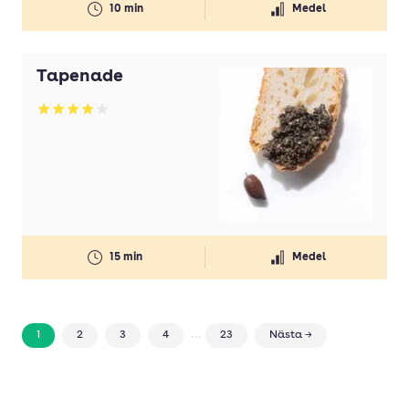
10 min
Medel
Tapenade
Betyg: 4.06 av 5
15 min
Medel
...
1
2
3
4
23
Nästa →