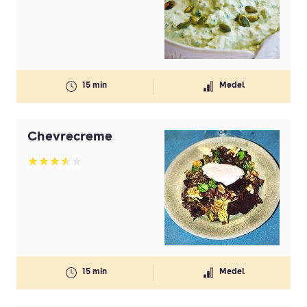
15 min
Medel
Chevrecreme
Betyg: 3.54 av 5
15 min
Medel