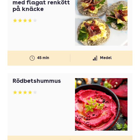
med flagat renkött
på knäcke
Betyg: 3.71 av 5
45 min
Medel
Rödbetshummus
Betyg: 4 av 5