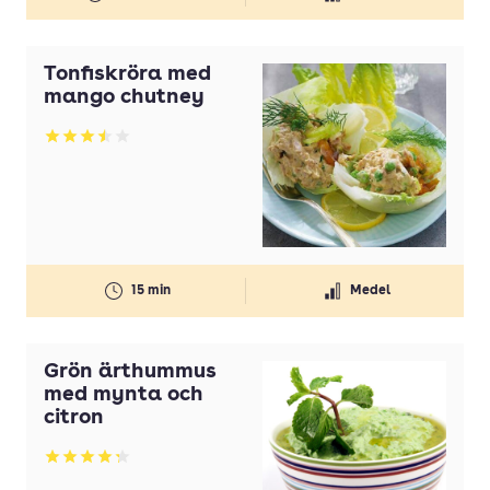
Tonfiskröra med
mango chutney
Betyg: 3.52 av 5
15 min
Medel
Grön ärthummus
med mynta och
citron
Betyg: 4.29 av 5