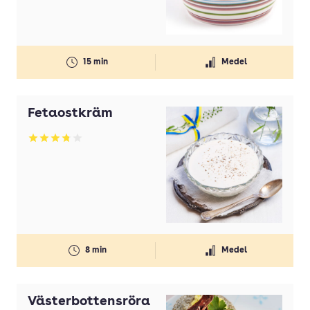
15 min
Medel
Fetaostkräm
Betyg: 3.8 av 5
8 min
Medel
Västerbottensröra