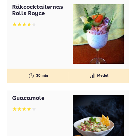
Räkcocktailernas
Rolls Royce
Betyg: 4.17 av 5
30 min
Medel
Guacamole
Betyg: 3.88 av 5