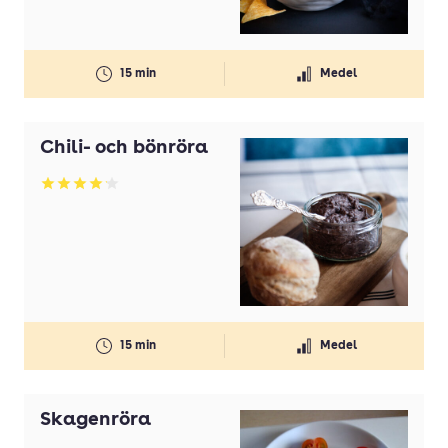
15 min
Medel
Chili- och bönröra
Betyg: 4.12 av 5
15 min
Medel
Skagenröra