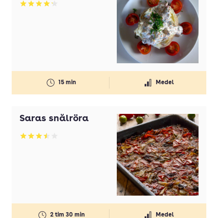
Betyg: 4.18 av 5
15 min
Medel
Saras snålröra
Betyg: 3.49 av 5
2 tim 30 min
Medel