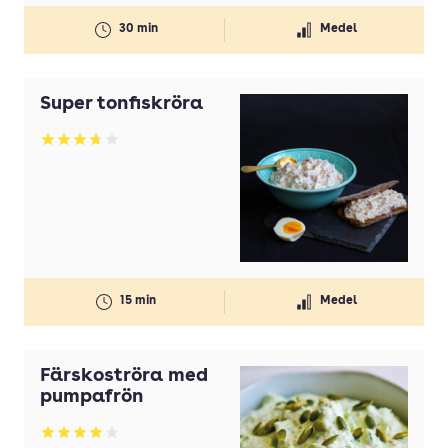
30 min
Medel
Super tonfiskröra
Betyg: 3.72 av 5
15 min
Medel
Färskoströra med
pumpafrön
Betyg: 3.94 av 5