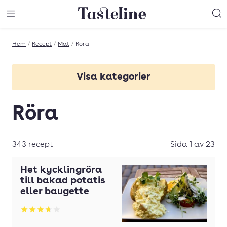
Till Tastelines startsida
äng meny
Öppna meny
Sö
Hem
/
Recept
/
Mat
/
Röra
Visa kategorier
Hummus
Röra
343 recept
Sida 1 av 23
Het kycklingröra
till bakad potatis
eller baugette
Betyg: 3.63 av 5