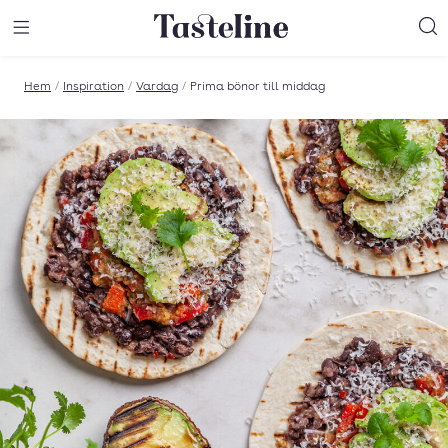
Till Tastelines startsida
äng meny
Öppna meny
Sö
Hem
/
Inspiration
/
Vardag
/
Prima bönor till middag