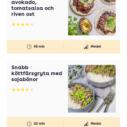
avokado,
tomatsalsa och
riven ost
Betyg: 3.83 av 5
45 min
Medel
Snabb
köttfärsgryta med
sojabönor
Betyg: 3.68 av 5
20 min
Medel