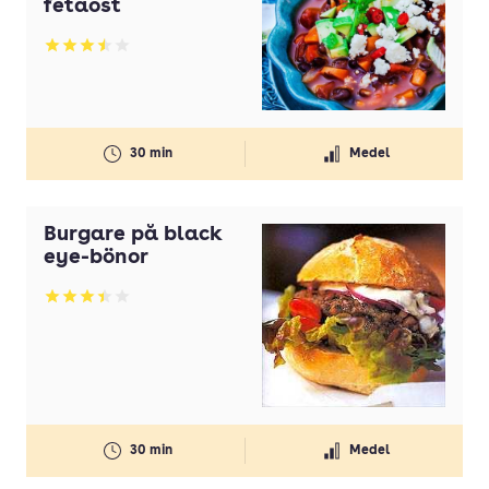
fetaost
Betyg: 3.47 av 5
30 min
Medel
Burgare på black
eye-bönor
Betyg: 3.4 av 5
30 min
Medel