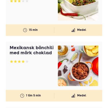
Betyg: 3.08 av 5
15 min
Medel
Mexikansk bönchili
med mörk choklad
Betyg: 3.93 av 5
1 tim 5 min
Medel