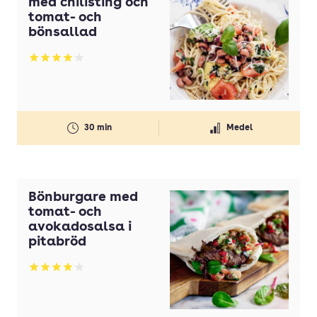
med chilisting och
tomat- och
bönsallad
Betyg: 4 av 5
30 min
Medel
Bönburgare med
tomat- och
avokadosalsa i
pitabröd
Betyg: 3.98 av 5