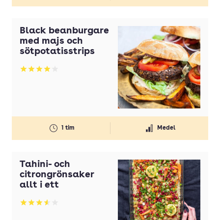
Black beanburgare
med majs och
sötpotatisstrips
Betyg: 4.04 av 5
1 tim
Medel
Tahini- och
citrongrönsaker
allt i ett
Betyg: 3.55 av 5