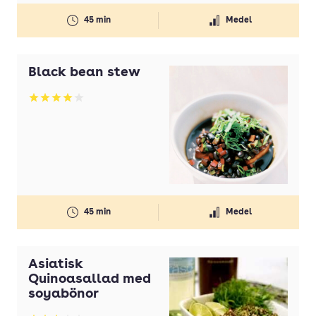
45 min
Medel
Black bean stew
Betyg: 4 av 5
45 min
Medel
Asiatisk
Quinoasallad med
soyabönor