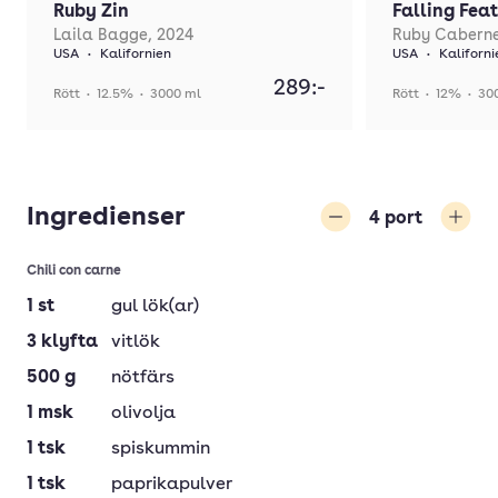
Ruby Zin
Falling Fea
Laila Bagge, 2024
Ruby Caberne
USA
•
Kalifornien
USA
•
Kaliforni
289:-
Rött
•
12.5%
•
3000 ml
Rött
•
12%
•
30
Ingredienser
4
port
Minska
Öka
Chili con carne
1
st
gul lök(ar)
3
klyfta
vitlök
500
g
nötfärs
1
msk
olivolja
1
tsk
spiskummin
1
tsk
paprikapulver