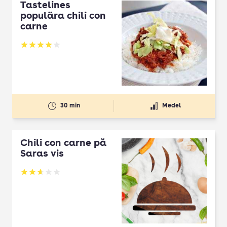
Tastelines
populära chili con
carne
Betyg: 3.93 av 5
30 min
Medel
Chili con carne på
Saras vis
Betyg: 2.67 av 5