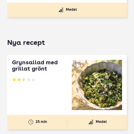
Medel
Nya recept
Grynsallad med
grillat grönt
Betyg: 2.5 av 5
25 min
Medel