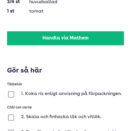
3/4
st
huvudsallad
1
st
tomat
Handla via Mathem
Gör så här
Tillbehör
1. Koka ris enligt anvisning på förpackningen.
Klar
Chili con carne
2. Skala och finhacka lök och vitlök.
Klar