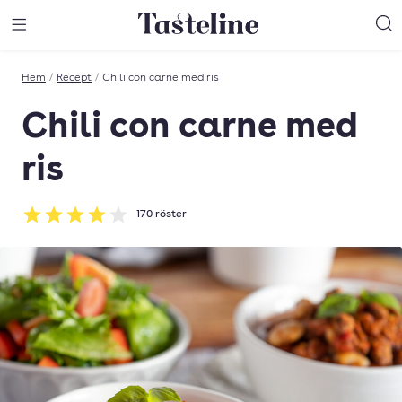
Till Tastelines startsida
äng meny
Öppna meny
Sö
Hem
/
Recept
/
Chili con carne med ris
Chili con carne med
ris
170
röster
Betyg: 3.94 av 5