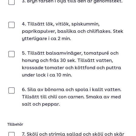
3. Bryn färsen i olja tills den är genomstekt.
Klar
4. Tillsätt lök, vitlök, spiskummin,
Klar
paprikapulver, basilika och chiliflakes. Stek
ytterligare i ca 2 min.
5. Tillsätt balsamvinäger, tomatpuré och
Klar
honung och fräs 30 sek. Tillsätt vatten,
krossade tomater och köttfond och puttra
under lock i ca 10 min.
6. Sila av bönorna och spola i kallt vatten.
Klar
Tillsätt till chili con carnen. Smaka av med
salt och peppar.
Tillbehör
7. Skölj och strimla sallad och skölj och skär
Klar