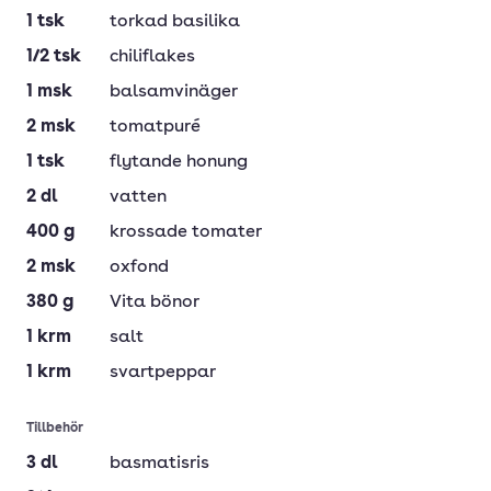
1
tsk
torkad basilika
1/2
tsk
chiliflakes
1
msk
balsamvinäger
2
msk
tomatpuré
1
tsk
flytande honung
2
dl
vatten
400
g
krossade tomater
2
msk
oxfond
380
g
Vita bönor
1
krm
salt
1
krm
svartpeppar
Tillbehör
3
dl
basmatisris