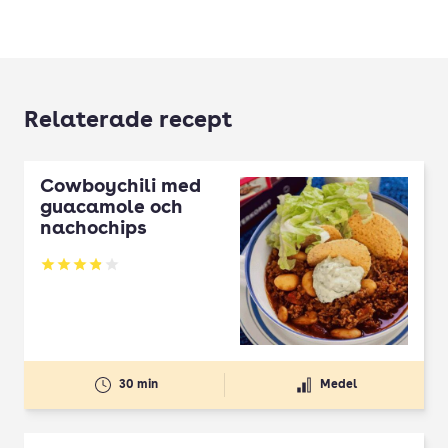
Relaterade recept
Cowboychili med
guacamole och
nachochips
Betyg: 3.89 av 5
30 min
Medel