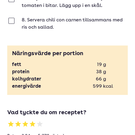
tomaten i bitar. Lägg upp i en skål.
8. Servera chili con carnen tillsammans med
Klar
ris och sallad.
Näringsvärde per portion
fett
19
g
protein
38
g
kolhydrater
66
g
energivärde
599
kcal
Vad tyckte du om receptet?