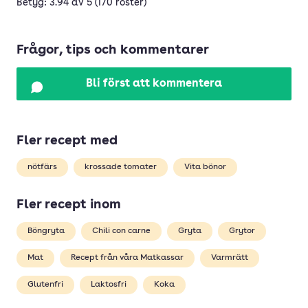
Betyg: 3.94 av 5 (170 röster)
Frågor, tips och kommentarer
Bli först att kommentera
Fler recept med
nötfärs
krossade tomater
Vita bönor
Fler recept inom
Böngryta
Chili con carne
Gryta
Grytor
Mat
Recept från våra Matkassar
Varmrätt
Glutenfri
Laktosfri
Koka