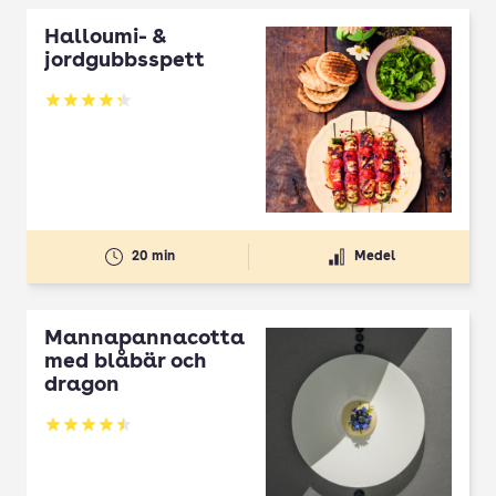
Halloumi- &
jordgubbsspett
Betyg: 4.3 av 5
20 min
Medel
Mannapannacotta
med blåbär och
dragon
Betyg: 4.5 av 5