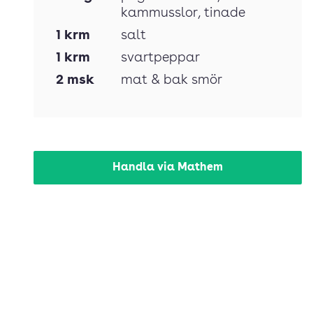
kammusslor, tinade
1
krm
salt
1
krm
svartpeppar
2
msk
mat & bak smör
Handla via Mathem