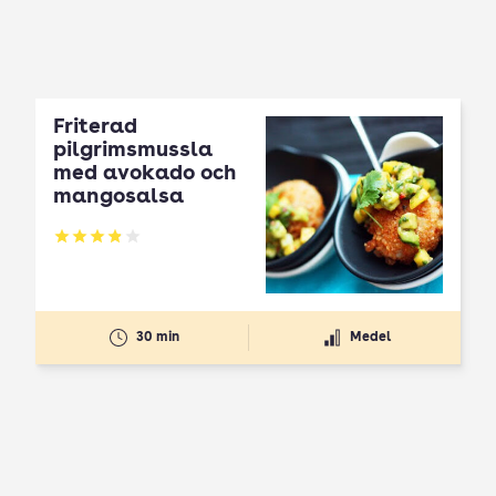
Friterad
pilgrimsmussla
med avokado och
mangosalsa
Betyg: 3.9 av 5
30 min
Medel