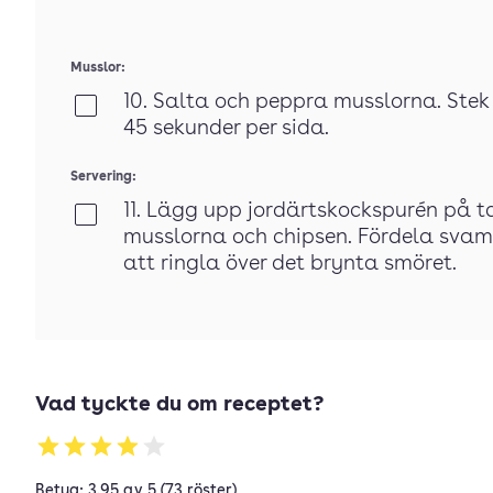
Musslor:
10. Salta och peppra musslorna. Ste
Klar
45 sekunder per sida.
Servering:
11. Lägg upp jordärtskockspurén på t
Klar
musslorna och chipsen. Fördela svam
att ringla över det brynta smöret.
Vad tyckte du om receptet?
Betyg: 3.95 av 5 (73 röster)