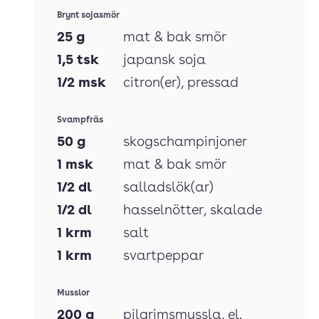
Brynt sojasmör
25
g
mat & bak smör
1,5
tsk
japansk soja
1/2
msk
citron(er)
, pressad
Svampfräs
50
g
skogschampinjoner
1
msk
mat & bak smör
1/2
dl
salladslök(ar)
1/2
dl
hasselnötter
, skalade
1
krm
salt
1
krm
svartpeppar
Musslor
200
g
pilgrimsmussla
, el.