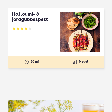
Halloumi- &
jordgubbsspett
Betyg: 4.3 av 5
20 min
Medel