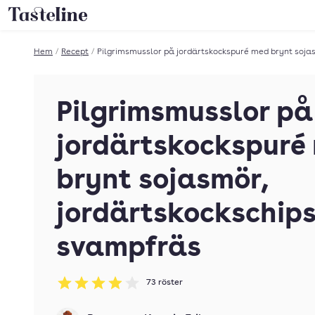
Till Tastelines startsida
Hem
/
Recept
/
Pilgrimsmusslor på jordärtskockspuré med brynt soja
Pilgrimsmusslor på
jordärtskockspuré
brynt sojasmör,
jordärtskockschips
svampfräs
73
röster
Betyg: 3.95 av 5