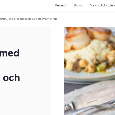
Recept
Baka
Vinmatchade 
smör, jordärtskockschips och svampfräs
 med
 och