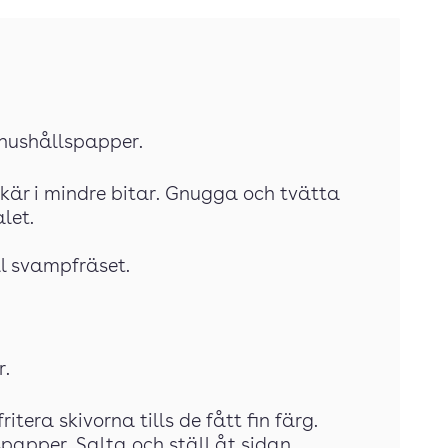
 hushållspapper.
 skär i mindre bitar. Gnugga och tvätta
let.
ll svampfräset.
r.
itera skivorna tills de fått fin färg.
papper. Salta och ställ åt sidan.