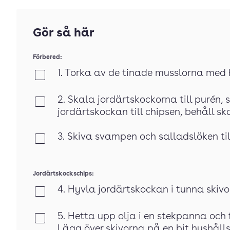
Gör så här
Förbered:
1. Torka av de tinade musslorna med
Klar
2. Skala jordärtskockorna till purén,
Klar
jordärtskockan till chipsen, behåll ska
3. Skiva svampen och salladslöken ti
Klar
Jordärtskockschips:
4. Hyvla jordärtskockan i tunna skivo
Klar
5. Hetta upp olja i en stekpanna och fr
Klar
Lägg över skivorna på en bit hushålls