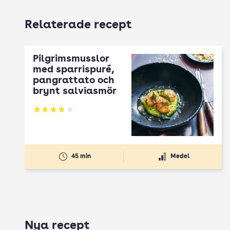
Relaterade recept
Pilgrimsmusslor
med sparrispuré,
pangrattato och
brynt salviasmör
Betyg: 3.86 av 5
45 min
Medel
Nya recept