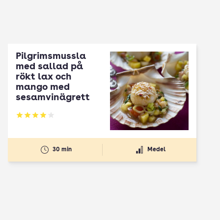
Pilgrimsmussla
med sallad på
rökt lax och
mango med
sesamvinägrett
Betyg: 3.95 av 5
30 min
Medel