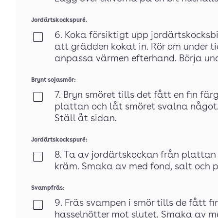
Jordärtskockspuré.
6. Koka försiktigt upp jordärtskocksb
Klar
att grädden kokat in. Rör om under t
anpassa värmen efterhand. Börja und
Brynt sojasmör:
7. Bryn smöret tills det fått en fin fä
Klar
plattan och låt smöret svalna något. R
Ställ åt sidan.
Jordärtskockspuré:
8. Ta av jordärtskockan från plattan 
Klar
kräm. Smaka av med fond, salt och pe
Svampfräs:
9. Fräs svampen i smör tills de fått f
Klar
hasselnötter mot slutet. Smaka av me