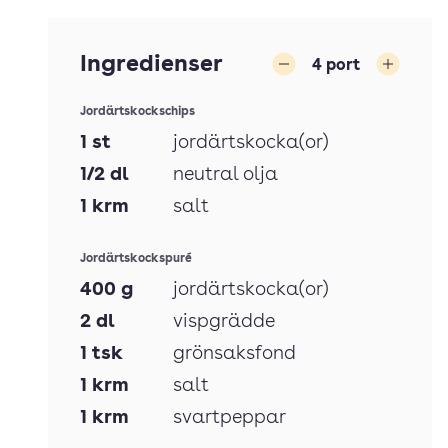
Ingredienser
4
port
Minska
Öka
Jordärtskockschips
1
st
jordärtskocka(or)
1/2
dl
neutral olja
1
krm
salt
Jordärtskockspuré
400
g
jordärtskocka(or)
2
dl
vispgrädde
1
tsk
grönsaksfond
1
krm
salt
1
krm
svartpeppar