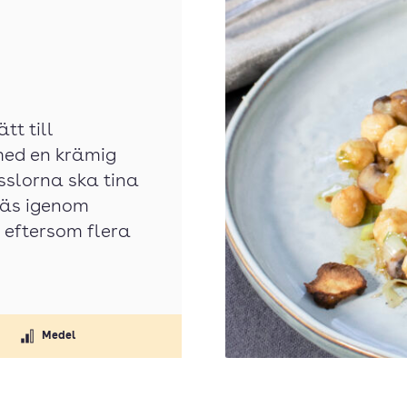
tt till
med en krämig
sslorna ska tina
Läs igenom
n eftersom flera
Medel