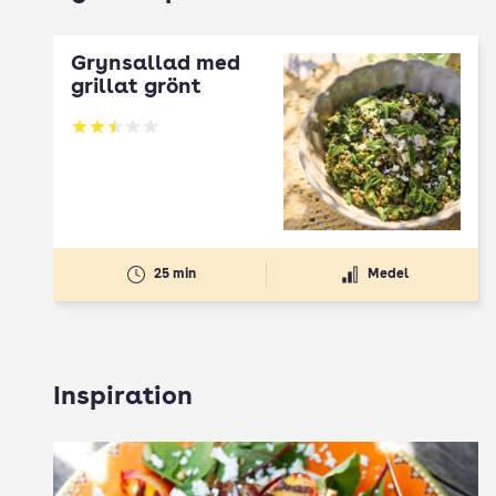
Grynsallad med
grillat grönt
Betyg: 2.5 av 5
25 min
Medel
Inspiration