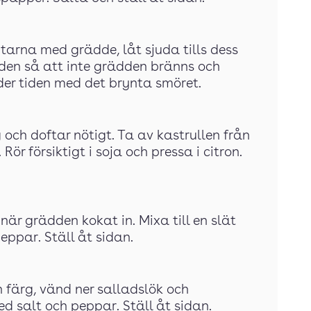
itarna med grädde, låt sjuda tills dess
iden så att inte grädden bränns och
er tiden med det brynta smöret.
rg och doftar nötigt. Ta av kastrullen från
ör försiktigt i soja och pressa i citron.
när grädden kokat in. Mixa till en slät
ppar. Ställ åt sidan.
in färg, vänd ner salladslök och
d salt och peppar. Ställ åt sidan.