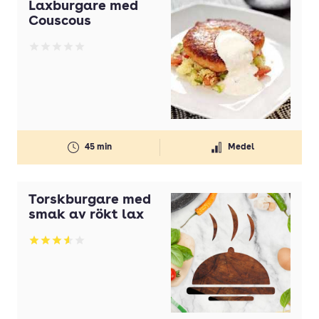
Laxburgare med
Couscous
Betyg: 0 av 5
45 min
Medel
Torskburgare med
smak av rökt lax
Betyg: 3.6 av 5