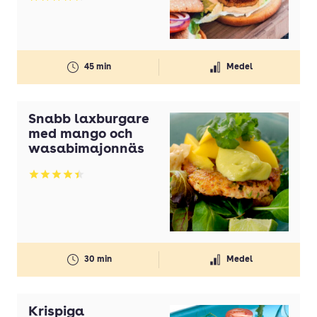
Betyg: 4.38 av 5
45 min
Medel
Snabb laxburgare
med mango och
wasabimajonnäs
Betyg: 4.44 av 5
30 min
Medel
Krispiga