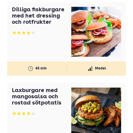
Dilliga fiskburgare
med het dressing
och rotfrukter
Betyg: 4.2 av 5
45 min
Medel
Laxburgare med
mangosalsa och
rostad sötpotatis
Betyg: 4.17 av 5