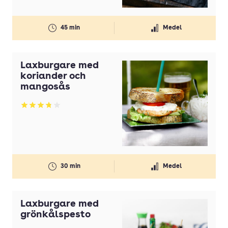
45 min
Medel
Laxburgare med
koriander och
mangosås
Betyg: 3.83 av 5
30 min
Medel
Laxburgare med
grönkålspesto