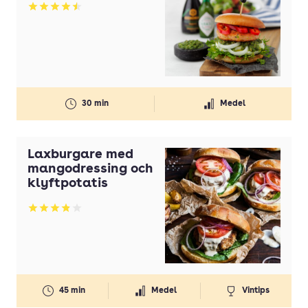
Betyg: 4.5 av 5
30 min
Medel
Laxburgare med
mangodressing och
klyftpotatis
Betyg: 3.91 av 5
45 min
Medel
Vintips