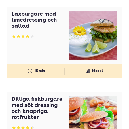
Laxburgare med
limedressing och
sallad
Betyg: 3.94 av 5
15 min
Medel
Dilliga fiskburgare
med söt dressing
och knapriga
rotfrukter