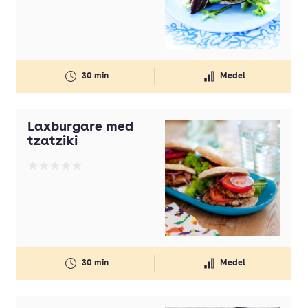
Betyg: 0 av 5
30 min
Medel
Laxburgare med
tzatziki
Betyg: 0 av 5
30 min
Medel