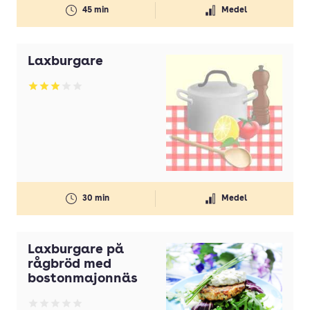
45 min
Medel
Laxburgare
Betyg: 3 av 5
30 min
Medel
Laxburgare på
rågbröd med
bostonmajonnäs