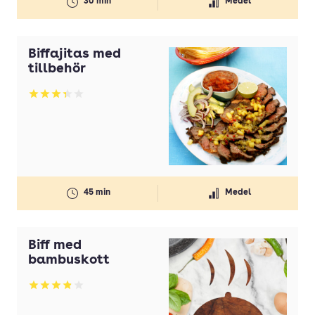
30 min
Medel
Biffajitas med
tillbehör
Betyg: 3.33 av 5
45 min
Medel
Biff med
bambuskott
Betyg: 3.87 av 5