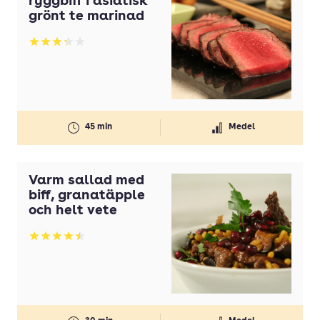
ryggbiff i asiatisk
grönt te marinad
Betyg: 3.25 av 5
45 min
Medel
Varm sallad med
biff, granatäpple
och helt vete
Betyg: 4.5 av 5