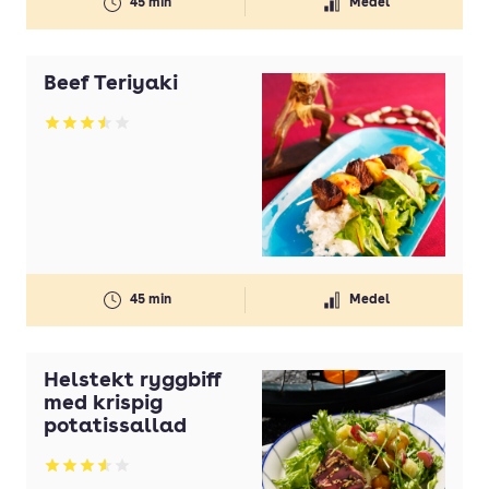
45 min
Medel
Beef Teriyaki
Betyg: 3.5 av 5
45 min
Medel
Helstekt ryggbiff
med krispig
potatissallad
Betyg: 3.54 av 5