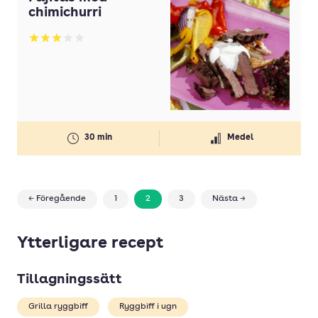
chimichurri
Betyg: 3 av 5
30 min
Medel
← Föregående
1
2
3
Nästa →
Ytterligare recept
Tillagningssätt
Grilla ryggbiff
Ryggbiff i ugn