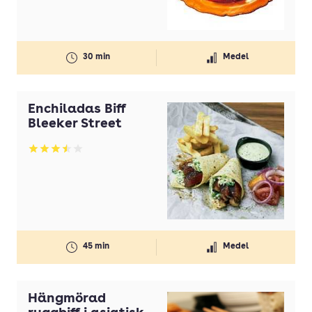
30 min
Medel
Enchiladas Biff
Bleeker Street
Betyg: 3.5 av 5
45 min
Medel
Hängmörad