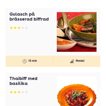
Gulasch på
brässerad biffrad
Betyg: 3 av 5
15 min
Medel
Thaibiff med
basilika
Betyg: 3.17 av 5