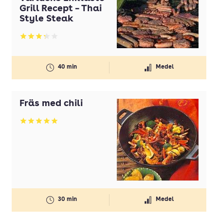
Grill Recept – Thai
Style Steak
Betyg: 3.29 av 5
40 min
Medel
Fräs med chili
Betyg: 5 av 5
30 min
Medel