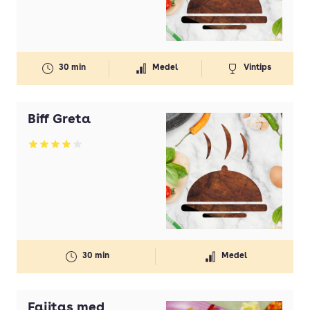
30 min
Medel
Vintips
Biff Greta
Betyg: 3.87 av 5
30 min
Medel
Fajitas med