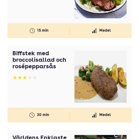
15 min
Medel
Biffstek med
broccolisallad och
rosépepparsås
Betyg: 3.22 av 5
30 min
Medel
Världens Enklaste