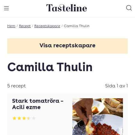
Till Tastelines startsida
äng meny
Öppna meny
Sö
Hem
/
Recept
/
Receptskapare
/
Camilla Thulin
Visa receptskapare
Alice Brax
Camilla Thulin
Carina Brydling
Carina Hejde
5 recept
Sida 1 av 1
Elisabeth Johansson
Stark tomatröra –
Erik Brännström
Acili ezme
Fredrik Eriksson
Betyg: 3.4 av 5
Ingrid Eriksson