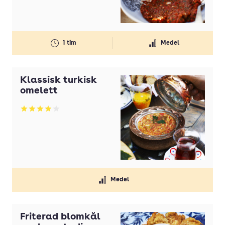
Jamie Oliver
Jessica Frej
1 tim
Medel
Jon Hansson
Katinka Hammarskiöld
Klassisk turkisk
Kerstin Eriksson
omelett
Kokbok
Betyg: 3.87 av 5
Leif Mannerström
Leila Lindholm
Linnea Swärd
Linnéa Seidel
Medel
Lisa Lemke
Liselotte Forslin
Friterad blomkål