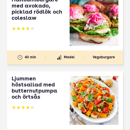
Halloumiburgare
med avokado,
picklad rödlök och
coleslaw
Betyg: 3.83 av 5
40 min
Medel
Vegoburgare
Ljummen
höstsallad med
butternutpumpa
och örtsås
Betyg: 4.32 av 5