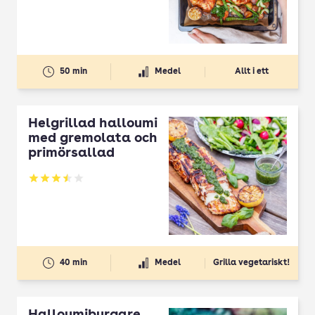
50 min
Medel
Allt i ett
Helgrillad halloumi
med gremolata och
primörsallad
Betyg: 3.52 av 5
40 min
Medel
Grilla vegetariskt!