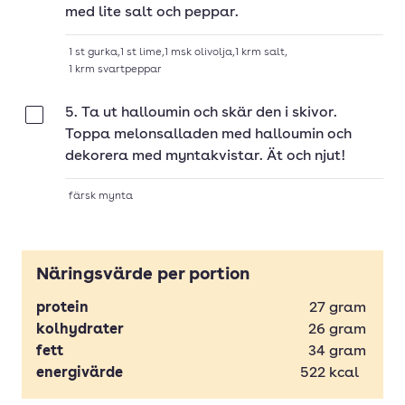
med lite salt och peppar.
1
st
gurka
,
1
st
lime
,
1
msk
olivolja
,
1
krm
salt
,
1
krm
svartpeppar
5. Ta ut halloumin och skär den i skivor.
Klar
Toppa melonsalladen med halloumin och
dekorera med myntakvistar. Ät och njut!
färsk mynta
Näringsvärde per portion
protein
27
gram
kolhydrater
26
gram
fett
34
gram
energivärde
522
kcal