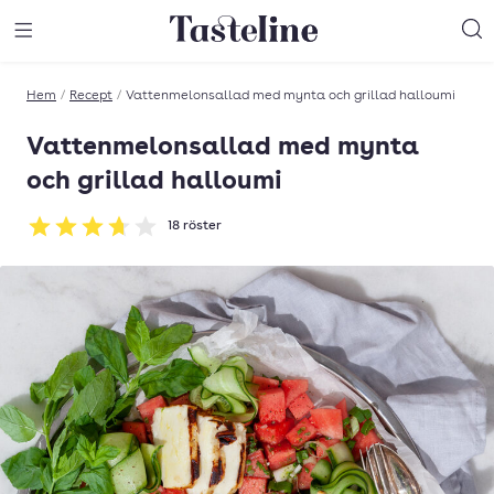
Till Tastelines startsida
äng meny
Öppna meny
Sö
Hem
/
Recept
/
Vattenmelonsallad med mynta och grillad halloumi
Vattenmelonsallad med mynta
och grillad halloumi
18
röster
Betyg: 3.72 av 5