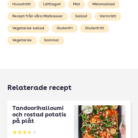
Huvudrätt
Lättlagat
Mat
Melonsallad
Recept från våra Matkassar
Sallad
Varmrätt
Vegetarisk sallad
Glutenfri
Glutenfritt
Vegetarisk
Sommar
Relaterade recept
Tandoorihalloumi
och rostad potatis
på plåt
Betyg: 3.55 av 5