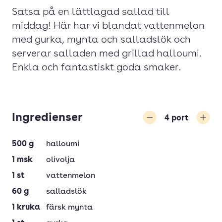
Satsa på en lättlagad sallad till
middag! Här har vi blandat vattenmelon
med gurka, mynta och salladslök och
serverar salladen med grillad halloumi.
Enkla och fantastiskt goda smaker.
Ingredienser
4
port
Minska
Öka
500
g
halloumi
1
msk
olivolja
1
st
vattenmelon
60
g
salladslök
1
kruka
färsk mynta