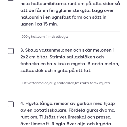
hela halloumibitarna runt om på alla sidor så
att de får en fin gyllene stekyta. Lägg över
halloumin i en ugnsfast form och sätt in i
ugnen i ca 15 min.
500
g
halloumi
,
1
msk
olivolja
3. Skala vattenmelonen och skär melonen i
Klar
2x2 cm bitar. Strimla salladslöken och
finhacka en halv kruka mynta. Blanda melon,
salladslök och mynta på ett fat.
1
st
vattenmelon
,
60
g
salladslök
,
1/2
kruka
färsk mynta
4. Hyvla långa remsor av gurkan med hjälp
Klar
av en potatisskalare. Fördela gurkskivorna
runt om. Tillsätt rivet limeskal och pressa
över limesaft. Ringla över olja och krydda