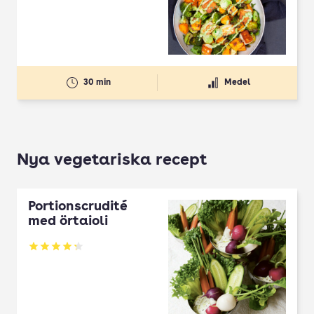
30 min
Medel
Nya vegetariska recept
Portionscrudité
med örtaioli
Betyg: 4.27 av 5