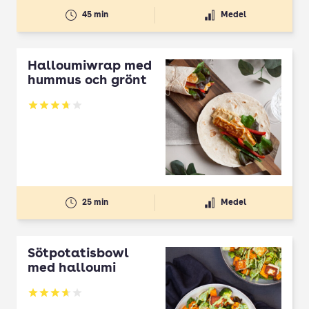
45 min
Medel
Halloumiwrap med
hummus och grönt
Betyg: 3.69 av 5
25 min
Medel
Sötpotatisbowl
med halloumi
Betyg: 3.63 av 5