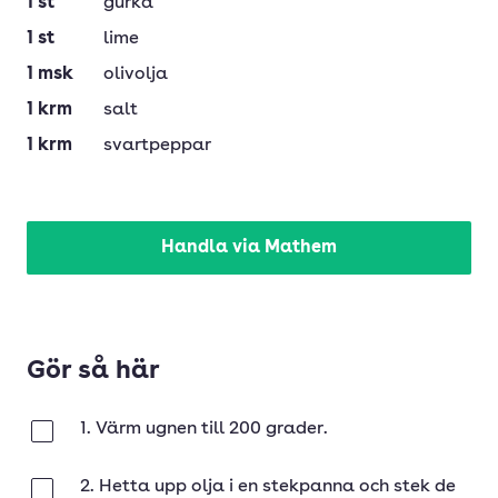
1
st
gurka
1
st
lime
1
msk
olivolja
1
krm
salt
1
krm
svartpeppar
Handla via Mathem
Gör så här
1. Värm ugnen till 200 grader.
Klar
2. Hetta upp olja i en stekpanna och stek de
Klar