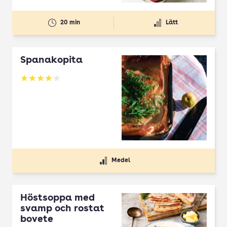
20 min
Lätt
Spanakopita
Betyg: 4.1 av 5
Medel
Höstsoppa med
svamp och rostat
bovete