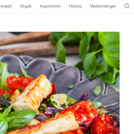
recept
Dryck
Inspiration
Hälsa
Veckomenyer
Sö