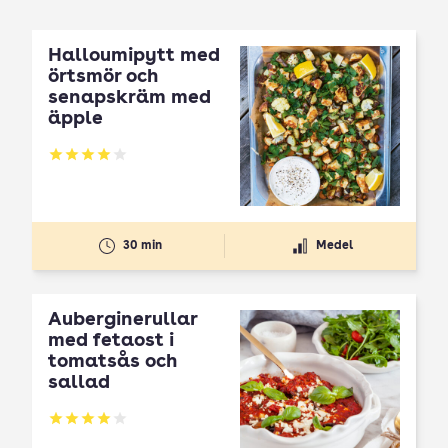
Halloumipytt med
örtsmör och
senapskräm med
äpple
Betyg: 4 av 5
30 min
Medel
Auberginerullar
med fetaost i
tomatsås och
sallad
Betyg: 3.99 av 5