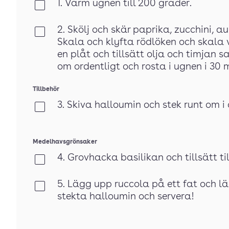
1. Värm ugnen till 200 grader.
Klar
2. Skölj och skär paprika, zucchini, a
Klar
Skala och klyfta rödlöken och skala 
en plåt och tillsätt olja och timjan 
om ordentligt och rosta i ugnen i 30 m
Tillbehör
3. Skiva halloumin och stek runt om i 
Klar
Medelhavsgrönsaker
4. Grovhacka basilikan och tillsätt t
Klar
5. Lägg upp ruccola på ett fat och 
Klar
stekta halloumin och servera!