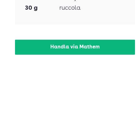
30
g
ruccola
Handla via Mathem