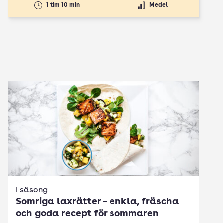
1 tim 10 min
Medel
I säsong
Somriga laxrätter – enkla, fräscha
och goda recept för sommaren