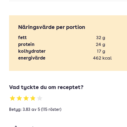
Näringsvärde per portion
fett
32
g
protein
24
g
kolhydrater
17
g
energivärde
462
kcal
Vad tyckte du om receptet?
Betyg: 3.83 av 5 (115 röster)