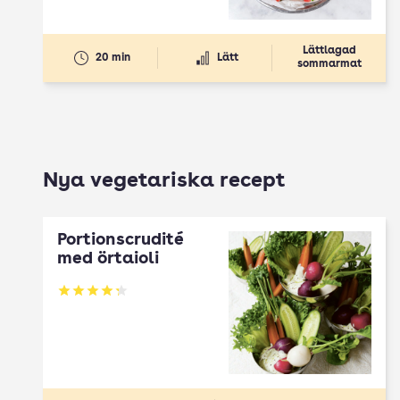
Lättlagad
20 min
Lätt
sommarmat
Nya vegetariska recept
Portionscrudité
med örtaioli
Betyg: 4.27 av 5