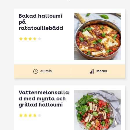
Bakad halloumi
på
ratatouillebädd
Betyg: 3.64 av 5
30 min
Medel
Vattenmelonsalla
d med mynta och
grillad halloumi
Betyg: 3.72 av 5