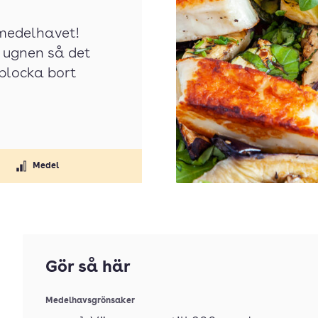
 medelhavet!
i ugnen så det
 plocka bort
Medel
Gör så här
Medelhavsgrönsaker