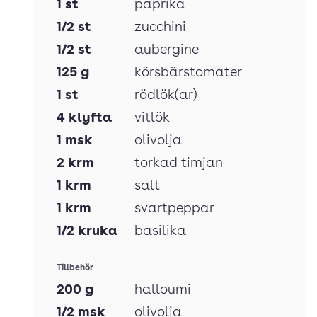
1
st
paprika
1/2
st
zucchini
1/2
st
aubergine
125
g
körsbärstomater
1
st
rödlök(ar)
4
klyfta
vitlök
1
msk
olivolja
2
krm
torkad timjan
1
krm
salt
1
krm
svartpeppar
1/2
kruka
basilika
Tillbehör
200
g
halloumi
1/2
msk
olivolja