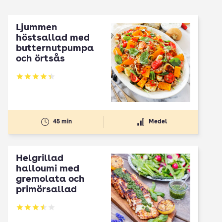
Ljummen
höstsallad med
butternutpumpa
och örtsås
Betyg: 4.32 av 5
45 min
Medel
Helgrillad
halloumi med
gremolata och
primörsallad
Betyg: 3.52 av 5