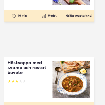
40 min
Medel
Grilla vegetariskt!
Höstsoppa med
svamp och rostat
bovete
Betyg: 3.33 av 5