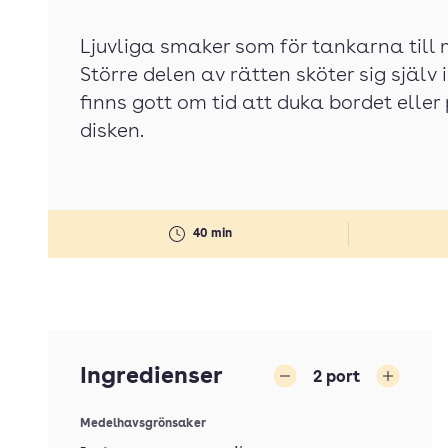
Ljuvliga smaker som för tankarna till
Större delen av rätten sköter sig själv 
finns gott om tid att duka bordet eller
disken.
40 min
Ingredienser
2
port
Minska
Öka
Medelhavsgrönsaker