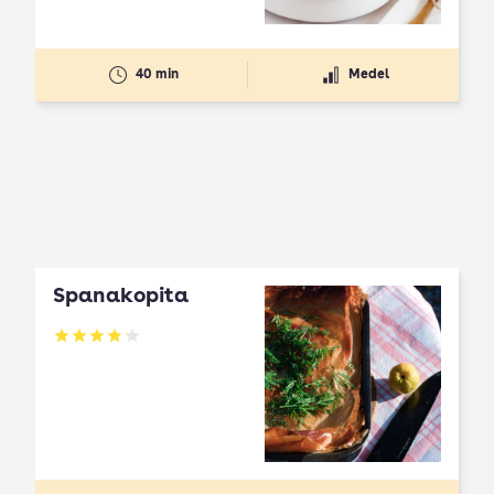
40 min
Medel
Spanakopita
Betyg: 4.1 av 5