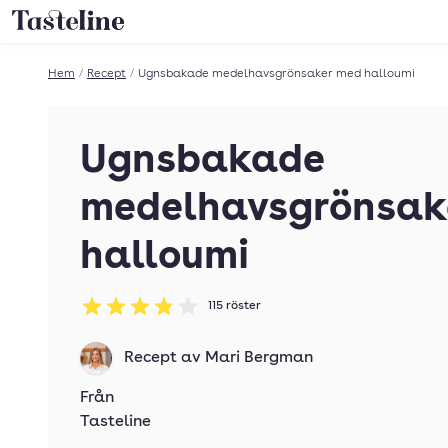
Till Tastelines startsida
Hem
/
Recept
/
Ugnsbakade medelhavsgrönsaker med halloumi
Ugnsbakade
medelhavsgrönsak
halloumi
115
röster
Betyg: 3.83 av 5
Recept av
Mari Bergman
Från
Tasteline