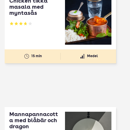
Chicken tikka
masala med
myntasås
Betyg: 3.74 av 5
15 min
Medel
Mannapannacott
a med blåbär och
dragon