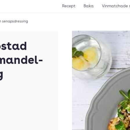
Recept
Baka
Vinmatchade 
ch senapsdressing
ostad
 mandel-
g