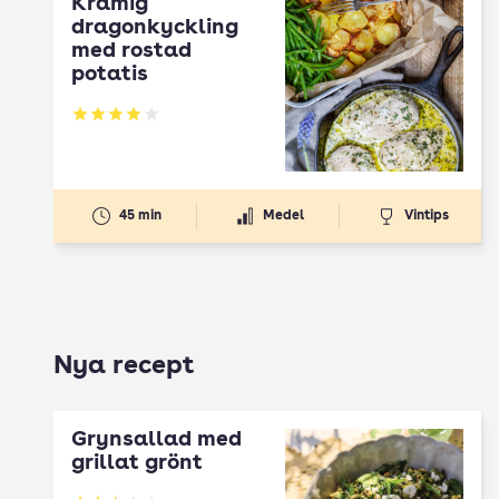
Krämig
dragonkyckling
med rostad
potatis
Betyg: 4.05 av 5
45 min
Medel
Vintips
Nya recept
Grynsallad med
grillat grönt