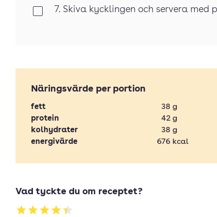
7. Skiva kycklingen och servera med 
Klar
Näringsvärde per portion
fett
38
g
protein
42
g
kolhydrater
38
g
energivärde
676
kcal
Vad tyckte du om receptet?