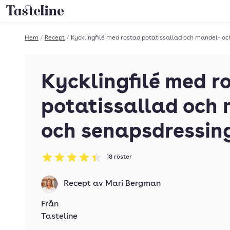
Till Tastelines startsida
Hem
/
Recept
/
Kycklingfilé med rostad potatissallad och mandel- o
Kycklingfilé med r
potatissallad och
och senapsdressin
18
röster
Betyg: 4.39 av 5
Recept av
Mari Bergman
Från
Tasteline