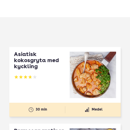
Asiatisk
kokosgryta med
kyckling
Betyg: 3.77 av 5
30 min
Medel