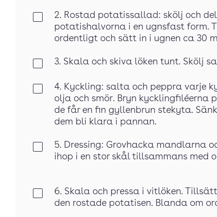
2. Rostad potatissallad: skölj och d
Klar
potatishalvorna i en ugnsfast form. T
ordentligt och sätt in i ugnen ca 30 m
3. Skala och skiva löken tunt. Skölj s
Klar
4. Kyckling: salta och peppra varje 
Klar
olja och smör. Bryn kycklingfiléerna
de får en fin gyllenbrun stekyta. Sän
dem bli klara i pannan.
5. Dressing: Grovhacka mandlarna och
Klar
ihop i en stor skål tillsammans med ol
6. Skala och pressa i vitlöken. Tillsä
Klar
den rostade potatisen. Blanda om ord