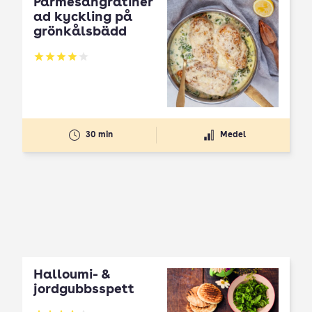
Parmesangratiner
ad kyckling på
grönkålsbädd
Betyg: 4.03 av 5
30 min
Medel
Halloumi- &
jordgubbsspett