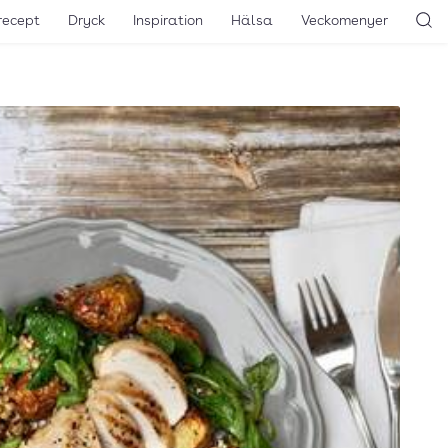
recept
Dryck
Inspiration
Hälsa
Veckomenyer
Sö