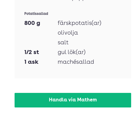
Potatissallad
800
g
färskpotatis(ar)
olivolja
salt
1/2
st
gul lök(ar)
1
ask
machésallad
Handla via Mathem