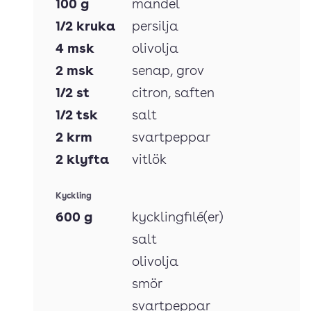
100
g
mandel
1/2
kruka
persilja
4
msk
olivolja
2
msk
senap
, grov
1/2
st
citron
, saften
1/2
tsk
salt
2
krm
svartpeppar
2
klyfta
vitlök
Kyckling
600
g
kycklingfilé(er)
salt
olivolja
smör
svartpeppar