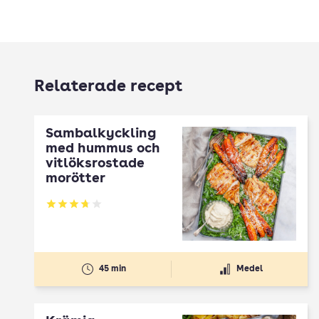
Relaterade recept
Sambalkyckling
med hummus och
vitlöksrostade
morötter
Betyg: 3.76 av 5
45 min
Medel