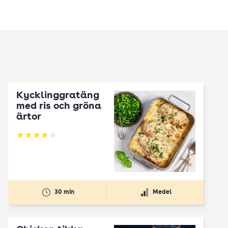
Kycklinggratäng
med ris och gröna
ärtor
Betyg: 3.75 av 5
30 min
Medel