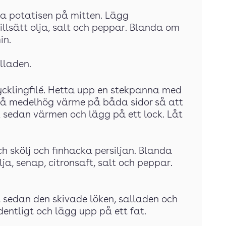
ela potatisen på mitten. Lägg
illsätt olja, salt och peppar. Blanda om
in.
alladen.
kycklingfilé. Hetta upp en stekpanna med
 på medelhög värme på båda sidor så att
k sedan värmen och lägg på ett lock. Låt
 skölj och finhacka persiljan. Blanda
ja, senap, citronsaft, salt och peppar.
tt sedan den skivade löken, salladen och
entligt och lägg upp på ett fat.