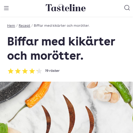
Till Tastelines startsida
äng meny
Öppna meny
Sö
Hem
/
Recept
/
Biffar med kikärter och morötter.
Biffar med kikärter
och morötter.
19
röster
Betyg: 4.21 av 5