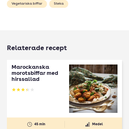
Vegetariska biffar
Steka
Relaterade recept
Marockanska
morotsbiffar med
hirssallad
Betyg: 3.35 av 5
45 min
Medel