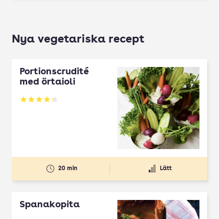
Nya vegetariska recept
Portionscrudité
med örtaioli
Betyg: 4.27 av 5
20 min
Lätt
Spanakopita