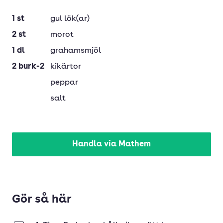
1
st
gul lök(ar)
2
st
morot
1
dl
grahamsmjöl
2
burk-2
kikärtor
peppar
salt
Handla via Mathem
Gör så här