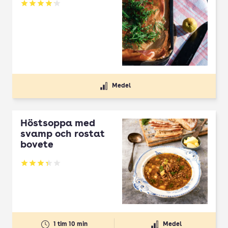
Betyg: 4.1 av 5
Medel
Höstsoppa med
svamp och rostat
bovete
Betyg: 3.33 av 5
1 tim 10 min
Medel