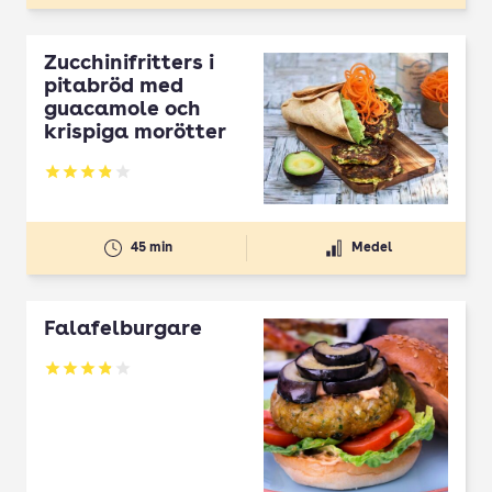
Zucchinifritters i
pitabröd med
guacamole och
krispiga morötter
Betyg: 3.87 av 5
45 min
Medel
Falafelburgare
Betyg: 3.91 av 5