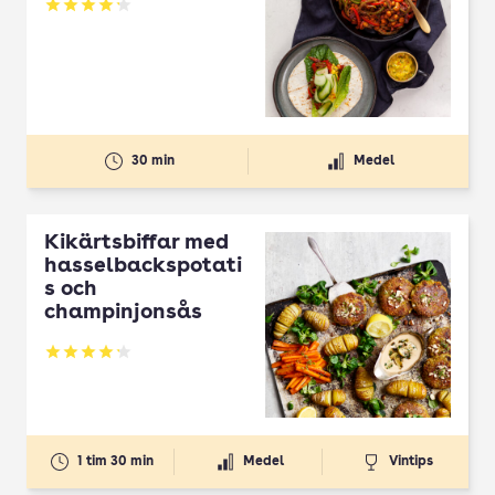
Betyg: 4.18 av 5
30 min
Medel
Kikärtsbiffar med
hasselbackspotati
s och
champinjonsås
Betyg: 4.18 av 5
1 tim 30 min
Medel
Vintips