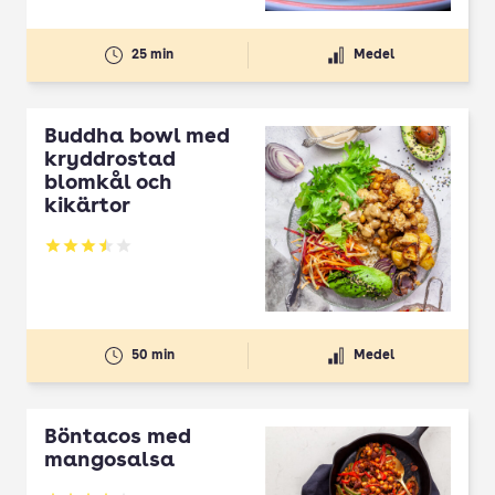
25 min
Medel
Buddha bowl med
kryddrostad
blomkål och
kikärtor
Betyg: 3.5 av 5
50 min
Medel
Böntacos med
mangosalsa