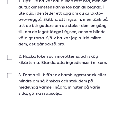
1. Tips: De brukar hålla ihop rätt bra, men om
Klar
du tycker smeten känns lös kan du blanda i
lite olja i den (eller ett ägg om du är lakto-
ovo-veggo). Skitbra att frysa in, men tänk på
att de blir godare om du steker dem en gång
till om de legat länge i frysen, annars blir de
väldigt torra. Själv brukar jag alltid mikra
dem, det går också bra.
2. Hacka löken och morötterna och skölj
Klar
kikärterna. Blanda alla ingredienser i mixern.
3. Forma till biffar av hamburgerstorlek eller
Klar
mindre om så önskas och stek dem på
medelhög värme i några minuter på varje
sida, gärna i rapsolja.