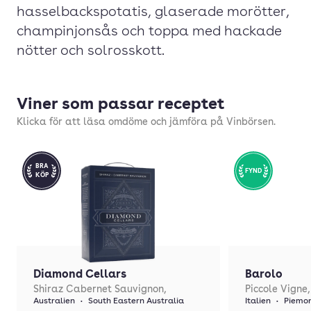
hasselbackspotatis, glaserade morötter,
champinjonsås och toppa med hackade
nötter och solrosskott.
Viner som passar receptet
Klicka för att läsa omdöme och jämföra på Vinbörsen.
BRA
FYND
KÖP
Diamond Cellars
Barolo
Shiraz Cabernet Sauvignon,
Piccole Vigne,
Australien
•
South Eastern Australia
Italien
•
Piemon