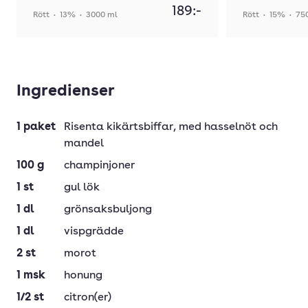
189:-
Rött
•
13%
•
3000 ml
Rött
•
15%
•
75
Ingredienser
1
paket
Risenta kikärtsbiffar
, med hasselnöt och
mandel
100
g
champinjoner
1
st
gul lök
1
dl
grönsaksbuljong
1
dl
vispgrädde
2
st
morot
1
msk
honung
1/2
st
citron(er)