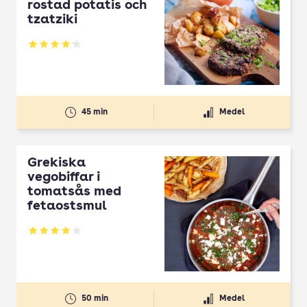
rostad potatis och
tzatziki
Betyg: 4.21 av 5
45 min
Medel
Grekiska
vegobiffar i
tomatsås med
fetaostsmul
Betyg: 4 av 5
50 min
Medel