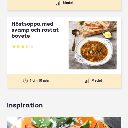
Medel
Höstsoppa med
svamp och rostat
bovete
Betyg: 3.33 av 5
1 tim 10 min
Medel
Inspiration