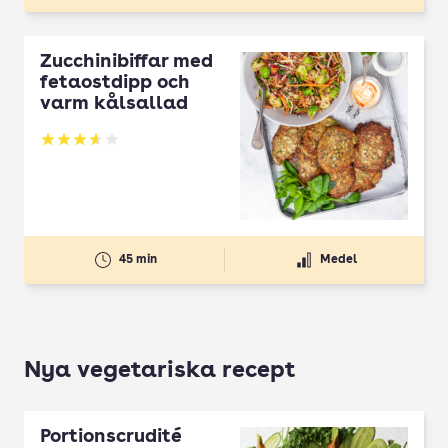
Zucchinibiffar med
fetaostdipp och
varm kålsallad
Betyg: 3.68 av 5
45 min
Medel
Nya vegetariska recept
Portionscrudité