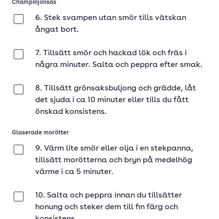
Champinjonsås
6. Stek svampen utan smör tills vätskan
Klar
ångat bort.
7. Tillsätt smör och hackad lök och fräs i
Klar
några minuter. Salta och peppra efter smak.
8. Tillsätt grönsaksbuljong och grädde, låt
Klar
det sjuda i ca 10 minuter eller tills du fått
önskad konsistens.
Glaserade morötter
9. Värm lite smör eller olja i en stekpanna,
Klar
tillsätt morötterna och bryn på medelhög
värme i ca 5 minuter.
10. Salta och peppra innan du tillsätter
Klar
honung och steker dem till fin färg och