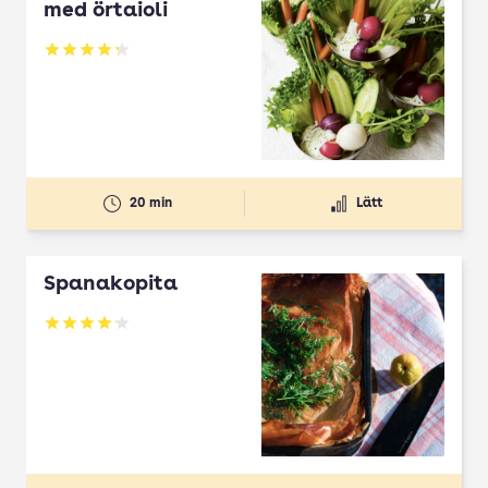
med örtaioli
Betyg: 4.27 av 5
20 min
Lätt
Spanakopita
Betyg: 4.1 av 5