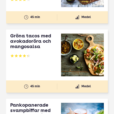
Betyg: 3.87 av 5
45 min
Medel
Gröna tacos med
avokadoröra och
mangosalsa
Betyg: 4.33 av 5
45 min
Medel
Pankopanerade
svampbiffar med