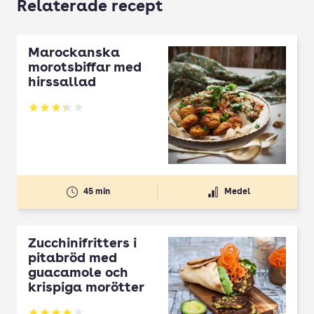
Relaterade recept
Marockanska
morotsbiffar med
hirssallad
Betyg: 3.35 av 5
45 min
Medel
Zucchinifritters i
pitabröd med
guacamole och
krispiga morötter