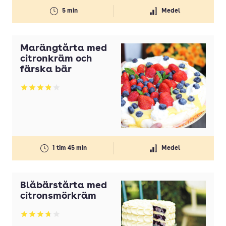
5 min
Medel
Marängtårta med
citronkräm och
färska bär
Betyg: 3.91 av 5
1 tim 45 min
Medel
Blåbärstårta med
citronsmörkräm
Betyg: 3.74 av 5