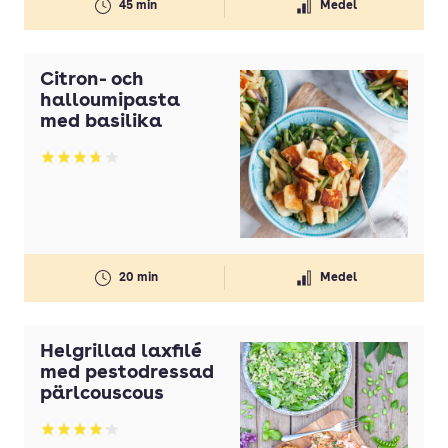
45 min
Medel
Svamp
Timjan
Citron- och
Tomater
halloumipasta
med basilika
Tomatpuré
Vaniljsocker
Betyg: 3.75 av 5
Vetemjöl
Vispgrädde
Vitlök
20 min
Medel
Ägg
Helgrillad laxfilé
med pestodressad
pärlcouscous
Betyg: 4.1 av 5