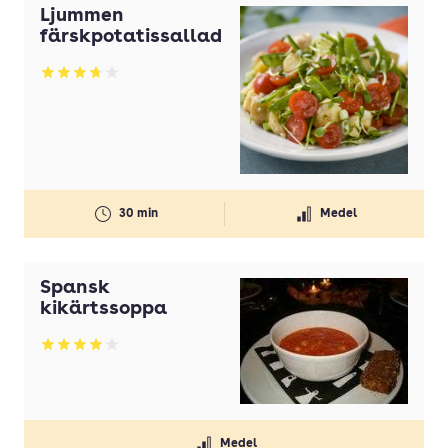
Ljummen
färskpotatissallad
Betyg: 3.76 av 5
30 min
Medel
Spansk
kikärtssoppa
Betyg: 3.92 av 5
Medel