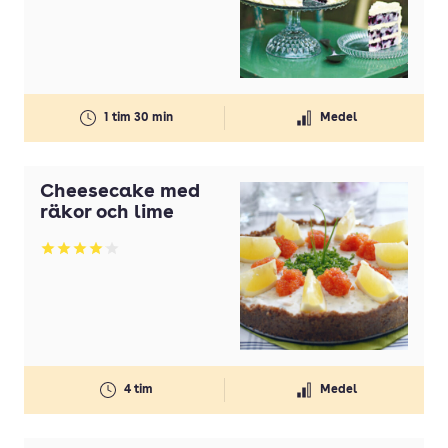
1 tim 30 min
Medel
Cheesecake med
räkor och lime
Betyg: 4.08 av 5
4 tim
Medel