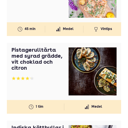
45 min
Medel
Vintips
Pistagerulltårta
med syrad grädde,
vit choklad och
citron
Betyg: 4.19 av 5
1 tim
Medel