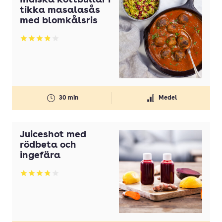
Indiska köttbullar i
tikka masalasås
med blomkålsris
Betyg: 3.9 av 5
30 min
Medel
Juiceshot med
rödbeta och
ingefära
Betyg: 3.83 av 5