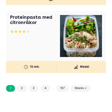
Proteinpasta med
citronräkor
Betyg: 4.19 av 5
15 min
Medel
...
1
2
3
4
157
Nästa →