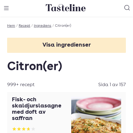
Till Tastelines startsida
äng meny
Öppna meny
Sö
Hem
/
Recept
/
Ingrediens
/
Citron(er)
Visa ingredienser
Basilika
Citron(er)
Chili
Choklad
999+ recept
Sida 1 av 157
Crème fraîche
Fisk- och
Dill
skaldjurslasagne
med doft av
Fisk
saffran
Grädde
Betyg: 3.76 av 5