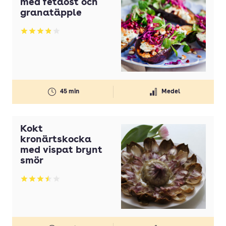
med fetaost och
Olivolja
granatäpple
Olja
Betyg: 3.84 av 5
Ost
Paprika
Pasta
45 min
Medel
Persilja
Potatis
Kokt
Potatis(ar)
kronärtskocka
med vispat brynt
Purjolök(ar)
smör
Rapsolja
Betyg: 3.47 av 5
Smör
Strösocker