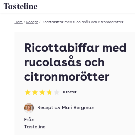
Till Tastelines startsida
Hem
/
Recept
/
Ricottabiffar med rucolasås och citronmorötter
Ricottabiffar med
rucolasås och
citronmorötter
11
röster
Betyg: 3.82 av 5
Recept av
Mari Bergman
Från
Tasteline