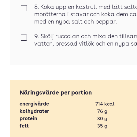
8. Koka upp en kastrull med lätt salt
Klar
morötterna i stavar och koka dem ca 
med en nypa salt och peppar.
9. Skölj ruccolan och mixa den tills
Klar
vatten, pressad vitlök och en nypa salt
Näringsvärde per portion
energivärde
714
kcal
kolhydrater
76
g
protein
30
g
fett
35
g