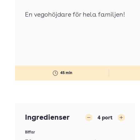
En vegohöjdare för hela familjen!
45 min
Ingredienser
4
port
Minska
Öka
Biffar