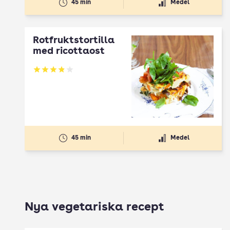
45 min
Medel
Rotfruktstortilla
med ricottaost
Betyg: 3.9 av 5
45 min
Medel
Nya vegetariska recept