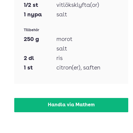
1/2
st
vitlöksklyfta(or)
1
nypa
salt
Tillbehör
250
g
morot
salt
2
dl
ris
1
st
citron(er)
, saften
Handla via Mathem