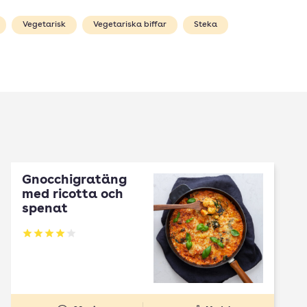
Vegetarisk
Vegetariska biffar
Steka
Gnocchigratäng
med ricotta och
spenat
Betyg: 4.06 av 5