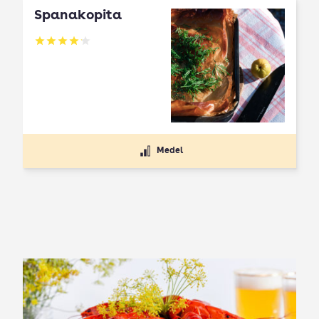
Spanakopita
Betyg: 4.1 av 5
Medel