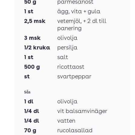
50
g
parmesanost
1
st
ägg
, vita + gula
2,5
msk
vetemjöl
, + 2 dl till
panering
3
msk
olivolja
1/2
kruka
persilja
1
st
salt
500
g
ricottaost
st
svartpeppar
Sås
1
dl
olivolja
1/4
dl
vit balsamvinäger
1/4
dl
vatten
70
g
rucolasallad