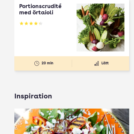
Portionscrudité
med örtaioli
Betyg: 4.27 av 5
20 min
Lätt
Inspiration