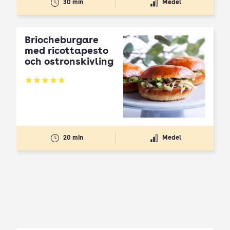
30 min
Medel
Briocheburgare
med ricottapesto
och ostronskivling
Betyg: 4.75 av 5
20 min
Medel