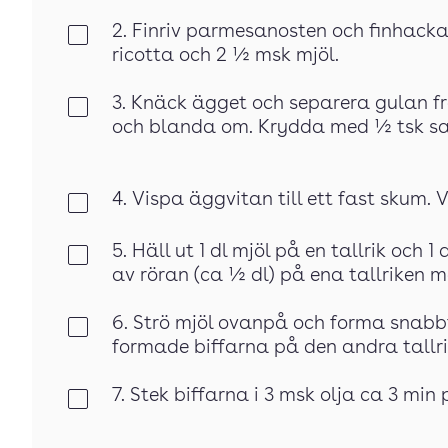
2. Finriv parmesanosten och finhacka
Klar
ricotta och 2 ½ msk mjöl.
3. Knäck ägget och separera gulan frå
Klar
och blanda om. Krydda med ½ tsk sal
4. Vispa äggvitan till ett fast skum. 
Klar
5. Häll ut 1 dl mjöl på en tallrik och 1
Klar
av röran (ca ½ dl) på ena tallriken m
6. Strö mjöl ovanpå och forma snabbt
Klar
formade biffarna på den andra tallri
7. Stek biffarna i 3 msk olja ca 3 min
Klar