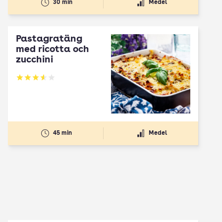
30 min
Medel
Pastagratäng
med ricotta och
zucchini
Betyg: 3.58 av 5
45 min
Medel