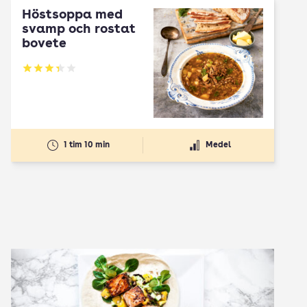
Höstsoppa med
svamp och rostat
bovete
Betyg: 3.33 av 5
1 tim 10 min
Medel