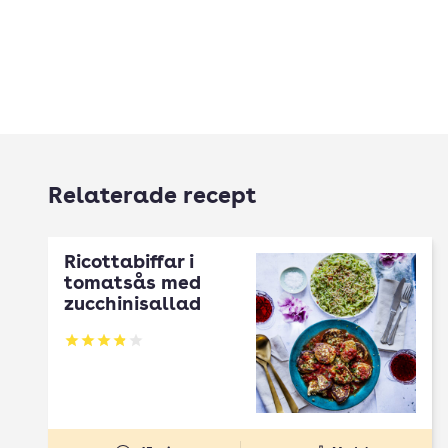
Relaterade recept
Ricottabiffar i
tomatsås med
zucchinisallad
Betyg: 3.89 av 5