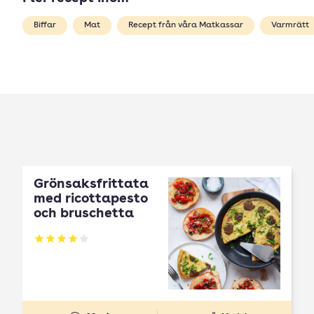
Biffar
Mat
Recept från våra Matkassar
Varmrätt
Grönsaksfrittata
med ricottapesto
och bruschetta
Betyg: 4 av 5