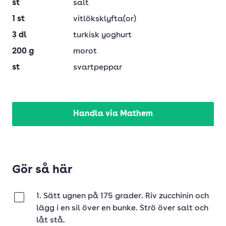
st
salt
1
st
vitlöksklyfta(or)
3
dl
turkisk yoghurt
200
g
morot
st
svartpeppar
Handla via Mathem
Gör så här
1. Sätt ugnen på 175 grader. Riv zucchinin och
Klar
lägg i en sil över en bunke. Strö över salt och
låt stå.