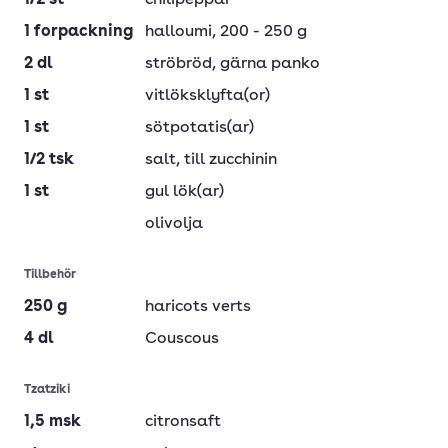
1/2
st
chilipeppar
1
forpackning
halloumi
, 200 - 250 g
2
dl
ströbröd
, gärna panko
1
st
vitlöksklyfta(or)
1
st
sötpotatis(ar)
1/2
tsk
salt
, till zucchinin
1
st
gul lök(ar)
olivolja
Tillbehör
250
g
haricots verts
4
dl
Couscous
Tzatziki
1,5
msk
citronsaft