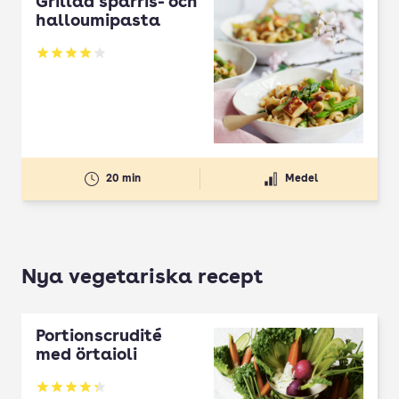
Grillad sparris- och
halloumipasta
Betyg: 3.92 av 5
20 min
Medel
Nya vegetariska recept
Portionscrudité
med örtaioli
Betyg: 4.27 av 5