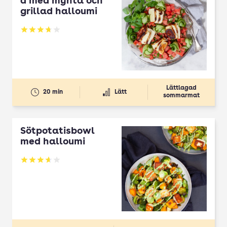
d med mynta och
grillad halloumi
Betyg: 3.72 av 5
Lättlagad
20 min
Lätt
sommarmat
Sötpotatisbowl
med halloumi
Betyg: 3.63 av 5