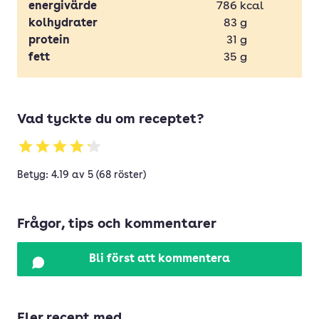
energivärde
786
kcal
kolhydrater
83
g
protein
31
g
fett
35
g
Vad tyckte du om receptet?
Betyg: 4.19 av 5 (68 röster)
Frågor, tips och kommentarer
Bli först att kommentera
Fler recept med