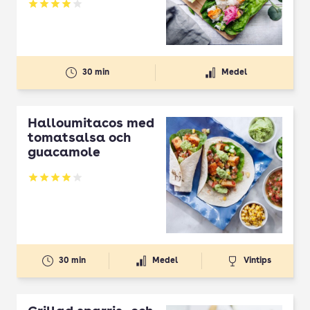
Betyg: 3.96 av 5
30 min
Medel
Halloumitacos med
tomatsalsa och
guacamole
Betyg: 3.97 av 5
30 min
Medel
Vintips