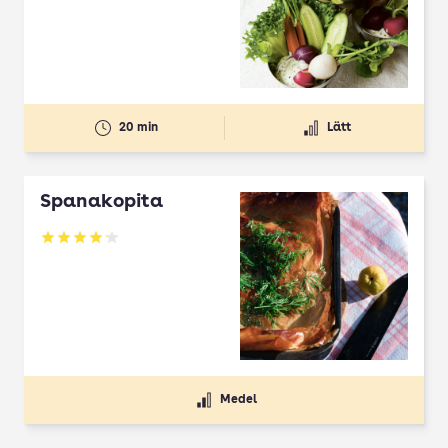
20 min
Lätt
Spanakopita
Betyg: 4.1 av 5
Medel