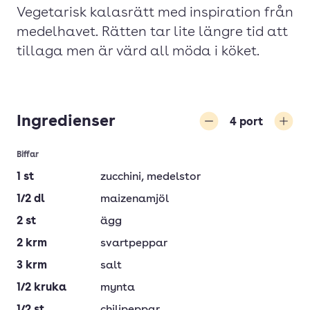
Vegetarisk kalasrätt med inspiration från
medelhavet. Rätten tar lite längre tid att
tillaga men är värd all möda i köket.
Ingredienser
4
port
Minska
Öka
Biffar
1
st
zucchini
, medelstor
1/2
dl
maizenamjöl
2
st
ägg
2
krm
svartpeppar
3
krm
salt
1/2
kruka
mynta