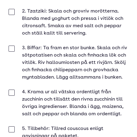
2. Tzatziki: Skala och grovriv morötterna.
Klar
Blanda med yoghurt och pressa i vitlök och
citronsaft. Smaka av med salt och peppar
och ställ kallt till servering.
3. Biffar: Ta fram en stor bunke. Skala och riv
Klar
sötpotatisen och skala och finhacka lök och
vitlök. Riv halloumiosten på ett rivjärn. Skölj
och finhacka chilipepparn och grovhacka
myntabladen. Lägg alltsammans i bunken.
4. Krama ur all vätska ordentligt från
Klar
zucchinin och tillsätt den rivna zucchinin till
övriga ingredienser. Blanda i ägg, maizena,
salt och peppar och blanda om ordentligt.
5. Tillbehör: Tillred couscous enligt
Klar
anvisningar på paketet.