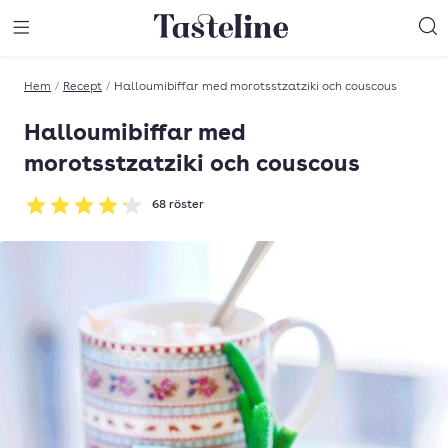
Till Tastelines startsida
äng meny
Öppna meny
Sö
Hem
/
Recept
/
Halloumibiffar med morotsstzatziki och couscous
Halloumibiffar med
morotsstzatziki och couscous
68
röster
Betyg: 4.19 av 5