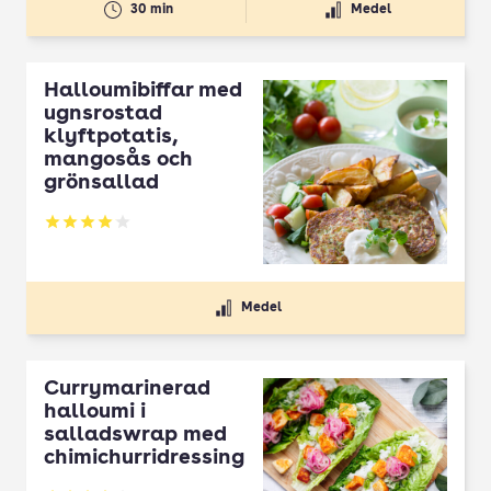
30 min
Medel
Halloumibiffar med
ugnsrostad
klyftpotatis,
mangosås och
grönsallad
Betyg: 4.03 av 5
Medel
Currymarinerad
halloumi i
salladswrap med
chimichurridressing