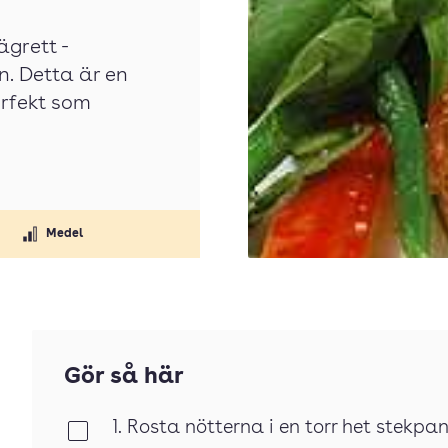
ägrett -
. Detta är en
rfekt som
Medel
Gör så här
1. Rosta nötterna i en torr het stekpan
Klar