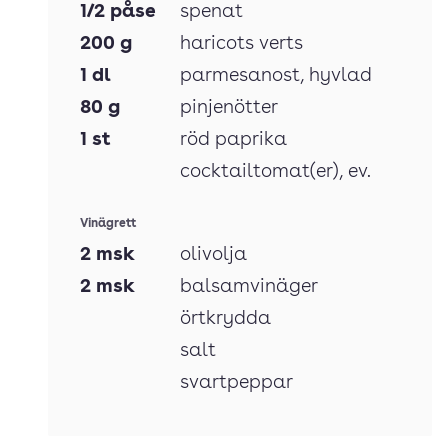
1/2
påse
spenat
200
g
haricots verts
1
dl
parmesanost
, hyvlad
80
g
pinjenötter
1
st
röd paprika
cocktailtomat(er)
, ev.
Vinägrett
2
msk
olivolja
2
msk
balsamvinäger
örtkrydda
salt
svartpeppar