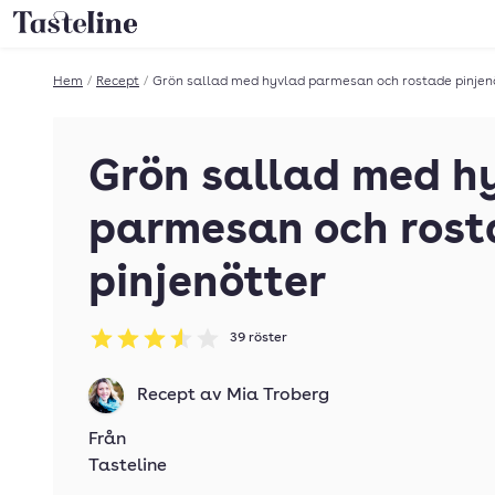
Till Tastelines startsida
Hem
/
Recept
/
Grön sallad med hyvlad parmesan och rostade pinjen
Grön sallad med h
parmesan och rost
pinjenötter
39
röster
Betyg: 3.54 av 5
Recept av
Mia Troberg
Från
Tasteline