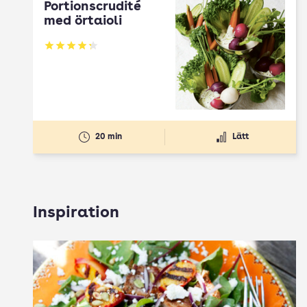
Portionscrudité
med örtaioli
Betyg: 4.27 av 5
20 min
Lätt
Inspiration