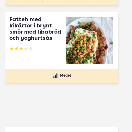
Fatteh med
kikärtor i brynt
smör med libabröd
och yoghurtsås
Betyg: 2.96 av 5
Medel