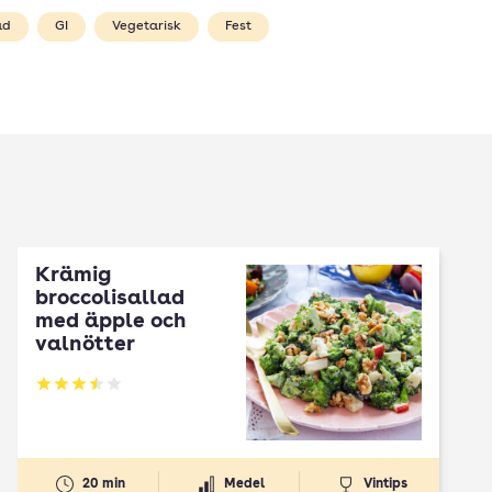
ad
GI
Vegetarisk
Fest
Krämig
broccolisallad
med äpple och
valnötter
Betyg: 3.53 av 5
20 min
Medel
Vintips