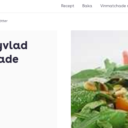
Recept
Baka
Vinmatchade 
ötter
yvlad
ade