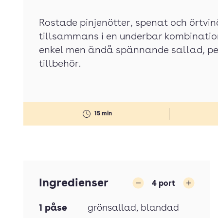
Rostade pinjenötter, spenat och örtvin
tillsammans i en underbar kombination
enkel men ändå spännande sallad, pe
tillbehör.
15 min
Ingredienser
4
port
Minska
Öka
1
påse
grönsallad
, blandad