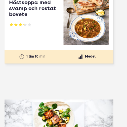
Höstsoppa med
svamp och rostat
bovete
Betyg: 3.33 av 5
1 tim 10 min
Medel