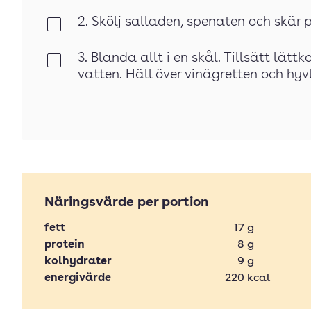
2. Skölj salladen, spenaten och skär p
Klar
3. Blanda allt i en skål. Tillsätt lät
Klar
vatten. Häll över vinägretten och hy
Näringsvärde per portion
fett
17
g
protein
8
g
kolhydrater
9
g
energivärde
220
kcal