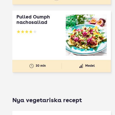
Pulled Oumph
nachosallad
Betyg: 3.83 av 5
30 min
Medel
Nya vegetariska recept