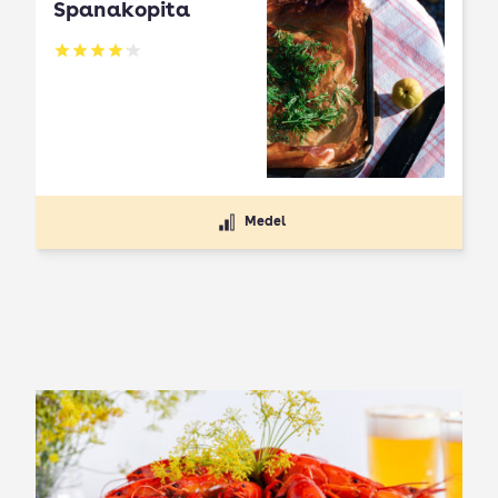
Spanakopita
Betyg: 4.1 av 5
Medel