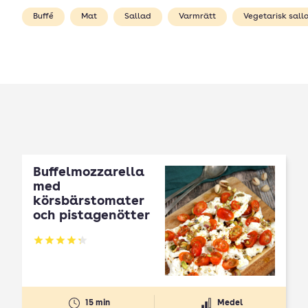
Buffé
Mat
Sallad
Varmrätt
Vegetarisk sall
Buffelmozzarella
med
körsbärstomater
och pistagenötter
Betyg: 4.31 av 5
15 min
Medel