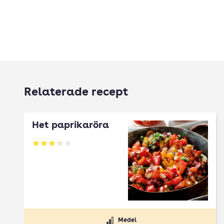
Relaterade recept
Het paprikaröra
Betyg: 3.29 av 5
Medel