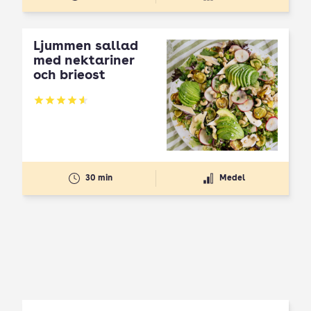
Ljummen sallad
med nektariner
och brieost
Betyg: 4.59 av 5
30 min
Medel