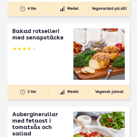
4 tim
Medel
Vegovariant på sill!
Bakad rotselleri
med senapstäcke
Betyg: 3.62 av 5
3 tim
Medel
Vegansk julmat
Auberginerullar
med fetaost i
tomatsås och
sallad