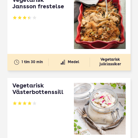
Vegetarisk
Jansson frestelse
Betyg: 3.46 av 5
Vegetarisk
1 tim 30 min
Medel
julklassiker
Vegetarisk
Västerbottenssill
Betyg: 3.84 av 5