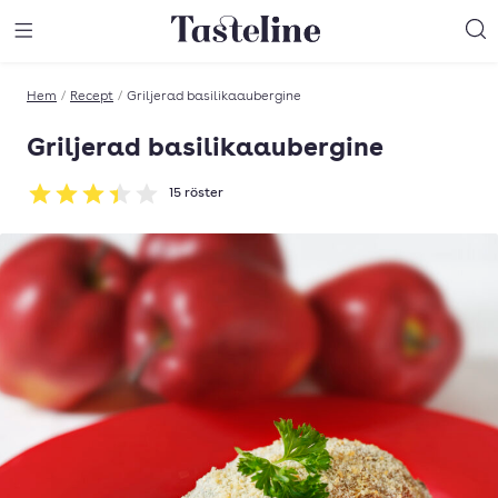
Till Tastelines startsida
äng meny
Öppna meny
Sö
Hem
/
Recept
/
Griljerad basilikaaubergine
Griljerad basilikaaubergine
15
röster
Betyg: 3.4 av 5