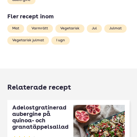
aubergine
Fler recept inom
Mat
Varmrätt
Vegetarisk
Jul
Julmat
Vegetarisk julmat
I ugn
Relaterade recept
Ädelostgratinerad
aubergine på
quinoa- och
granatäppelsallad