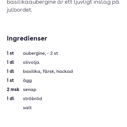
basilikaaubergine är ett ljuvligt inslag på
julbordet.
Ingredienser
1
st
aubergine
, - 2 st
1
dl
olivolja
1
dl
basilika
, färsk, hackad
1
st
ägg
2
msk
senap
1
dl
ströbröd
salt