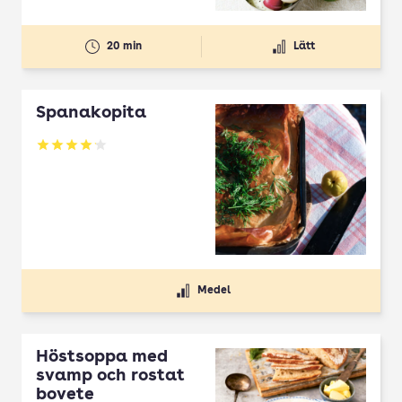
20 min
Lätt
Spanakopita
Betyg: 4.1 av 5
Medel
Höstsoppa med
svamp och rostat
bovete