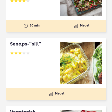
Betyg: 4.23 av 5
30 min
Medel
Senaps-”sill”
Betyg: 3.08 av 5
Medel