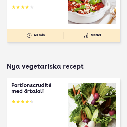
Betyg: 3.99 av 5
40 min
Medel
Nya vegetariska recept
Portionscrudité
med örtaioli
Betyg: 4.27 av 5