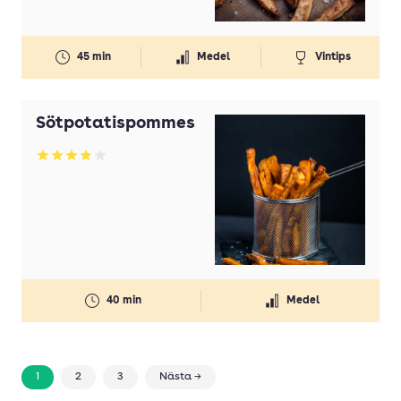
45 min
Medel
Vintips
Sötpotatispommes
Betyg: 3.87 av 5
40 min
Medel
1
2
3
Nästa →