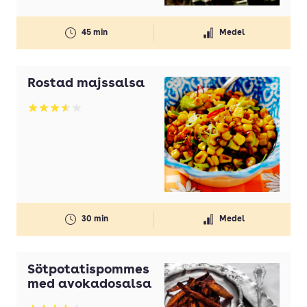
45 min
Medel
Rostad majssalsa
Betyg: 3.59 av 5
30 min
Medel
Sötpotatispommes
med avokadosalsa