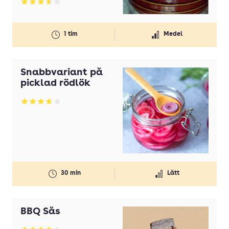
Betyg: 3.67 av 5
1 tim
Medel
Snabbvariant på
picklad rödlök
Betyg: 3.73 av 5
30 min
Lätt
BBQ Sås