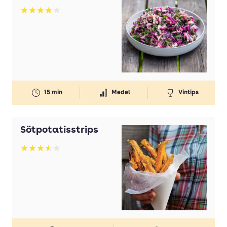
Betyg: 3.87 av 5
15 min
Medel
Vintips
Sötpotatisstrips
Betyg: 3.54 av 5