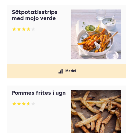
Sötpotatisstrips
med mojo verde
Betyg: 3.95 av 5
Medel
Pommes frites i ugn
Betyg: 3.58 av 5