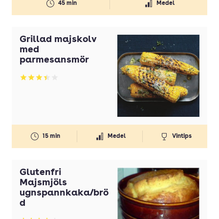
45 min
Medel
Grillad majskolv
med
parmesansmör
Betyg: 3.43 av 5
15 min
Medel
Vintips
Glutenfri
Majsmjöls
ugnspannkaka/brö
d