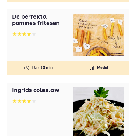
De perfekta
pommes fritesen
Betyg: 3.92 av 5
1 tim 30 min
Medel
Ingrids coleslaw
Betyg: 3.88 av 5