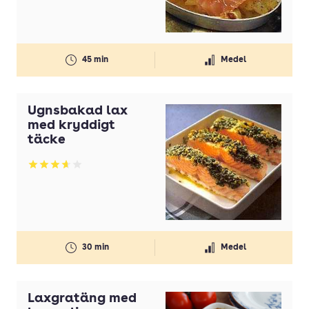
45 min
Medel
Ugnsbakad lax
med kryddigt
täcke
Betyg: 3.66 av 5
30 min
Medel
Laxgratäng med