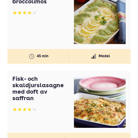
broccolimos
Betyg: 3.92 av 5
45 min
Medel
Fisk- och
skaldjurslasagne
med doft av
saffran
Betyg: 3.74 av 5