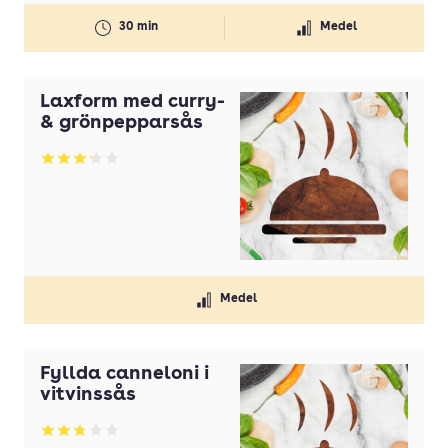
30 min
Medel
Laxform med curry-
& grönpepparsås
Betyg: 3.17 av 5
Medel
Fyllda canneloni i
vitvinssås
Betyg: 2.83 av 5