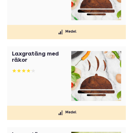
Medel
Laxgratäng med
räkor
Betyg: 4.13 av 5
Medel