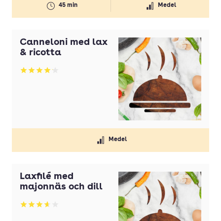
45 min
Medel
Canneloni med lax
& ricotta
Betyg: 4.13 av 5
Medel
Laxfilé med
majonnäs och dill
Betyg: 3.67 av 5