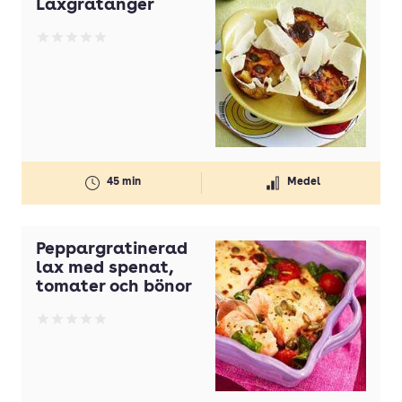
Laxgratänger
Betyg: 0 av 5
45 min
Medel
Peppargratinerad
lax med spenat,
tomater och bönor
Betyg: 0 av 5