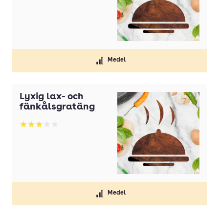
Medel
Lyxig lax- och
fänkålsgratäng
Betyg: 3 av 5
Medel