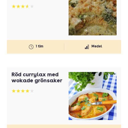
Betyg: 3.59 av 5
1 tim
Medel
Röd currylax med
wokade grönsaker
Betyg: 4 av 5