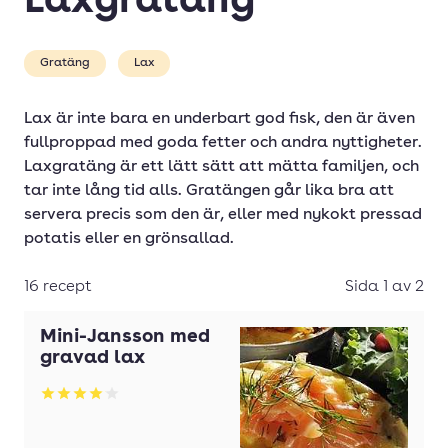
Laxgratäng
Kycklinggratäng
Köttfärsgratäng
Gratäng
Lax
Laxgratäng
Lax är inte bara en underbart god fisk, den är även
Pastagratäng
fullproppad med goda fetter och andra nyttigheter.
Rotfruktsgratäng
Laxgratäng är ett lätt sätt att mätta familjen, och
tar inte lång tid alls. Gratängen går lika bra att
Tacogratäng
servera precis som den är, eller med nykokt pressad
potatis eller en grönsallad.
Tortellinigratäng
16 recept
Sida 1 av 2
Mini-Jansson med
gravad lax
Betyg: 4.05 av 5