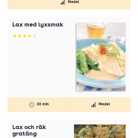
Medel
Lax med lyxsmak
Betyg: 3.7 av 5
30 min
Medel
Lax och räk
gratäng