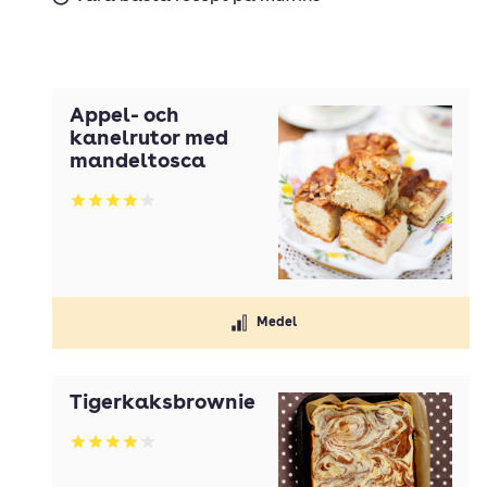
Äppel- och
kanelrutor med
mandeltosca
Betyg: 4 av 5
Medel
Tigerkaksbrownie
Betyg: 3.97 av 5