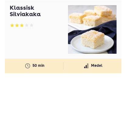
Klassisk
Silviakaka
Betyg: 2.84 av 5
50 min
Medel