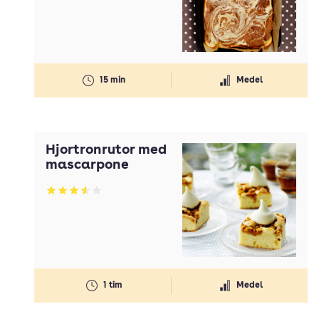
15 min
Medel
Hjortronrutor med
mascarpone
Betyg: 3.58 av 5
1 tim
Medel