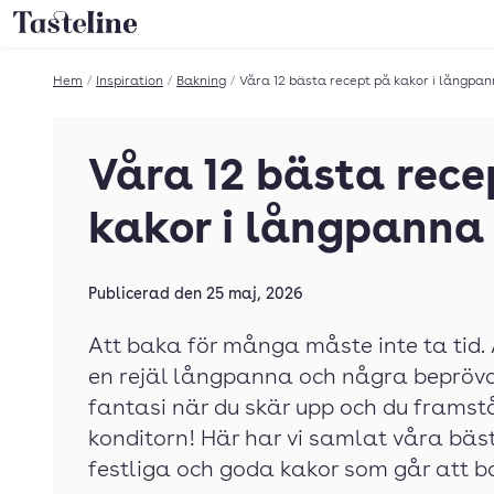
Till Tastelines startsida
Hem
/
Inspiration
/
Bakning
/
Våra 12 bästa recept på kakor i långpa
Våra 12 bästa rece
kakor i långpanna
Publicerad den
25 maj, 2026
Att baka för många måste inte ta tid. 
en rejäl långpanna och några beprövad
fantasi när du skär upp och du framst
konditorn! Här har vi samlat våra bäs
festliga och goda kakor som går att b