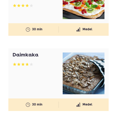
Betyg: 3.85 av 5
30 min
Medel
Daimkaka
Betyg: 3.8 av 5
30 min
Medel