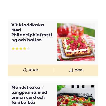
Vit kladdkaka
med
Philadelphiafrosti
ng och hallon
Betyg: 3.95 av 5
35 min
Medel
Mandelkaka i
långpanna med
lemon curd och
färska bär