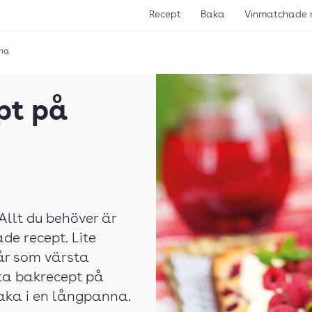
Recept
Baka
Vinmatchade 
nna
pt på
Allt du behöver är
e recept. Lite
år som värsta
ta bakrecept på
aka i en långpanna.