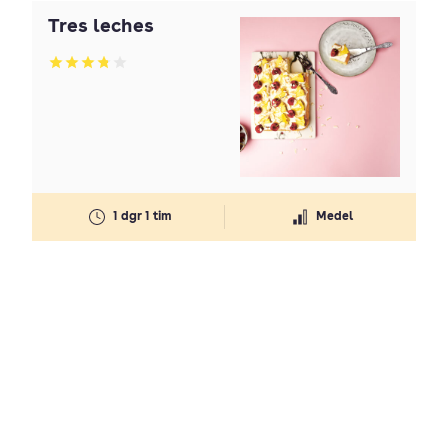
Tres leches
Betyg: 3.82 av 5
1 dgr 1 tim
Medel