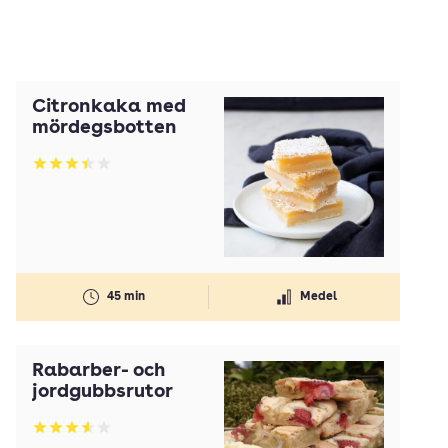
Citronkaka med
mördegsbotten
Betyg: 3.39 av 5
45 min
Medel
Rabarber- och
jordgubbsrutor
Betyg: 3.58 av 5