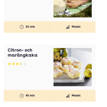
30 min
Medel
Citron- och
marängkaka
Betyg: 3.53 av 5
45 min
Medel