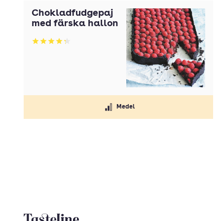
Chokladfudgepaj
med färska hallon
Betyg: 4.29 av 5
Medel
Tasteline startsida