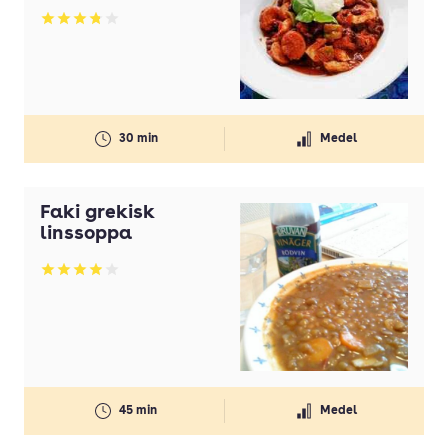
Betyg: 3.82 av 5
30 min
Medel
Faki grekisk
linssoppa
Betyg: 3.97 av 5
45 min
Medel