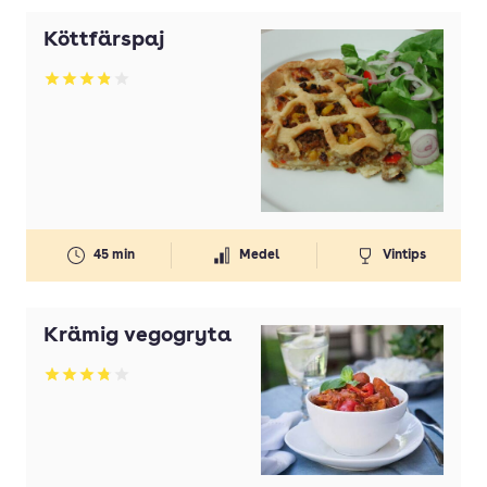
Köttfärspaj
Betyg: 3.85 av 5
45 min
Medel
Vintips
Krämig vegogryta
Betyg: 3.81 av 5