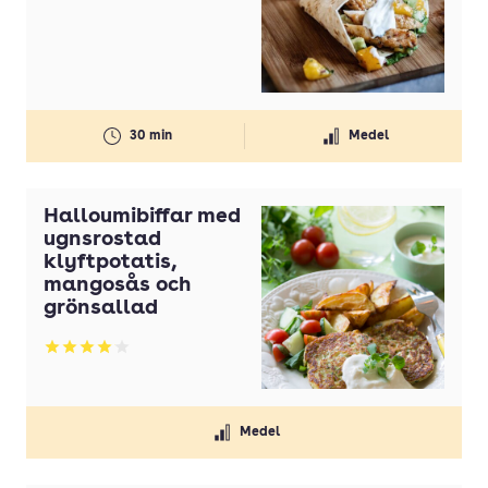
30 min
Medel
Halloumibiffar med
ugnsrostad
klyftpotatis,
mangosås och
grönsallad
Betyg: 4.03 av 5
Medel